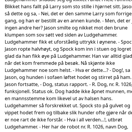
Blikket hans fallt på Larry som sto stille i hjørnet sitt. Jas
så dette og sa, - Nei, det er den samme Larry som forrige
gang, og han er bestillt av en annen kunde. - Men, det er 
ingen andre her? Jason smilte og nikket mot den brune
klumpen som sov søtt ved siden av Ludgehammer.
Ludgehammer fikk et uforståelig uttrykk i øynene. - Spoc
Jason ropte halvhøyt, og Spock kom inn i stuen og logret
glad da han fikk øye på Ludgehammer. Han var alltid gla
når det kom fremmede på besøk. Nå skjønte ikke
Ludgehammer noe som helst. - Hva er dette...? - Dog!, sa
Jason, og hunden i sofaen løftet hodet og stirret på ham.
Jason fortsatte, - Dog, status rapport. - R. Dog, nr. R. 1026
funksjonell. Status ok. Dog hadde ikke åpnet munnen, m
en mannsstemme kom likevel ut av halsen hans.
Ludgehammer så forskrekket ut. Spock sto på gulvet og
vippet hodet frem og tilbake slik hunder ofte gjøre når d
er noe rart de ikke forstår. - Hva i all verden...!, utbrøt
Ludgehammer. - Her har de robot nr. R. 1026, navn Dog,