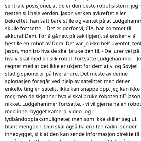
sentrale posisjoner, at de er den beste robotisisten i, jeg
nesten si i hele verden. Jason verken avkreftet eller
bekreftet, han satt bare stille og ventet på at Ludgeham
skulle fortsette. - Det er derfor vi, CIA, har kommet til
akkurat Dem. For å gå rett på sak (igjen), så ønsker vi å
bestille en robot av Dem. Det var jo ikke helt uventet, ten
Jason, mon tro hva de skal bruke den til. - De lurer vel på
hva vi skal med en slik robot, fortsatte Ludgehammer, - J
regner med at det ikke er ukjent for dem at vi og Sovjet
stadig spionerer på hverandre. Det meste av denne
spionasjen foregår ved hjelp av satelitter, men det er
enkelte ting en satelitt ikke kan snappe opp. Jeg kan ikke 
mer, men de skjønner hva vi skal bruke roboten til? Jason
nikket. Ludgehammer fortsatte, - vi vil gjerne ha en robo
med inne- bygget kamera, video- og
lydbåndopptaksmuligheter, men som ikke skiller seg ut
blant mengden. Den skal også ha en liten radio- sender
innebygget, slik at den kan sende informasjon direkte til