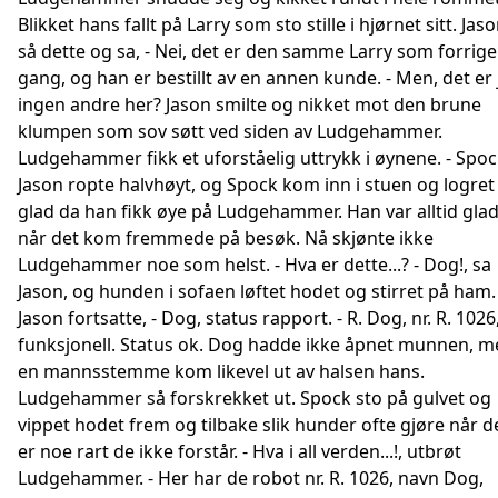
Blikket hans fallt på Larry som sto stille i hjørnet sitt. Jas
så dette og sa, - Nei, det er den samme Larry som forrige
gang, og han er bestillt av en annen kunde. - Men, det er 
ingen andre her? Jason smilte og nikket mot den brune
klumpen som sov søtt ved siden av Ludgehammer.
Ludgehammer fikk et uforståelig uttrykk i øynene. - Spoc
Jason ropte halvhøyt, og Spock kom inn i stuen og logret
glad da han fikk øye på Ludgehammer. Han var alltid gla
når det kom fremmede på besøk. Nå skjønte ikke
Ludgehammer noe som helst. - Hva er dette...? - Dog!, sa
Jason, og hunden i sofaen løftet hodet og stirret på ham.
Jason fortsatte, - Dog, status rapport. - R. Dog, nr. R. 1026
funksjonell. Status ok. Dog hadde ikke åpnet munnen, m
en mannsstemme kom likevel ut av halsen hans.
Ludgehammer så forskrekket ut. Spock sto på gulvet og
vippet hodet frem og tilbake slik hunder ofte gjøre når d
er noe rart de ikke forstår. - Hva i all verden...!, utbrøt
Ludgehammer. - Her har de robot nr. R. 1026, navn Dog,