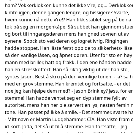
ham? Vekkerklokken kunne det ikke v‘re, og... Dørklokke
kimte igjen, denne gangen lengre, og hissigere? Svarte,
hvem kunne nå dette v‘re!? Han fikk stablet seg på beina
tok på seg en morgenkåpe. Så subbet han gjennom stue
og bort til inngangsdøren mens han gned søvnen ut av
øynene. Spock sto ved døren og logret ivrig. Ringingen
hadde stoppet. Han låste først opp de to sikkerhets- låse
så den vanlige låsen, og åpnet døren. Utenfor sto en høy
mann med briller, hatt og frakk. I den ene hånden hadde
han en stresskoffert. Han så riktig viktig ut der han sto,
syntes Jason. Best å skru på den vennlige tonen. - Ja? sa 
med en grov stemme. Han kremtet og fortsatte, - er det
noe jeg kan hjelpe dem med? - Jason Brinkley? Jøss, for e
stemme! Han hadde ventet seg en dyp stemme fyllt av
autoritet, mens han her ble servert en lys, nesten femini
tone. Han passet på ikke å smile. - Det stemmer, svarte h
- Mitt navn er Martin Ludgehammer. CIA. Han viste fram 
id-kort. Joda, det så ut til å stemme. Han fortsatte, - Jeg