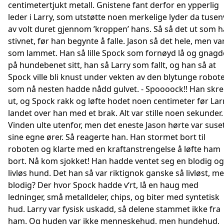
centimetertjukt metall. Gnistene fant derfor en ypperlig
leder i Larry, som utstøtte noen merkelige lyder da tusen
av volt duret gjennom ’kroppen’ hans. Så så det ut som 
stivnet, før han begynte å falle. Jason så det hele, men va
som lammet. Han så lille Spock som fornøyd lå og gnagd
på hundebenet sitt, han så Larry som fallt, og han så at
Spock ville bli knust under vekten av den blytunge robot
som nå nesten hadde nådd gulvet. - Spoooock!! Han skre
ut, og Spock rakk og løfte hodet noen centimeter før Lar
landet over han med et brak. Alt var stille noen sekunder.
Vinden ulte utenfor, men det eneste Jason hørte var suset
sine egne ører. Så reagerte han. Han stormet bort til
roboten og klarte med en kraftanstrengelse å løfte ham
bort. Nå kom sjokket! Han hadde ventet seg en blodig og
livløs hund. Det han så var riktignok ganske så livløst, m
blodig? Der hvor Spock hadde v‘rt, lå en haug med
ledninger, små metalldeler, chips, og biter med syntetisk
hud. Larry var fysisk uskadd, så delene stammet ikke fra
ham. Og huden var ikke menneskehud, men hundehud,