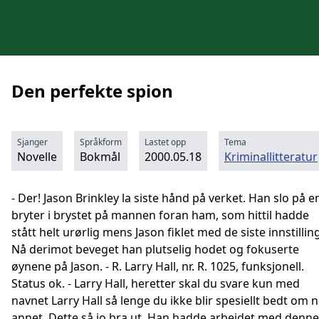
Den perfekte spion
Sjanger
Språkform
Lastet opp
Tema
Novelle
Bokmål
2000.05.18
Kriminallitteratur
- Der! Jason Brinkley la siste hånd på verket. Han slo på e
bryter i brystet på mannen foran ham, som hittil hadde
stått helt urørlig mens Jason fiklet med de siste innstilling
Nå derimot beveget han plutselig hodet og fokuserte
øynene på Jason. - R. Larry Hall, nr. R. 1025, funksjonell.
Status ok. - Larry Hall, heretter skal du svare kun med
navnet Larry Hall så lenge du ikke blir spesiellt bedt om 
annet. Dette så jo bra ut. Han hadde arbeidet med denne