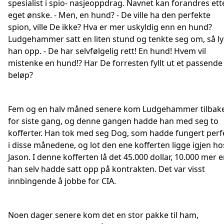
spesialist i spio- nasjeoppdrag. Navnet kan forandres ett
eget ønske. - Men, en hund? - De ville ha den perfekte
spion, ville De ikke? Hva er mer uskyldig enn en hund?
Ludgehammer satt en liten stund og tenkte seg om, så ly
han opp. - De har selvfølgelig rett! En hund! Hvem vil
mistenke en hund!? Har De forresten fyllt ut et passende
beløp?
Fem og en halv måned senere kom Ludgehammer tilbak
for siste gang, og denne gangen hadde han med seg to
kofferter. Han tok med seg Dog, som hadde fungert perf
i disse månedene, og lot den ene kofferten ligge igjen ho
Jason. I denne kofferten lå det 45.000 dollar, 10.000 mer 
han selv hadde satt opp på kontrakten. Det var visst
innbingende å jobbe for CIA.
Noen dager senere kom det en stor pakke til ham,