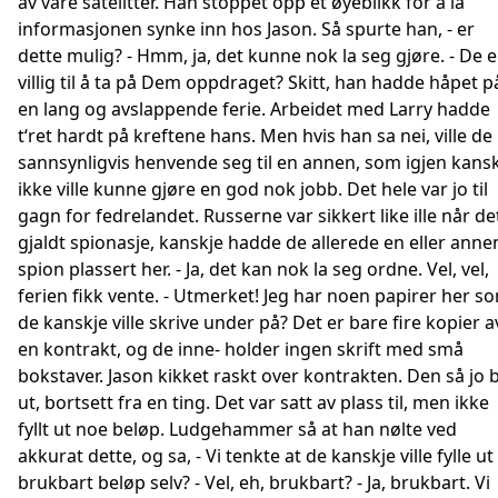
av våre satelitter. Han stoppet opp et øyeblikk for å la
informasjonen synke inn hos Jason. Så spurte han, - er
dette mulig? - Hmm, ja, det kunne nok la seg gjøre. - De e
villig til å ta på Dem oppdraget? Skitt, han hadde håpet p
en lang og avslappende ferie. Arbeidet med Larry hadde
t‘ret hardt på kreftene hans. Men hvis han sa nei, ville de
sannsynligvis henvende seg til en annen, som igjen kans
ikke ville kunne gjøre en god nok jobb. Det hele var jo til
gagn for fedrelandet. Russerne var sikkert like ille når de
gjaldt spionasje, kanskje hadde de allerede en eller anne
spion plassert her. - Ja, det kan nok la seg ordne. Vel, vel,
ferien fikk vente. - Utmerket! Jeg har noen papirer her s
de kanskje ville skrive under på? Det er bare fire kopier a
en kontrakt, og de inne- holder ingen skrift med små
bokstaver. Jason kikket raskt over kontrakten. Den så jo 
ut, bortsett fra en ting. Det var satt av plass til, men ikke
fyllt ut noe beløp. Ludgehammer så at han nølte ved
akkurat dette, og sa, - Vi tenkte at de kanskje ville fylle ut
brukbart beløp selv? - Vel, eh, brukbart? - Ja, brukbart. Vi