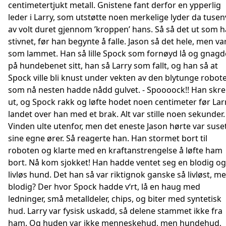
centimetertjukt metall. Gnistene fant derfor en ypperlig
leder i Larry, som utstøtte noen merkelige lyder da tusen
av volt duret gjennom ’kroppen’ hans. Så så det ut som 
stivnet, før han begynte å falle. Jason så det hele, men va
som lammet. Han så lille Spock som fornøyd lå og gnagd
på hundebenet sitt, han så Larry som fallt, og han så at
Spock ville bli knust under vekten av den blytunge robot
som nå nesten hadde nådd gulvet. - Spoooock!! Han skre
ut, og Spock rakk og løfte hodet noen centimeter før Lar
landet over han med et brak. Alt var stille noen sekunder.
Vinden ulte utenfor, men det eneste Jason hørte var suset
sine egne ører. Så reagerte han. Han stormet bort til
roboten og klarte med en kraftanstrengelse å løfte ham
bort. Nå kom sjokket! Han hadde ventet seg en blodig og
livløs hund. Det han så var riktignok ganske så livløst, m
blodig? Der hvor Spock hadde v‘rt, lå en haug med
ledninger, små metalldeler, chips, og biter med syntetisk
hud. Larry var fysisk uskadd, så delene stammet ikke fra
ham. Og huden var ikke menneskehud, men hundehud,