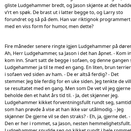
gliste Ludgehammer bredt, og Jason skjønte at det hadd
v‘rt en spøk. De brast ut i latter begge to, og Larry sto
forundret og så på dem. Han var riktignok programmert
med en viss form for humor, men dette?
Fire måneder senere ringte igjen Ludgehammer på døren
Ah, Herr Ludgehammer, sa Jason i det han åpnet. - Kom i
kom inn. Snart satt de begge i sofaen, og denne gangen 
Ludgehammer ja til te med en gang. En liten, brun terrier
i sofaen ved siden av ham. - De er altså ferdig? - Det
stemmer. Jeg ble ferdig for en uke siden. Jeg tenkte de vil
se resultatet med en gang. Men som De vet vil jeg gjerne
beholde den et halvt års tid til. - Ja, det skjønner jeg.
Ludgehammer kikket forventningsfullt rundt seg, samtid
som han prøvde å vise at han ikke var utålmodig. - Jeg
skjønner De gjerne vil se den straks? - Eh, ja, gjerne det. -
Den er her i rommet, sa Jason, nesten hemmelighetsfullt.
Ludgehammer snudde seg og kikket rundt i hele rommet