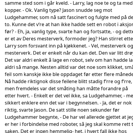
samme sted som i går kveld. - Larry, lag noe te og ta med
kopper. - Ok. Vanlig type? Jason snudde seg mot
Ludgehammer, som nå satt fascinert og fulgte med på d
to. Kunne det v‘re at han ikke hadde sett en robot i aksjo
før? - Eh, ja, vanlig type, svarte han og fortsatte, - og dett
er et av Deres mesterverk, formoder jeg? Han stirret ette
Larry som forsvant inn på kjøkkenet. - Vel, mesterverk o
mesterverk. Det er enkelt når du kan det. Den var litt drø
Det var aldri enkelt å lage en robot, selv om han hadde l
aldri så mange. Nesten alltid var det noe som klikket, sm
feil som kanskje ikke ble oppdaget før etter flere månede
Nå hadde riktignok disse feilene blitt stadig f‘rre og f‘rre,
men fremdeles var det småting han måtte forandre på
etter hvert. - Enkelt er det vel ikke, sa Ludgehammer, - m
sikkert enklere enn det var i begynnelsen. - Ja, det er nok
riktig, svarte Jason. De satt stille noen sekunder før
Ludgehammer begynte, - De har vel allerede gjettet at je
er her i forbindelse med roboter, så jeg skal komme rett t
saken. Det er ingen hemmelig- het, i hvert fall ikke hos