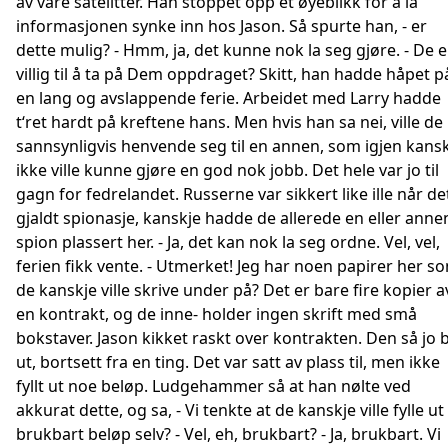
av våre satelitter. Han stoppet opp et øyeblikk for å la
informasjonen synke inn hos Jason. Så spurte han, - er
dette mulig? - Hmm, ja, det kunne nok la seg gjøre. - De e
villig til å ta på Dem oppdraget? Skitt, han hadde håpet p
en lang og avslappende ferie. Arbeidet med Larry hadde
t‘ret hardt på kreftene hans. Men hvis han sa nei, ville de
sannsynligvis henvende seg til en annen, som igjen kans
ikke ville kunne gjøre en god nok jobb. Det hele var jo til
gagn for fedrelandet. Russerne var sikkert like ille når de
gjaldt spionasje, kanskje hadde de allerede en eller anne
spion plassert her. - Ja, det kan nok la seg ordne. Vel, vel,
ferien fikk vente. - Utmerket! Jeg har noen papirer her s
de kanskje ville skrive under på? Det er bare fire kopier a
en kontrakt, og de inne- holder ingen skrift med små
bokstaver. Jason kikket raskt over kontrakten. Den så jo 
ut, bortsett fra en ting. Det var satt av plass til, men ikke
fyllt ut noe beløp. Ludgehammer så at han nølte ved
akkurat dette, og sa, - Vi tenkte at de kanskje ville fylle ut
brukbart beløp selv? - Vel, eh, brukbart? - Ja, brukbart. Vi