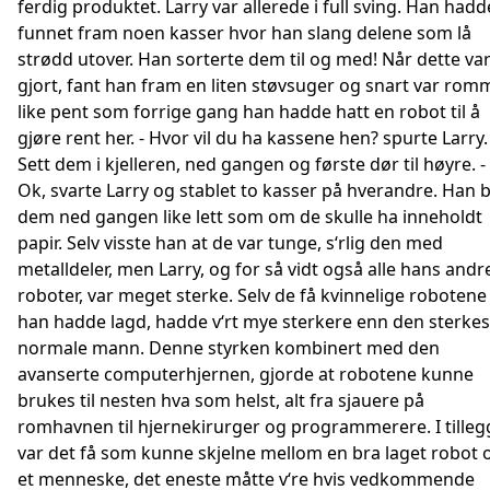
ferdig produktet. Larry var allerede i full sving. Han hadd
funnet fram noen kasser hvor han slang delene som lå
strødd utover. Han sorterte dem til og med! Når dette va
gjort, fant han fram en liten støvsuger og snart var rom
like pent som forrige gang han hadde hatt en robot til å
gjøre rent her. - Hvor vil du ha kassene hen? spurte Larry. 
Sett dem i kjelleren, ned gangen og første dør til høyre. -
Ok, svarte Larry og stablet to kasser på hverandre. Han 
dem ned gangen like lett som om de skulle ha inneholdt
papir. Selv visste han at de var tunge, s‘rlig den med
metalldeler, men Larry, og for så vidt også alle hans andr
roboter, var meget sterke. Selv de få kvinnelige robotene
han hadde lagd, hadde v‘rt mye sterkere enn den sterkes
normale mann. Denne styrken kombinert med den
avanserte computerhjernen, gjorde at robotene kunne
brukes til nesten hva som helst, alt fra sjauere på
romhavnen til hjernekirurger og programmerere. I tilleg
var det få som kunne skjelne mellom en bra laget robot 
et menneske, det eneste måtte v‘re hvis vedkommende