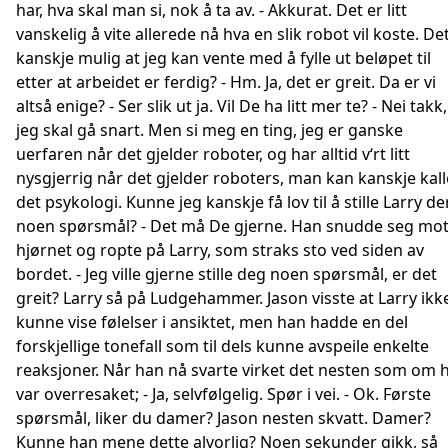
har, hva skal man si, nok å ta av. - Akkurat. Det er litt
vanskelig å vite allerede nå hva en slik robot vil koste. De
kanskje mulig at jeg kan vente med å fylle ut beløpet til
etter at arbeidet er ferdig? - Hm. Ja, det er greit. Da er vi
altså enige? - Ser slik ut ja. Vil De ha litt mer te? - Nei takk,
jeg skal gå snart. Men si meg en ting, jeg er ganske
uerfaren når det gjelder roboter, og har alltid v‘rt litt
nysgjerrig når det gjelder roboters, man kan kanskje kall
det psykologi. Kunne jeg kanskje få lov til å stille Larry de
noen spørsmål? - Det må De gjerne. Han snudde seg mo
hjørnet og ropte på Larry, som straks sto ved siden av
bordet. - Jeg ville gjerne stille deg noen spørsmål, er det
greit? Larry så på Ludgehammer. Jason visste at Larry ikk
kunne vise følelser i ansiktet, men han hadde en del
forskjellige tonefall som til dels kunne avspeile enkelte
reaksjoner. Når han nå svarte virket det nesten som om 
var overresaket; - Ja, selvfølgelig. Spør i vei. - Ok. Første
spørsmål, liker du damer? Jason nesten skvatt. Damer?
Kunne han mene dette alvorlig? Noen sekunder gikk, så