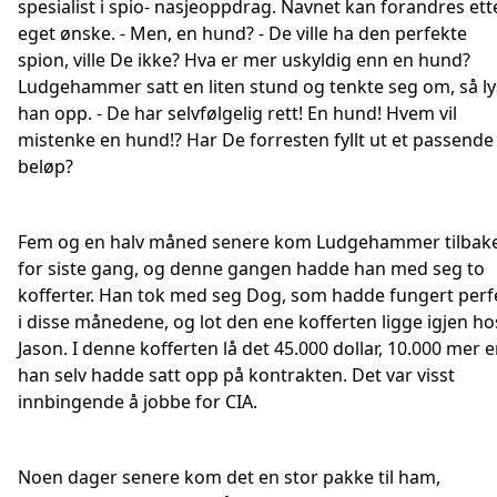
spesialist i spio- nasjeoppdrag. Navnet kan forandres ett
eget ønske. - Men, en hund? - De ville ha den perfekte
spion, ville De ikke? Hva er mer uskyldig enn en hund?
Ludgehammer satt en liten stund og tenkte seg om, så ly
han opp. - De har selvfølgelig rett! En hund! Hvem vil
mistenke en hund!? Har De forresten fyllt ut et passende
beløp?
Fem og en halv måned senere kom Ludgehammer tilbak
for siste gang, og denne gangen hadde han med seg to
kofferter. Han tok med seg Dog, som hadde fungert perf
i disse månedene, og lot den ene kofferten ligge igjen ho
Jason. I denne kofferten lå det 45.000 dollar, 10.000 mer 
han selv hadde satt opp på kontrakten. Det var visst
innbingende å jobbe for CIA.
Noen dager senere kom det en stor pakke til ham,