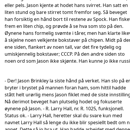
eller pels. Jason kjente at hodet hans svirret. Han satt en
liten stund og bare stirret tomt fremfor seg. Så beveget
han forsiktig en hånd bort til restene av Spock. Han fiske
frem en liten chip, og prøvde å se hva som sto på den.
Øynene hans formelig svømte i tårer, men han klarte like
å skjelne noen velkjente bokstaver på chipen. Midt på de
ene siden, flankert av noen tall, var det fire tydelig og
umiskjennelig bokstaver; CCCP. På den andre siden sto
noen ord som Jason ikke skjønte. Han kunne jo ikke russi
- Der! Jason Brinkley la siste hånd på verket. Han slo på e
bryter i brystet på mannen foran ham, som hittil hadde
stått helt urørlig mens Jason fiklet med de siste innstilling
Nå derimot beveget han plutselig hodet og fokuserte
øynene på Jason. - R. Larry Hall, nr. R. 1025, funksjonell.
Status ok. - Larry Hall, heretter skal du svare kun med
navnet Larry Hall så lenge du ikke blir spesiellt bedt om 
annet. Dette så jo bra ut. Han hadde arbeidet med denne