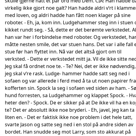
skulle gjerne hatt et par ord med Dem. CIA! Han hadde d
virkelig ikke gjort noe galt? Han hadde aldri v‘rt i klamme
med loven, og aldri hadde han fått noen klager på sine
roboter. - Eh, ja, kom inn. Ludgehammer steg inn i stuen 
kikket rundt seg. - Så, dette er det berømte verkstedet. A
han var her i forbindelse med roboter. Og verkstedet, ha
måtte nesten smile, det var stuen hans. Det var i alle fall 
stue før han flyttet inn. Nå var det altså gjort om til
verksted. - Dette er verkstedet mitt ja. Vil de ikke sitte ne
Jeg skal få ordnet noe te. - Te? Nei, det er ikke nødvendig,
jeg skal v‘re rask. Ludge- hammer hadde satt seg ned i
sofaen og var allerede i ferd med å ta ut noen papirer fra
kofferten sin. Spock la seg i sofaen ved siden av ham. - S
hund forresten, sa Ludgehammer og klappet Spock. - Hv
heter den? - Spock. De er sikker på at De ikke vil ha en k
te? Det er absolutt ikke noe bryderi. - Eh, javel, jeg kan ta
liten en. - Det er faktisk ikke noe problem i det hele tatt,
svarte Jason og satte seg ned i en stol på andre siden av
bordet. Han snudde seg mot Larry, som sto akkurat på