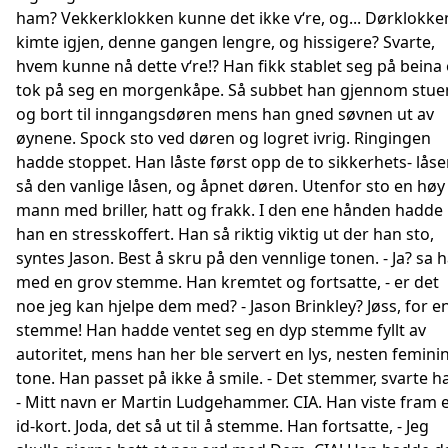
ham? Vekkerklokken kunne det ikke v‘re, og... Dørklokke
kimte igjen, denne gangen lengre, og hissigere? Svarte,
hvem kunne nå dette v‘re!? Han fikk stablet seg på beina
tok på seg en morgenkåpe. Så subbet han gjennom stue
og bort til inngangsdøren mens han gned søvnen ut av
øynene. Spock sto ved døren og logret ivrig. Ringingen
hadde stoppet. Han låste først opp de to sikkerhets- låse
så den vanlige låsen, og åpnet døren. Utenfor sto en høy
mann med briller, hatt og frakk. I den ene hånden hadde
han en stresskoffert. Han så riktig viktig ut der han sto,
syntes Jason. Best å skru på den vennlige tonen. - Ja? sa 
med en grov stemme. Han kremtet og fortsatte, - er det
noe jeg kan hjelpe dem med? - Jason Brinkley? Jøss, for e
stemme! Han hadde ventet seg en dyp stemme fyllt av
autoritet, mens han her ble servert en lys, nesten femini
tone. Han passet på ikke å smile. - Det stemmer, svarte h
- Mitt navn er Martin Ludgehammer. CIA. Han viste fram 
id-kort. Joda, det så ut til å stemme. Han fortsatte, - Jeg