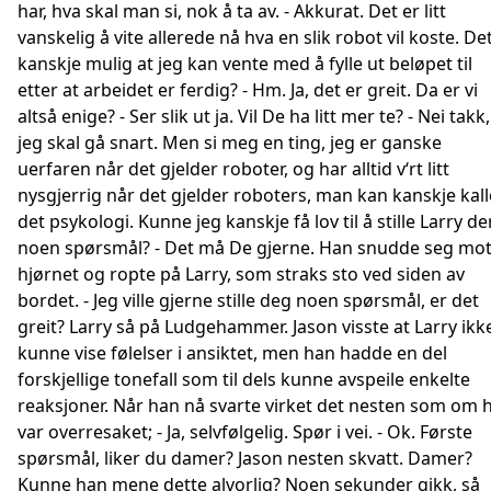
har, hva skal man si, nok å ta av. - Akkurat. Det er litt
vanskelig å vite allerede nå hva en slik robot vil koste. De
kanskje mulig at jeg kan vente med å fylle ut beløpet til
etter at arbeidet er ferdig? - Hm. Ja, det er greit. Da er vi
altså enige? - Ser slik ut ja. Vil De ha litt mer te? - Nei takk,
jeg skal gå snart. Men si meg en ting, jeg er ganske
uerfaren når det gjelder roboter, og har alltid v‘rt litt
nysgjerrig når det gjelder roboters, man kan kanskje kall
det psykologi. Kunne jeg kanskje få lov til å stille Larry de
noen spørsmål? - Det må De gjerne. Han snudde seg mo
hjørnet og ropte på Larry, som straks sto ved siden av
bordet. - Jeg ville gjerne stille deg noen spørsmål, er det
greit? Larry så på Ludgehammer. Jason visste at Larry ikk
kunne vise følelser i ansiktet, men han hadde en del
forskjellige tonefall som til dels kunne avspeile enkelte
reaksjoner. Når han nå svarte virket det nesten som om 
var overresaket; - Ja, selvfølgelig. Spør i vei. - Ok. Første
spørsmål, liker du damer? Jason nesten skvatt. Damer?
Kunne han mene dette alvorlig? Noen sekunder gikk, så