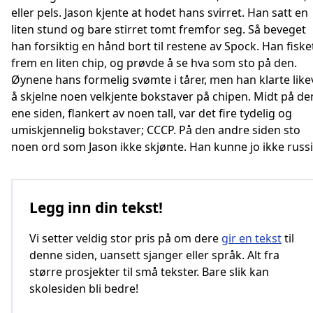
eller pels. Jason kjente at hodet hans svirret. Han satt en
liten stund og bare stirret tomt fremfor seg. Så beveget
han forsiktig en hånd bort til restene av Spock. Han fiske
frem en liten chip, og prøvde å se hva som sto på den.
Øynene hans formelig svømte i tårer, men han klarte like
å skjelne noen velkjente bokstaver på chipen. Midt på de
ene siden, flankert av noen tall, var det fire tydelig og
umiskjennelig bokstaver; CCCP. På den andre siden sto
noen ord som Jason ikke skjønte. Han kunne jo ikke russi
Legg inn din tekst!
Vi setter veldig stor pris på om dere
gir en tekst
til
denne siden, uansett sjanger eller språk. Alt fra
større prosjekter til små tekster. Bare slik kan
skolesiden bli bedre!