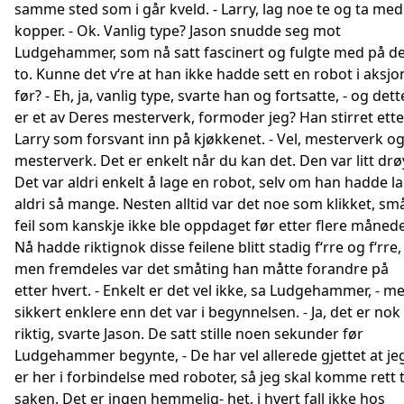
samme sted som i går kveld. - Larry, lag noe te og ta med
kopper. - Ok. Vanlig type? Jason snudde seg mot
Ludgehammer, som nå satt fascinert og fulgte med på d
to. Kunne det v‘re at han ikke hadde sett en robot i aksjo
før? - Eh, ja, vanlig type, svarte han og fortsatte, - og dett
er et av Deres mesterverk, formoder jeg? Han stirret ette
Larry som forsvant inn på kjøkkenet. - Vel, mesterverk o
mesterverk. Det er enkelt når du kan det. Den var litt drø
Det var aldri enkelt å lage en robot, selv om han hadde l
aldri så mange. Nesten alltid var det noe som klikket, sm
feil som kanskje ikke ble oppdaget før etter flere månede
Nå hadde riktignok disse feilene blitt stadig f‘rre og f‘rre,
men fremdeles var det småting han måtte forandre på
etter hvert. - Enkelt er det vel ikke, sa Ludgehammer, - m
sikkert enklere enn det var i begynnelsen. - Ja, det er nok
riktig, svarte Jason. De satt stille noen sekunder før
Ludgehammer begynte, - De har vel allerede gjettet at je
er her i forbindelse med roboter, så jeg skal komme rett t
saken. Det er ingen hemmelig- het, i hvert fall ikke hos