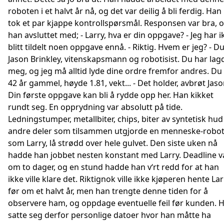
roboten i et halvt år nå, og det var deilig å bli ferdig. Han
tok et par kjappe kontrollspørsmål. Responsen var bra, 
han avsluttet med; - Larry, hva er din oppgave? - Jeg har i
blitt tildelt noen oppgave ennå. - Riktig. Hvem er jeg? - Du
Jason Brinkley, vitenskapsmann og robotisist. Du har lag
meg, og jeg må alltid lyde dine ordre fremfor andres. Du
42 år gammel, høyde 1.81, vekt... - Det holder, avbrøt Jaso
Din første oppgave kan bli å rydde opp her. Han kikket
rundt seg. En opprydning var absolutt på tide.
Ledningstumper, metallbiter, chips, biter av syntetisk hud
andre deler som tilsammen utgjorde en menneske-robo
som Larry, lå strødd over hele gulvet. Den siste uken nå
hadde han jobbet nesten konstant med Larry. Deadline v
om to dager, og en stund hadde han v‘rt redd for at han
ikke ville klare det. Riktignok ville ikke kjøperen hente Lar
før om et halvt år, men han trengte denne tiden for å
observere ham, og oppdage eventuelle feil før kunden. 
satte seg derfor personlige datoer hvor han måtte ha