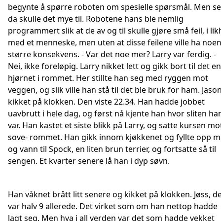
begynte å spørre roboten om spesielle spørsmål. Men se
da skulle det mye til. Robotene hans ble nemlig
programmert slik at de av og til skulle gjøre små feil, i lik
med et menneske, men uten at disse feilene ville ha noe
større konsekvens. - Var det noe mer? Larry var ferdig. -
Nei, ikke foreløpig. Larry nikket lett og gikk bort til det e
hjørnet i rommet. Her stillte han seg med ryggen mot
veggen, og slik ville han stå til det ble bruk for ham. Jaso
kikket på klokken. Den viste 22.34. Han hadde jobbet
uavbrutt i hele dag, og først nå kjente han hvor sliten ha
var. Han kastet et siste blikk på Larry, og satte kursen mo
sove- rommet. Han gikk innom kjøkkenet og fyllte opp m
og vann til Spock, en liten brun terrier, og fortsatte så til
sengen. Et kvarter senere lå han i dyp søvn.
Han våknet brått litt senere og kikket på klokken. Jøss, d
var halv 9 allerede. Det virket som om han nettop hadde
lagt seg. Men hva i all verden var det som hadde vekket