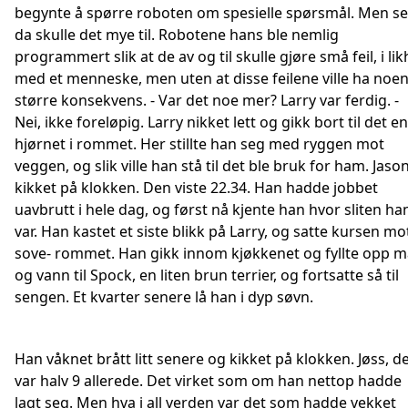
begynte å spørre roboten om spesielle spørsmål. Men se
da skulle det mye til. Robotene hans ble nemlig
programmert slik at de av og til skulle gjøre små feil, i lik
med et menneske, men uten at disse feilene ville ha noe
større konsekvens. - Var det noe mer? Larry var ferdig. -
Nei, ikke foreløpig. Larry nikket lett og gikk bort til det e
hjørnet i rommet. Her stillte han seg med ryggen mot
veggen, og slik ville han stå til det ble bruk for ham. Jaso
kikket på klokken. Den viste 22.34. Han hadde jobbet
uavbrutt i hele dag, og først nå kjente han hvor sliten ha
var. Han kastet et siste blikk på Larry, og satte kursen mo
sove- rommet. Han gikk innom kjøkkenet og fyllte opp m
og vann til Spock, en liten brun terrier, og fortsatte så til
sengen. Et kvarter senere lå han i dyp søvn.
Han våknet brått litt senere og kikket på klokken. Jøss, d
var halv 9 allerede. Det virket som om han nettop hadde
lagt seg. Men hva i all verden var det som hadde vekket