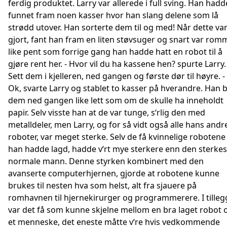
ferdig produktet. Larry var allerede i full sving. Han hadd
funnet fram noen kasser hvor han slang delene som lå
strødd utover. Han sorterte dem til og med! Når dette va
gjort, fant han fram en liten støvsuger og snart var rom
like pent som forrige gang han hadde hatt en robot til å
gjøre rent her. - Hvor vil du ha kassene hen? spurte Larry. 
Sett dem i kjelleren, ned gangen og første dør til høyre. -
Ok, svarte Larry og stablet to kasser på hverandre. Han 
dem ned gangen like lett som om de skulle ha inneholdt
papir. Selv visste han at de var tunge, s‘rlig den med
metalldeler, men Larry, og for så vidt også alle hans andr
roboter, var meget sterke. Selv de få kvinnelige robotene
han hadde lagd, hadde v‘rt mye sterkere enn den sterkes
normale mann. Denne styrken kombinert med den
avanserte computerhjernen, gjorde at robotene kunne
brukes til nesten hva som helst, alt fra sjauere på
romhavnen til hjernekirurger og programmerere. I tilleg
var det få som kunne skjelne mellom en bra laget robot 
et menneske, det eneste måtte v‘re hvis vedkommende