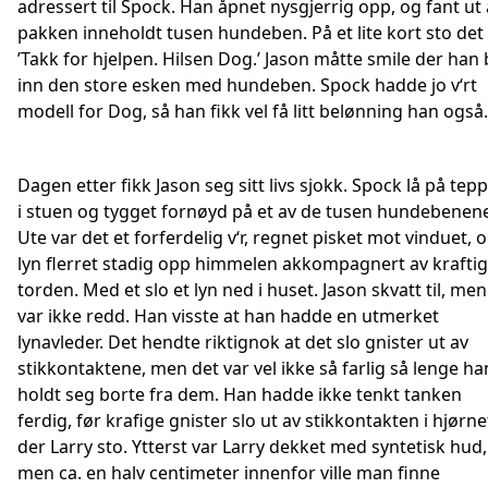
adressert til Spock. Han åpnet nysgjerrig opp, og fant ut 
pakken inneholdt tusen hundeben. På et lite kort sto det
’Takk for hjelpen. Hilsen Dog.’ Jason måtte smile der han 
inn den store esken med hundeben. Spock hadde jo v‘rt
modell for Dog, så han fikk vel få litt belønning han også.
Dagen etter fikk Jason seg sitt livs sjokk. Spock lå på tep
i stuen og tygget fornøyd på et av de tusen hundebenen
Ute var det et forferdelig v‘r, regnet pisket mot vinduet, 
lyn flerret stadig opp himmelen akkompagnert av kraftig
torden. Med et slo et lyn ned i huset. Jason skvatt til, men
var ikke redd. Han visste at han hadde en utmerket
lynavleder. Det hendte riktignok at det slo gnister ut av
stikkontaktene, men det var vel ikke så farlig så lenge ha
holdt seg borte fra dem. Han hadde ikke tenkt tanken
ferdig, før krafige gnister slo ut av stikkontakten i hjørne
der Larry sto. Ytterst var Larry dekket med syntetisk hud,
men ca. en halv centimeter innenfor ville man finne