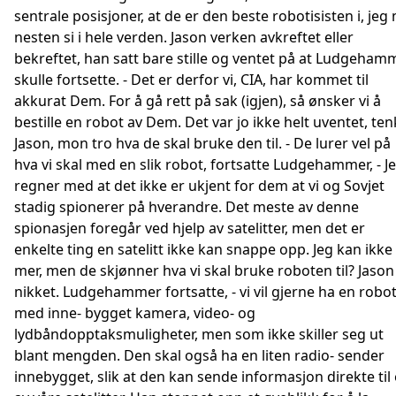
sentrale posisjoner, at de er den beste robotisisten i, jeg
nesten si i hele verden. Jason verken avkreftet eller
bekreftet, han satt bare stille og ventet på at Ludgeham
skulle fortsette. - Det er derfor vi, CIA, har kommet til
akkurat Dem. For å gå rett på sak (igjen), så ønsker vi å
bestille en robot av Dem. Det var jo ikke helt uventet, ten
Jason, mon tro hva de skal bruke den til. - De lurer vel på
hva vi skal med en slik robot, fortsatte Ludgehammer, - J
regner med at det ikke er ukjent for dem at vi og Sovjet
stadig spionerer på hverandre. Det meste av denne
spionasjen foregår ved hjelp av satelitter, men det er
enkelte ting en satelitt ikke kan snappe opp. Jeg kan ikke 
mer, men de skjønner hva vi skal bruke roboten til? Jason
nikket. Ludgehammer fortsatte, - vi vil gjerne ha en robo
med inne- bygget kamera, video- og
lydbåndopptaksmuligheter, men som ikke skiller seg ut
blant mengden. Den skal også ha en liten radio- sender
innebygget, slik at den kan sende informasjon direkte til