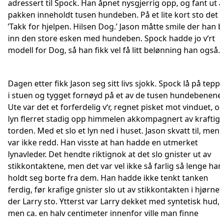
adressert til Spock. Han åpnet nysgjerrig opp, og fant ut 
pakken inneholdt tusen hundeben. På et lite kort sto det
’Takk for hjelpen. Hilsen Dog.’ Jason måtte smile der han 
inn den store esken med hundeben. Spock hadde jo v‘rt
modell for Dog, så han fikk vel få litt belønning han også.
Dagen etter fikk Jason seg sitt livs sjokk. Spock lå på tep
i stuen og tygget fornøyd på et av de tusen hundebenen
Ute var det et forferdelig v‘r, regnet pisket mot vinduet, 
lyn flerret stadig opp himmelen akkompagnert av kraftig
torden. Med et slo et lyn ned i huset. Jason skvatt til, men
var ikke redd. Han visste at han hadde en utmerket
lynavleder. Det hendte riktignok at det slo gnister ut av
stikkontaktene, men det var vel ikke så farlig så lenge ha
holdt seg borte fra dem. Han hadde ikke tenkt tanken
ferdig, før krafige gnister slo ut av stikkontakten i hjørne
der Larry sto. Ytterst var Larry dekket med syntetisk hud,
men ca. en halv centimeter innenfor ville man finne