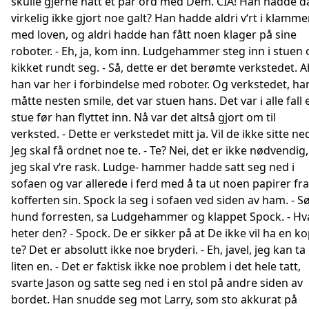
skulle gjerne hatt et par ord med Dem. CIA! Han hadde d
virkelig ikke gjort noe galt? Han hadde aldri v‘rt i klamme
med loven, og aldri hadde han fått noen klager på sine
roboter. - Eh, ja, kom inn. Ludgehammer steg inn i stuen 
kikket rundt seg. - Så, dette er det berømte verkstedet. A
han var her i forbindelse med roboter. Og verkstedet, ha
måtte nesten smile, det var stuen hans. Det var i alle fall 
stue før han flyttet inn. Nå var det altså gjort om til
verksted. - Dette er verkstedet mitt ja. Vil de ikke sitte ne
Jeg skal få ordnet noe te. - Te? Nei, det er ikke nødvendig,
jeg skal v‘re rask. Ludge- hammer hadde satt seg ned i
sofaen og var allerede i ferd med å ta ut noen papirer fra
kofferten sin. Spock la seg i sofaen ved siden av ham. - S
hund forresten, sa Ludgehammer og klappet Spock. - Hv
heter den? - Spock. De er sikker på at De ikke vil ha en k
te? Det er absolutt ikke noe bryderi. - Eh, javel, jeg kan ta
liten en. - Det er faktisk ikke noe problem i det hele tatt,
svarte Jason og satte seg ned i en stol på andre siden av
bordet. Han snudde seg mot Larry, som sto akkurat på