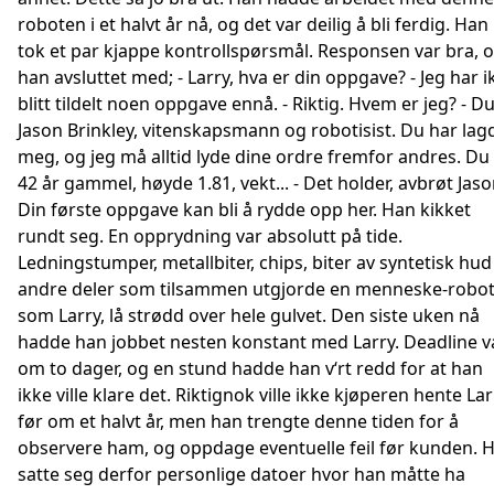
roboten i et halvt år nå, og det var deilig å bli ferdig. Han
tok et par kjappe kontrollspørsmål. Responsen var bra, 
han avsluttet med; - Larry, hva er din oppgave? - Jeg har i
blitt tildelt noen oppgave ennå. - Riktig. Hvem er jeg? - Du
Jason Brinkley, vitenskapsmann og robotisist. Du har lag
meg, og jeg må alltid lyde dine ordre fremfor andres. Du
42 år gammel, høyde 1.81, vekt... - Det holder, avbrøt Jaso
Din første oppgave kan bli å rydde opp her. Han kikket
rundt seg. En opprydning var absolutt på tide.
Ledningstumper, metallbiter, chips, biter av syntetisk hud
andre deler som tilsammen utgjorde en menneske-robo
som Larry, lå strødd over hele gulvet. Den siste uken nå
hadde han jobbet nesten konstant med Larry. Deadline v
om to dager, og en stund hadde han v‘rt redd for at han
ikke ville klare det. Riktignok ville ikke kjøperen hente Lar
før om et halvt år, men han trengte denne tiden for å
observere ham, og oppdage eventuelle feil før kunden. 
satte seg derfor personlige datoer hvor han måtte ha