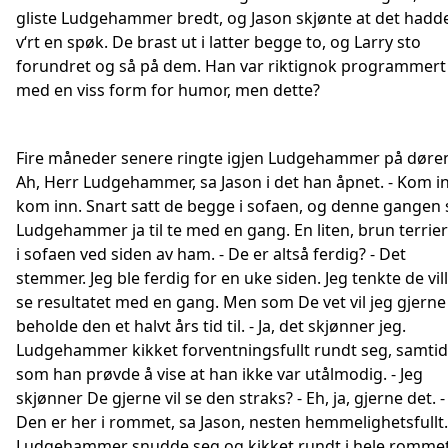
gliste Ludgehammer bredt, og Jason skjønte at det hadd
v‘rt en spøk. De brast ut i latter begge to, og Larry sto
forundret og så på dem. Han var riktignok programmert
med en viss form for humor, men dette?
Fire måneder senere ringte igjen Ludgehammer på døren
Ah, Herr Ludgehammer, sa Jason i det han åpnet. - Kom i
kom inn. Snart satt de begge i sofaen, og denne gangen 
Ludgehammer ja til te med en gang. En liten, brun terrier
i sofaen ved siden av ham. - De er altså ferdig? - Det
stemmer. Jeg ble ferdig for en uke siden. Jeg tenkte de vil
se resultatet med en gang. Men som De vet vil jeg gjerne
beholde den et halvt års tid til. - Ja, det skjønner jeg.
Ludgehammer kikket forventningsfullt rundt seg, samtid
som han prøvde å vise at han ikke var utålmodig. - Jeg
skjønner De gjerne vil se den straks? - Eh, ja, gjerne det. -
Den er her i rommet, sa Jason, nesten hemmelighetsfullt.
Ludgehammer snudde seg og kikket rundt i hele rommet