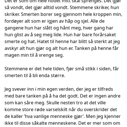
Det er som om hele hodet mitt skal sprenges. Det gjør
så vondt, det gjør alltid vondt. Stemmene skriker, hun
skriker. Smerten borer seg gjennom hele kroppen min,
fordøyer alt som er igjen av håp og sjel. Alle de
gangene hun har slått og hånt meg, hver gang har
hun glist av å seg meg lide. Hun har bare forårsaket
smerte og hat. Hatet til henne har blitt så sterkt at jeg
avskyr alt hun gjør og alt hun er. Tanken på henne får
magen min til å vrenge seg.
Stemmene er det hele tiden, fjør små stikk i siden, får
smerten til å bli enda større.
Jeg svever inn i min egen verden, der jeg er tilfreds
med bare tanken på å ha det godt. Det er ingen andre
som kan såre meg. Skulle nesten tro at det ville
komme store røde varselskilt når du overskrider det
de kaller ’hva vanlige menneske gjør’. Men jeg kjenner
ikke til disse såkalte menneskene. Det er mer som om