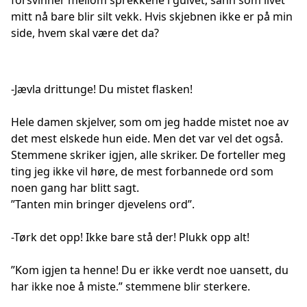
forsvinner mellom sprekkene i gulvet, sånn som livet
mitt nå bare blir silt vekk. Hvis skjebnen ikke er på min
side, hvem skal være det da?
-Jævla drittunge! Du mistet flasken!
Hele damen skjelver, som om jeg hadde mistet noe av
det mest elskede hun eide. Men det var vel det også.
Stemmene skriker igjen, alle skriker. De forteller meg
ting jeg ikke vil høre, de mest forbannede ord som
noen gang har blitt sagt.
”Tanten min bringer djevelens ord”.
-Tørk det opp! Ikke bare stå der! Plukk opp alt!
”Kom igjen ta henne! Du er ikke verdt noe uansett, du
har ikke noe å miste.” stemmene blir sterkere.