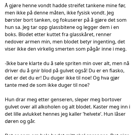
Å gjøre henne vondt hadde streifet tankene mine før,
men ikke på denne måten, ikke fysisk vondt. Jeg
børster bort tanken, og fokuserer på å gjøre det som
hun sa. Jeg tar opp glassbitene og legger dem i en
boks. Blodet etter kuttet fra glasskåret, renner
nedover armen min, men blodet betyr ingenting, det
viser ikke den virkelig smerten som pågår inne i meg.
-Ikke bare klarte du å søle spriten min over alt, men nå
driver du å gnir blod på gulvet også! Du er en fiasko,
det er det du er! Du duger ikke til noe! Og hva gjør
tante med de som ikke duger til noe?
Hun drar meg etter genseren, sleper meg bortover
gulvet over all alkoholen og alt blodet. Kaster meg inn i
det lille avlukket hennes jeg kaller ’helvete’. Hun låser
døren og går.