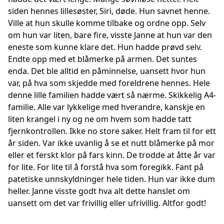
siden hennes lillesøster, Siri, døde. Hun savnet henne.
Ville at hun skulle komme tilbake og ordne opp. Selv
om hun var liten, bare fire, visste Janne at hun var den
eneste som kunne klare det. Hun hadde prøvd selv.
Endte opp med et blåmerke på armen. Det suntes
enda. Det ble alltid en påminnelse, uansett hvor hun
var, på hva som skjedde med foreldrene hennes. Hele
denne lille familien hadde vært så nærme. Skikkelig A4-
familie. Alle var lykkelige med hverandre, kanskje en
liten krangel i ny og ne om hvem som hadde tatt
fjernkontrollen. Ikke no store saker. Helt fram til for ett
år siden. Var ikke uvanlig å se et nutt blåmerke på mor
eller et ferskt klor på fars kinn. De trodde at åtte år var
for lite. For lite til å forstå hva som foregikk. Fant på
patetiske unnskyldninger hele tiden. Hun var ikke dum
heller. Janne visste godt hva alt dette hanslet om
uansett om det var frivillig eller ufrivillig. Altfor godt!