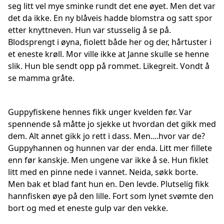
seg litt vel mye sminke rundt det ene øyet. Men det var
det da ikke. En ny blåveis hadde blomstra og satt spor
etter knyttneven. Hun var stusselig å se på.
Blodsprengt i øyna, fiolett både her og der, hårtuster i
et eneste krøll. Mor ville ikke at Janne skulle se henne
slik. Hun ble sendt opp på rommet. Likegreit. Vondt å
se mamma gråte.
Guppyfiskene hennes fikk unger kvelden før. Var
spennende så måtte jo sjekke ut hvordan det gikk med
dem. Alt annet gikk jo rett i dass. Men....hvor var de?
Guppyhannen og hunnen var der enda. Litt mer fillete
enn før kanskje. Men ungene var ikke å se. Hun fiklet
litt med en pinne nede i vannet. Neida, søkk borte.
Men bak et blad fant hun en. Den levde. Plutselig fikk
hannfisken øye på den lille. Fort som lynet svømte den
bort og med et eneste gulp var den vekke.