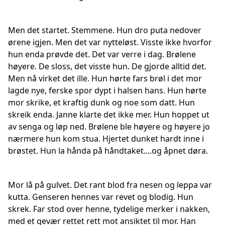
Men det startet. Stemmene. Hun dro puta nedover
ørene igjen. Men det var nytteløst. Visste ikke hvorfor
hun enda prøvde det. Det var verre i dag. Brølene
høyere. De sloss, det visste hun. De gjorde alltid det.
Men nå virket det ille. Hun hørte fars brøl i det mor
lagde nye, ferske spor dypt i halsen hans. Hun hørte
mor skrike, et kraftig dunk og noe som datt. Hun
skreik enda. Janne klarte det ikke mer. Hun hoppet ut
av senga og løp ned. Brølene ble høyere og høyere jo
nærmere hun kom stua. Hjertet dunket hardt inne i
brøstet. Hun la hånda på håndtaket....og åpnet døra.
Mor lå på gulvet. Det rant blod fra nesen og leppa var
kutta. Genseren hennes var revet og blodig. Hun
skrek. Far stod over henne, tydelige merker i nakken,
med et gevær rettet rett mot ansiktet til mor. Han