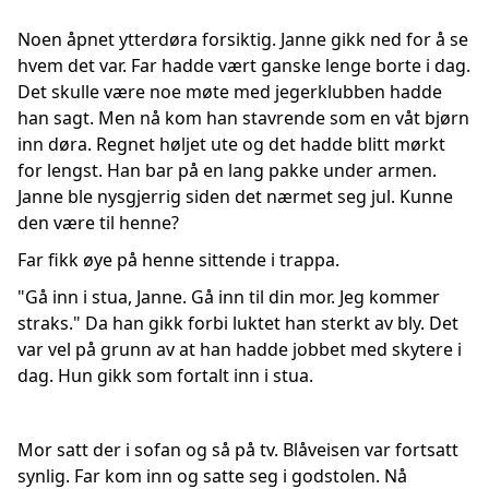
Noen åpnet ytterdøra forsiktig. Janne gikk ned for å se
hvem det var. Far hadde vært ganske lenge borte i dag.
Det skulle være noe møte med jegerklubben hadde
han sagt. Men nå kom han stavrende som en våt bjørn
inn døra. Regnet høljet ute og det hadde blitt mørkt
for lengst. Han bar på en lang pakke under armen.
Janne ble nysgjerrig siden det nærmet seg jul. Kunne
den være til henne?
Far fikk øye på henne sittende i trappa.
"Gå inn i stua, Janne. Gå inn til din mor. Jeg kommer
straks." Da han gikk forbi luktet han sterkt av bly. Det
var vel på grunn av at han hadde jobbet med skytere i
dag. Hun gikk som fortalt inn i stua.
Mor satt der i sofan og så på tv. Blåveisen var fortsatt
synlig. Far kom inn og satte seg i godstolen. Nå