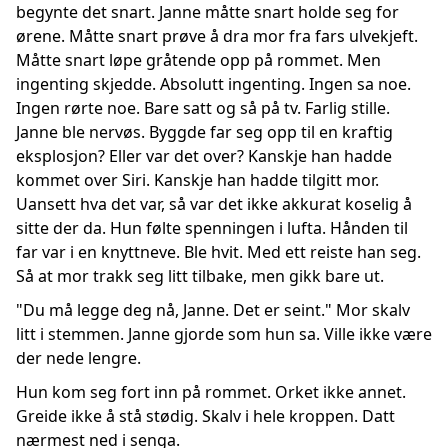
begynte det snart. Janne måtte snart holde seg for
ørene. Måtte snart prøve å dra mor fra fars ulvekjeft.
Måtte snart løpe gråtende opp på rommet. Men
ingenting skjedde. Absolutt ingenting. Ingen sa noe.
Ingen rørte noe. Bare satt og så på tv. Farlig stille.
Janne ble nervøs. Byggde far seg opp til en kraftig
eksplosjon? Eller var det over? Kanskje han hadde
kommet over Siri. Kanskje han hadde tilgitt mor.
Uansett hva det var, så var det ikke akkurat koselig å
sitte der da. Hun følte spenningen i lufta. Hånden til
far var i en knyttneve. Ble hvit. Med ett reiste han seg.
Så at mor trakk seg litt tilbake, men gikk bare ut.
"Du må legge deg nå, Janne. Det er seint." Mor skalv
litt i stemmen. Janne gjorde som hun sa. Ville ikke være
der nede lengre.
Hun kom seg fort inn på rommet. Orket ikke annet.
Greide ikke å stå stødig. Skalv i hele kroppen. Datt
nærmest ned i senga.