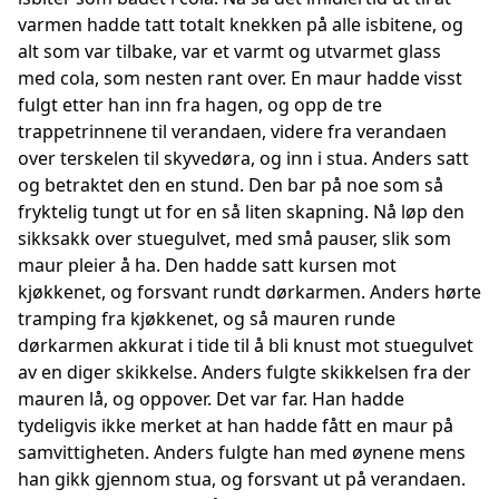
varmen hadde tatt totalt knekken på alle isbitene, og
alt som var tilbake, var et varmt og utvarmet glass
med cola, som nesten rant over. En maur hadde visst
fulgt etter han inn fra hagen, og opp de tre
trappetrinnene til verandaen, videre fra verandaen
over terskelen til skyvedøra, og inn i stua. Anders satt
og betraktet den en stund. Den bar på noe som så
fryktelig tungt ut for en så liten skapning. Nå løp den
sikksakk over stuegulvet, med små pauser, slik som
maur pleier å ha. Den hadde satt kursen mot
kjøkkenet, og forsvant rundt dørkarmen. Anders hørte
tramping fra kjøkkenet, og så mauren runde
dørkarmen akkurat i tide til å bli knust mot stuegulvet
av en diger skikkelse. Anders fulgte skikkelsen fra der
mauren lå, og oppover. Det var far. Han hadde
tydeligvis ikke merket at han hadde fått en maur på
samvittigheten. Anders fulgte han med øynene mens
han gikk gjennom stua, og forsvant ut på verandaen.