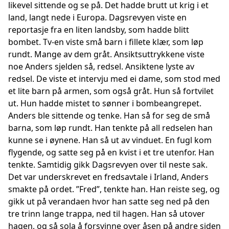
likevel sittende og se på. Det hadde brutt ut krig i et
land, langt nede i Europa. Dagsrevyen viste en
reportasje fra en liten landsby, som hadde blitt
bombet. Tv-en viste små barn i fillete klær, som løp
rundt. Mange av dem gråt. Ansiktsuttrykkene viste
noe Anders sjelden så, redsel. Ansiktene lyste av
redsel. De viste et intervju med ei dame, som stod med
et lite barn på armen, som også gråt. Hun så fortvilet
ut. Hun hadde mistet to sønner i bombeangrepet.
Anders ble sittende og tenke. Han så for seg de små
barna, som løp rundt. Han tenkte på all redselen han
kunne se i øynene. Han så ut av vinduet. En fugl kom
flygende, og satte seg på en kvist i et tre utenfor. Han
tenkte. Samtidig gikk Dagsrevyen over til neste sak.
Det var underskrevet en fredsavtale i Irland, Anders
smakte på ordet. ”Fred”, tenkte han. Han reiste seg, og
gikk ut på verandaen hvor han satte seg ned på den
tre trinn lange trappa, ned til hagen. Han så utover
hagen, og så sola å forsvinne over åsen på andre siden