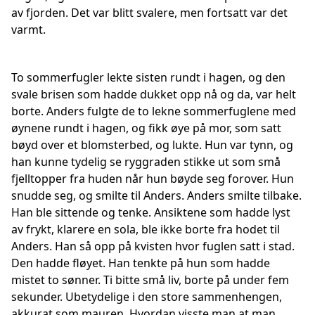
av fjorden. Det var blitt svalere, men fortsatt var det
varmt.
To sommerfugler lekte sisten rundt i hagen, og den
svale brisen som hadde dukket opp nå og da, var helt
borte. Anders fulgte de to lekne sommerfuglene med
øynene rundt i hagen, og fikk øye på mor, som satt
bøyd over et blomsterbed, og lukte. Hun var tynn, og
han kunne tydelig se ryggraden stikke ut som små
fjelltopper fra huden når hun bøyde seg forover. Hun
snudde seg, og smilte til Anders. Anders smilte tilbake.
Han ble sittende og tenke. Ansiktene som hadde lyst
av frykt, klarere en sola, ble ikke borte fra hodet til
Anders. Han så opp på kvisten hvor fuglen satt i stad.
Den hadde fløyet. Han tenkte på hun som hadde
mistet to sønner. Ti bitte små liv, borte på under fem
sekunder. Ubetydelige i den store sammenhengen,
akkurat som mauren. Hvordan visste man at man