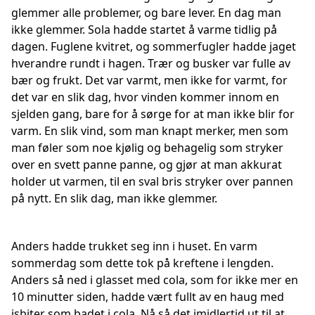
glemmer alle problemer, og bare lever. En dag man
ikke glemmer. Sola hadde startet å varme tidlig på
dagen. Fuglene kvitret, og sommerfugler hadde jaget
hverandre rundt i hagen. Trær og busker var fulle av
bær og frukt. Det var varmt, men ikke for varmt, for
det var en slik dag, hvor vinden kommer innom en
sjelden gang, bare for å sørge for at man ikke blir for
varm. En slik vind, som man knapt merker, men som
man føler som noe kjølig og behagelig som stryker
over en svett panne panne, og gjør at man akkurat
holder ut varmen, til en sval bris stryker over pannen
på nytt. En slik dag, man ikke glemmer.
Anders hadde trukket seg inn i huset. En varm
sommerdag som dette tok på kreftene i lengden.
Anders så ned i glasset med cola, som for ikke mer en
10 minutter siden, hadde vært fullt av en haug med
isbiter som badet i cola. Nå så det imidlertid ut til at