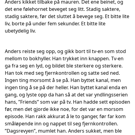
Anders kikket tilbake på mauren. Det ene beinet, og
det ene følehornet beveget seg litt. Stadig saktere,
stadig saktere, før det sluttet å bevege seg. Et bitte lite
liv, borte på under fem sekunder. Et bitte lite
ubetydelig liv.
Anders reiste seg opp, og gikk bort til tv-en som stod
mellom to bokhyller. Han trykket inn knappen. Tv-en
ga fra seg en lyd, og bildet ble sterkere og sterkere.
Han tok med seg fjernkontrollen og satte sed ned.
Ingen ting morsomt å se på. Han byttet kanal, men
ingen ting å se på der heller. Han byttet kanal enda en
gang, og lyste opp da han så at det var yndlingsserien
hans, ”Friends” som var på tv. Han hadde sett episoden
før, men det gjorde ikke noe, for det var en morsom
episode. Han rakk akkurat å le to ganger, før far kom
småløpende inn og nappet til seg fjernkontrollen.
”Dagsrevyen”, mumlet han. Anders sukket, men ble