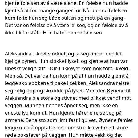
kjente følelsen av å være alene. En følelse hun hadde
kjent så altfor mange ganger før. Når denne følelsen
kom følte hun seg både sulten og mett på en gang.
Det var en følelse av å være lei seg, og en følelse av å
ikke bli forstått. Hun hatet denne følelsen.
Aleksandra lukket vinduet, og la seg under den litt
kjølige dynen. Hun slokket lyset, og kjente at hun var
ubeskrivelig trøtt. ”Ole Lukkøye” kom nok fort i kveld.
Men så. Det var da hun kom på at hun hadde glemt å
legge skolebøkene tilbake i sekken. Aleksandra reiste
seg rolig opp og skrudde på lyset. Men der. Øynene til
Aleksandra ble store og stivnet med blikket vendt mot
veggen. Munnen hennes åpnet seg, men ikke en
eneste lyd kom ut. Hun kjente hårene reise seg på
armene. Bena sto som limt fast i gulvet. Øynene famlet
lenge med å oppfatte det som sto skrevet med store
røde bokstaver på veggen. Hun måtte vekk og det