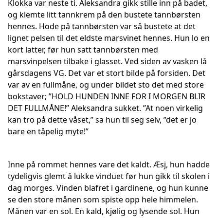
Klokka var neste ti. Aleksandra gikk stille inn på badet,
og klemte litt tannkrem på den bustete tannbørsten
hennes. Hode på tannbørsten var så bustete at det
lignet pelsen til det eldste marsvinet hennes. Hun lo en
kort latter, før hun satt tannbørsten med
marsvinpelsen tilbake i glasset. Ved siden av vasken lå
gårsdagens VG. Det var et stort bilde på forsiden. Det
var av en fullmåne, og under bildet sto det med store
bokstaver; ”HOLD HUNDEN INNE FOR I MORGEN BLIR
DET FULLMÅNE!” Aleksandra sukket. ”At noen virkelig
kan tro på dette våset,” sa hun til seg selv, ”det er jo
bare en tåpelig myte!”
Inne på rommet hennes vare det kaldt. Æsj, hun hadde
tydeligvis glemt å lukke vinduet før hun gikk til skolen i
dag morges. Vinden blafret i gardinene, og hun kunne
se den store månen som spiste opp hele himmelen.
Månen var en sol. En kald, kjølig og lysende sol. Hun