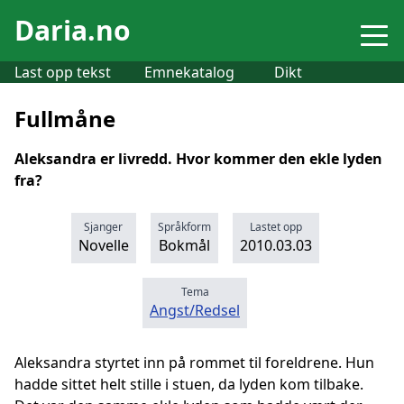
Daria.no
Last opp tekst
Emnekatalog
Dikt
Fullmåne
Aleksandra er livredd. Hvor kommer den ekle lyden
fra?
Sjanger
Språkform
Lastet opp
Novelle
Bokmål
2010.03.03
Tema
Angst/Redsel
Aleksandra styrtet inn på rommet til foreldrene. Hun
hadde sittet helt stille i stuen, da lyden kom tilbake.