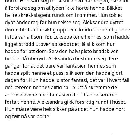
borte. Hun satt seg musestille ned på sengen, bare for
å forsikre seg om at lyden ikke hørte henne. Blikket
hvilte skrekkslagent rundt om i rommet. Hun tok et
dypt åndedrag før hun reiste seg. Aleksandra dyttet
døren til stua forsiktig opp. Den knirket ordentlig. Inne
i stua var alt som før. Leksebøkene hennes, som hadde
ligget strødd utover spisebordet, lå slik som hun
hadde forlatt dem. Selv den halvspiste brødskiven
hennes lå uberørt. Aleksandra bestemte seg flere
ganger for at det bare var fantasien hennes som
hadde spilt henne et puss, slik som den hadde gjort
dagen før. Hun hadde jo stor fantasi, det var i hvert fall
det læreren hennes alltid sa. ”Slutt å skremme de
andre elevene med fantasien din!” hadde læreren
fortalt henne. Aleksandra gikk forsiktig rundt i huset.
Hun måtte være helt sikker på at det hun hadde hørt
og følt nå var borte.