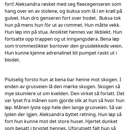
fort! Aleksandra røsket med seg fleecegenseren som
hang over en av stolene, og buksa som lå i en krøll på
gulvet. Hun dro genseren fort over hodet. Buksa tok
hun på mens hun fòr ut av rommet. Hun måtte vekk.
Hun løp inn på stua. Ansiktet hennes var likblekt. Hun
fortsatte opp trappen og ut inngangsdøra. Bena løp
som trommestikker bortover den grusdekkede veien.
Hun kunne kjenne adrenalinet bli pumpet raskt ut i
blodet.
Plutselig forsto hun at bena bar henne mot skogen. I
enden av grusveien lå den mørke skogen. Skogen så
mye skumlere ut om kvelden. Den virket så forlatt. Det
var lyset fra månen som gjorde slik at hun så hvor hun
løp. Månen lyste opp hele den lange grusveien. Så var
lyden der igjen. Aleksandra byttet retning. Hun løp så
fort hun kunne mot det store huset. Hjertet dunket
som besatt i brystet hennes. Uforutsett falt hun så