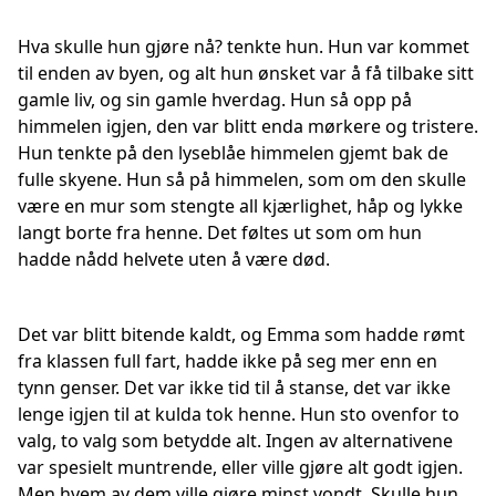
Hva skulle hun gjøre nå? tenkte hun. Hun var kommet
til enden av byen, og alt hun ønsket var å få tilbake sitt
gamle liv, og sin gamle hverdag. Hun så opp på
himmelen igjen, den var blitt enda mørkere og tristere.
Hun tenkte på den lyseblåe himmelen gjemt bak de
fulle skyene. Hun så på himmelen, som om den skulle
være en mur som stengte all kjærlighet, håp og lykke
langt borte fra henne. Det føltes ut som om hun
hadde nådd helvete uten å være død.
Det var blitt bitende kaldt, og Emma som hadde rømt
fra klassen full fart, hadde ikke på seg mer enn en
tynn genser. Det var ikke tid til å stanse, det var ikke
lenge igjen til at kulda tok henne. Hun sto ovenfor to
valg, to valg som betydde alt. Ingen av alternativene
var spesielt muntrende, eller ville gjøre alt godt igjen.
Men hvem av dem ville gjøre minst vondt. Skulle hun