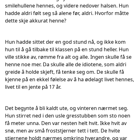
smilehullene hennes, og videre nedover halsen. Hun
hadde aldri følt seg så alene før, aldri. Hvorfor måtte
dette skje akkurat henne?
Hun hadde sittet der en god stund nå, og ikke kom
hun til å gå tilbake til klassen på en stund heller. Hun
ville stikke av, rømme fra alt og alle. Ingen skulle få se
henne noe mer. Da skulle alle de idiotene, som aldri
greide å holde skjeft, få tenke seg om. De skulle få
kjenne på en ekkel følelse av å ha ødelagt livet hennes,
livet til en jente på 17 år.
Det begynte å bli kaldt ute, og vinteren nærmet seg.
Hun stirret ned i den usle gresstubben som sto noen
få meter unna. Den var nesten helt hvit. Ikke hvit av
snø, men av små froststjerner tett i tett. De hvite
stjernene holdt nærmes omkring hverandre, og var