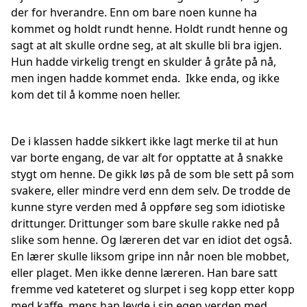
der for hverandre. Enn om bare noen kunne ha
kommet og holdt rundt henne. Holdt rundt henne og
sagt at alt skulle ordne seg, at alt skulle bli bra igjen.
Hun hadde virkelig trengt en skulder å gråte på nå,
men ingen hadde kommet enda. Ikke enda, og ikke
kom det til å komme noen heller.
De i klassen hadde sikkert ikke lagt merke til at hun
var borte engang, de var alt for opptatte at å snakke
stygt om henne. De gikk løs på de som ble sett på som
svakere, eller mindre verd enn dem selv. De trodde de
kunne styre verden med å oppføre seg som idiotiske
drittunger. Drittunger som bare skulle rakke ned på
slike som henne. Og læreren det var en idiot det også.
En lærer skulle liksom gripe inn når noen ble mobbet,
eller plaget. Men ikke denne læreren. Han bare satt
fremme ved kateteret og slurpet i seg kopp etter kopp
med kaffe, mens han levde i sin egen verden med