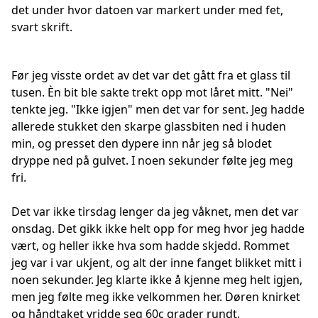
det under hvor datoen var markert under med fet,
svart skrift.
Før jeg visste ordet av det var det gått fra et glass til
tusen. Èn bit ble sakte trekt opp mot låret mitt. "Nei"
tenkte jeg. "Ikke igjen" men det var for sent. Jeg hadde
allerede stukket den skarpe glassbiten ned i huden
min, og presset den dypere inn når jeg så blodet
dryppe ned på gulvet. I noen sekunder følte jeg meg
fri.
Det var ikke tirsdag lenger da jeg våknet, men det var
onsdag. Det gikk ikke helt opp for meg hvor jeg hadde
vært, og heller ikke hva som hadde skjedd. Rommet
jeg var i var ukjent, og alt der inne fanget blikket mitt i
noen sekunder. Jeg klarte ikke å kjenne meg helt igjen,
men jeg følte meg ikke velkommen her. Døren knirket
og håndtaket vridde seg 60c grader rundt.