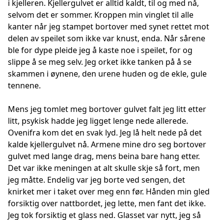
i kjelleren. Kjellergulvet er alltid kaldt, til og med nå,
selvom det er sommer. Kroppen min vinglet til alle
kanter når jeg stampet bortover med synet rettet mot
delen av speilet som ikke var knust, enda. Når sårene
ble for dype pleide jeg å kaste noe i speilet, for og
slippe å se meg selv. Jeg orket ikke tanken på å se
skammen i øynene, den urene huden og de ekle, gule
tennene.
Mens jeg tomlet meg bortover gulvet falt jeg litt etter
litt, psykisk hadde jeg ligget lenge nede allerede.
Ovenifra kom det en svak lyd. Jeg lå helt nede på det
kalde kjellergulvet nå. Armene mine dro seg bortover
gulvet med lange drag, mens beina bare hang etter.
Det var ikke meningen at alt skulle skje så fort, men
jeg måtte. Endelig var jeg borte ved sengen, det
knirket mer i taket over meg enn før. Hånden min gled
forsiktig over nattbordet, jeg lette, men fant det ikke.
Jeg tok forsiktig et glass ned. Glasset var nytt, jeg så