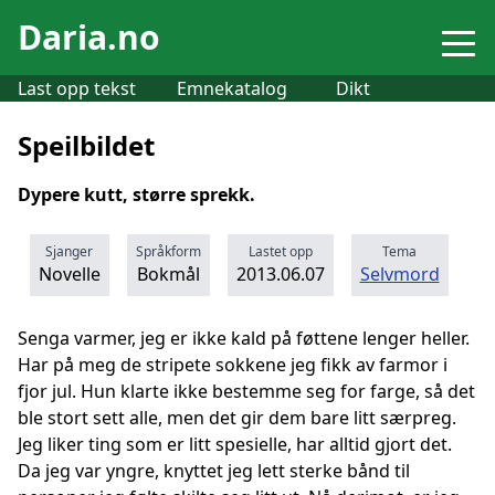
Daria.no
Last opp tekst
Emnekatalog
Dikt
Speilbildet
Dypere kutt, større sprekk.
Sjanger
Språkform
Lastet opp
Tema
Novelle
Bokmål
2013.06.07
Selvmord
Senga varmer, jeg er ikke kald på føttene lenger heller.
Har på meg de stripete sokkene jeg fikk av farmor i
fjor jul. Hun klarte ikke bestemme seg for farge, så det
ble stort sett alle, men det gir dem bare litt særpreg.
Jeg liker ting som er litt spesielle, har alltid gjort det.
Da jeg var yngre, knyttet jeg lett sterke bånd til