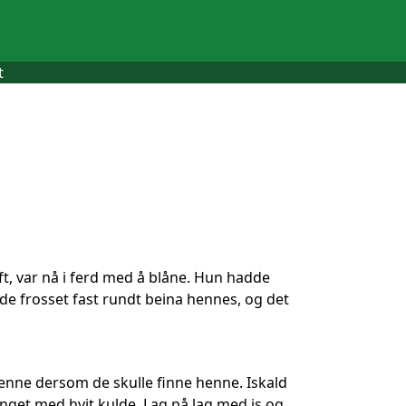
t
t, var nå i ferd med å blåne. Hun hadde
dde frosset fast rundt beina hennes, og det
 henne dersom de skulle finne henne. Iskald
nget med hvit kulde. Lag på lag med is og