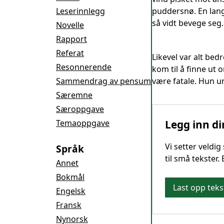
Leserinnlegg
puddersnø. En lang 
så vidt bevege seg
Novelle
Rapport
Referat
Likevel var alt bed
Resonnerende
kom til å finne ut
Sammendrag av pensum
være fatale. Hun u
Særemne
Særoppgave
Temaoppgave
Legg inn di
Vi setter veldi
Språk
til små tekster.
Annet
Bokmål
Last opp teks
Engelsk
Fransk
Nynorsk