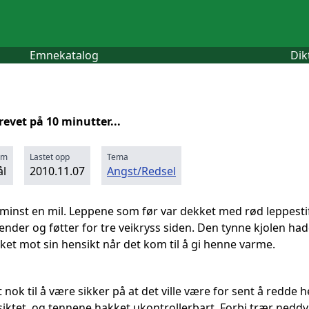
Emnekatalog
Dik
revet på 10 minutter...
rm
Lastet opp
Tema
l
2010.11.07
Angst/Redsel
minst en mil. Leppene som før var dekket med rød leppestif
hender og føtter for tre veikryss siden. Den tynne kjolen ha
irket mot sin hensikt når det kom til å gi henne varme.
nok til å være sikker på at det ville være for sent å redde
siktet, og tennene hakket ukontrollerbart. Forbi trær neddy