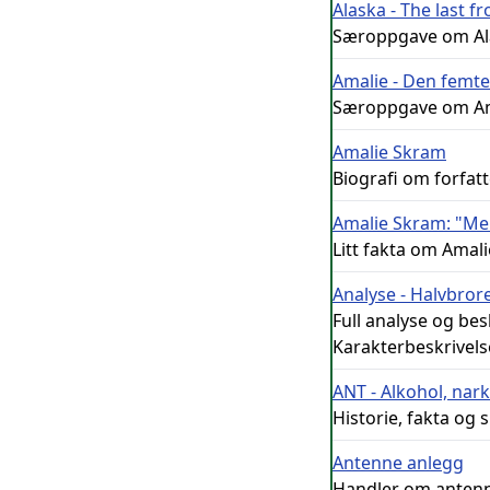
Alaska - The last fr
Særoppgave om Alas
Amalie - Den femte
Særoppgave om Ama
Amalie Skram
Biografi om forfat
Amalie Skram: "M
Litt fakta om Ama
Analyse - Halvbror
Full analyse og be
Karakterbeskrivels
ANT - Alkohol, nar
Historie, fakta og
Antenne anlegg
Handler om antenne