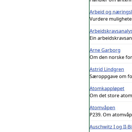
Arbeid og næringsli
Vurdere muligheter
Arbeidskravsanalyse
Ein arbeidskravsanal
Arne Garborg
Om den norske forf
Astrid Lindgren
Særoppgave om for
Atomkappløpet
Om det store atom
Atomvåpen
P239. Om atomvåpen
Auschwitz I og II-B