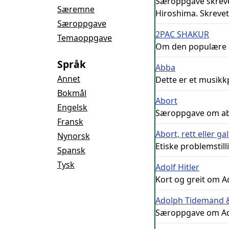
Særoppgave skreve
Særemne
Hiroshima. Skrevet 
Særoppgave
2PAC SHAKUR
Temaoppgave
Om den populære p
Språk
Abba
Annet
Dette er et musikk
Bokmål
Abort
Engelsk
Særoppgave om abor
Fransk
Abort, rett eller gal
Nynorsk
Etiske problemstilli
Spansk
Tysk
Adolf Hitler
Kort og greit om Ad
Adolph Tidemand &
Særoppgave om Adol