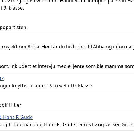
t av meg og en venninne. Handler om kampen på Pearl H
i 9. klasse.
opartisten.
prosjekt om Abba. Her får du historien til Abba og infor
t, inkludert et intervju med ei jente som ble mamma som 
t?
nger knyttet til abort. Skrevet i 10. klasse.
olf Hitler
 Hans F. Gude
ph Tidemand og Hans Fr. Gude. Deres liv og verker. Gir en 