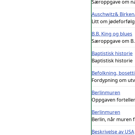
Særoppgave om nazi
Auschwitz& Birke
Litt om jødeforfølg
B.B. King og blues
Særoppgave om B.B. 
Baptistisk historie
Baptistisk historie
Befolkning, bosett
Fordypning om utvik
Berlinmuren
Oppgaven forteller
Berlinmuren
Berlin, når muren 
Beskrivelse av USA