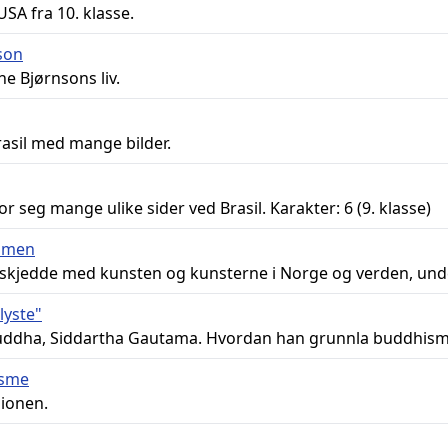
A fra 10. klasse.
son
e Bjørnsons liv.
sil med mange bilder.
 seg mange ulike sider ved Brasil. Karakter: 6 (9. klasse)
ismen
 skjedde med kunsten og kunsterne i Norge og verden, und
lyste"
 Buddha, Siddartha Gautama. Hvordan han grunnla buddhismen
isme
ionen.