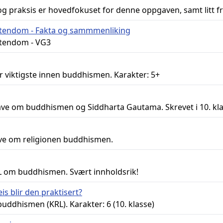
og praksis er hovedfokuset for denne oppgaven, samt litt f
tendom - Fakta og sammmenliking
stendom - VG3
er viktigste innen buddhismen. Karakter: 5+
e om buddhismen og Siddharta Gautama. Skrevet i 10. kla
ve om religionen buddhismen.
RL om buddhismen. Svært innholdsrik!
s blir den praktisert?
ddhismen (KRL). Karakter: 6 (10. klasse)