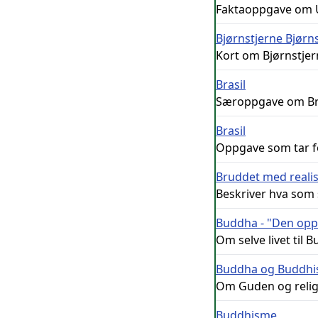
Faktaoppgave om US
Bjørnstjerne Bjørn
Kort om Bjørnstjern
Brasil
Særoppgave om Bra
Brasil
Oppgave som tar for
Bruddet med real
Beskriver hva som
Buddha - "Den opp
Om selve livet til
Buddha og Buddh
Om Guden og relig
Buddhisme