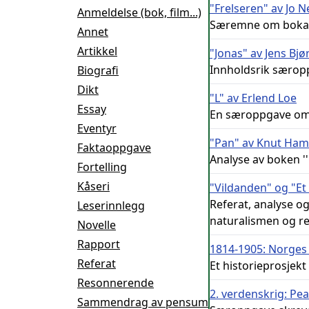
"Frelseren" av Jo 
Anmeldelse (bok, film...)
Særemne om boka F
Annet
Artikkel
"Jonas" av Jens Bj
Innholdsrik særopp
Biografi
Dikt
"L" av Erlend Loe
Essay
En særoppgave om 
Eventyr
"Pan" av Knut Ha
Faktaoppgave
Analyse av boken '
Fortelling
Kåseri
"Vildanden" og "Et
Referat, analyse 
Leserinnlegg
naturalismen og r
Novelle
Rapport
1814-1905: Norges ve
Referat
Et historieprosjekt 
Resonnerende
2. verdenskrig: Pe
Sammendrag av pensum