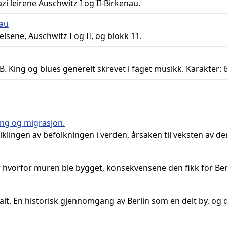
 leirene Auschwitz I og II-Birkenau.
nau
elsene, Auschwitz I og II, og blokk 11.
King og blues generelt skrevet i faget musikk. Karakter: 6 
ing og migrasjon.
lingen av befolkningen i verden, årsaken til veksten av den
 hvorfor muren ble bygget, konsekvensene den fikk for Berli
falt. En historisk gjennomgang av Berlin som en delt by, o