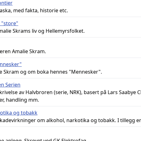
ontier
ka, med fakta, historie etc.
 "store"
lie Skrams liv og Hellemyrsfolket.
teren Amalie Skram.
ennesker"
lie Skram og om boka hennes "Mennesker".
en Serien
skrivelse av Halvbroren (serie, NRK), basert på Lars Saaby
er, handling mm.
kotika og tobakk
 skadevirkninger om alkohol, narkotika og tobakk. I tillegg 
 anlegg. Skrevet ved GK Elektrofag.