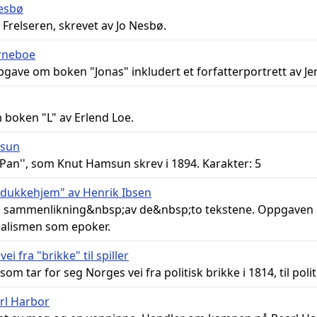
Nesbø
relseren, skrevet av Jo Nesbø.
ørneboe
gave om boken "Jonas" inkludert et forfatterportrett av Jen
boken "L" av Erlend Loe.
msun
'Pan'', som Knut Hamsun skrev i 1894. Karakter: 5
 dukkehjem" av Henrik Ibsen
og sammenlikning&nbsp;av de&nbsp;to tekstene. Oppgaven
ealismen som epoker.
i fra "brikke" til spiller
som tar for seg Norges vei fra politisk brikke i 1814, til polit
arl Harbor