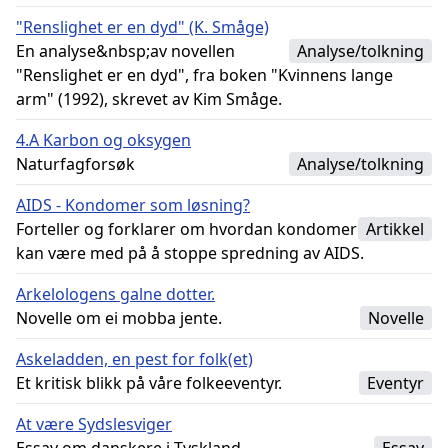
"Renslighet er en dyd" (K. Småge)
En analyse&nbsp;av novellen
Analyse/tolkning
"Renslighet er en dyd", fra boken "Kvinnens lange
arm" (1992), skrevet av Kim Småge.
4.A Karbon og oksygen
Naturfagforsøk
Analyse/tolkning
AIDS - Kondomer som løsning?
Forteller og forklarer om hvordan kondomer
Artikkel
kan være med på å stoppe spredning av AIDS.
Arkelologens galne dotter.
Novelle om ei mobba jente.
Novelle
Askeladden, en pest for folk(et)
Et kritisk blikk på våre folkeeventyr.
Eventyr
At være Sydslesviger