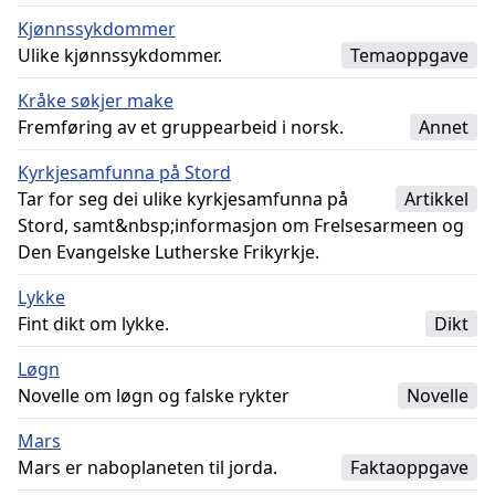
Kjønnssykdommer
Ulike kjønnssykdommer.
Temaoppgave
Kråke søkjer make
Fremføring av et gruppearbeid i norsk.
Annet
Kyrkjesamfunna på Stord
Tar for seg dei ulike kyrkjesamfunna på
Artikkel
Stord, samt&nbsp;informasjon om Frelsesarmeen og
Den Evangelske Lutherske Frikyrkje.
Lykke
Fint dikt om lykke.
Dikt
Løgn
Novelle om løgn og falske rykter
Novelle
Mars
Mars er naboplaneten til jorda.
Faktaoppgave