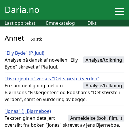
Daria.no
Last opp tekst
Emnekatalog
Dikt
Annet
60 stk
"Elly Byde" (P. Juul)
Analyse på dansk af novellen "Elly
Analyse/tolkning
Byde" skrevet af Pia Juul.
"Fiskerjenten" versus "Det største i verden"
En sammenligning mellom
Analyse/tolkning
Bjørnsons "Fiskerjenten" og Robshams "Det største i
verden", samt en vurdering av begge.
"Jonas" (J. Bjørneboe)
Teksten gir en detaljert
Anmeldelse (bok, film...)
oversikt fra boken "Jonas" skrevet av Jens Bjørneboe.