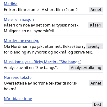
Matilda
En kort filmresume - A short film résumé
Annet
Me er ein nasjon
Kåseri om noe av det som er typisk norsk.
Kåseri
Muligens en del nynorskfeil.
Mordyrene eventyr.
Ola Nordmann på jakt etter nett (lekse) Sorry
Eventyr
for blanding av nynorsk og bokmål og skrive feil;)
Musikkanalyse - Ricky Martin - ”She bangs”
Analyse av hit'en "She bangs".
Analyse/tolkning
Norrøne tekster
Oversettelse av norrøne tekster til norsk
Annet
bokmål.
Når tida er inne
Dikt