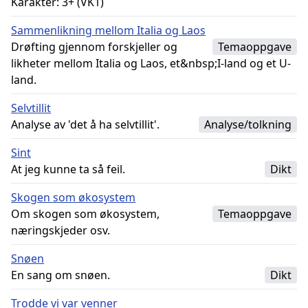
Karakter: 3+ (VK1)
Sammenlikning mellom Italia og Laos
Drøfting gjennom forskjeller og
Temaoppgave
likheter mellom Italia og Laos, et&nbsp;I-land og et U-
land.
Selvtillit
Analyse av 'det å ha selvtillit'.
Analyse/tolkning
Sint
At jeg kunne ta så feil.
Dikt
Skogen som økosystem
Om skogen som økosystem,
Temaoppgave
næringskjeder osv.
Snøen
En sang om snøen.
Dikt
Trodde vi var venner