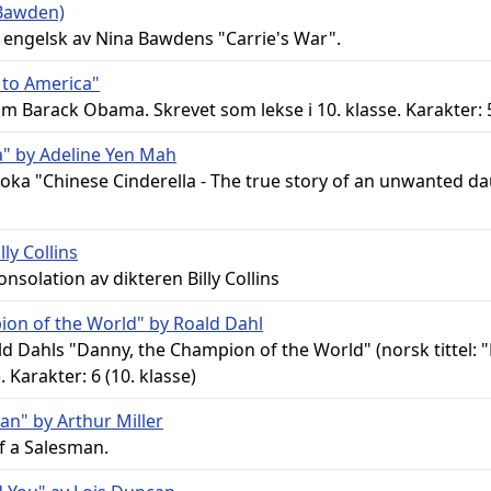
 Bawden)
engelsk av Nina Bawdens "Carrie's War".
to America"
om Barack Obama. Skrevet som lekse i 10. klasse. Karakter: 
a" by Adeline Yen Mah
oka "Chinese Cinderella - The true story of an unwanted da
ly Collins
onsolation av dikteren Billy Collins
on of the World" by Roald Dahl
d Dahls "Danny, the Champion of the World" (norsk tittel:
 Karakter: 6 (10. klasse)
an" by Arthur Miller
f a Salesman.