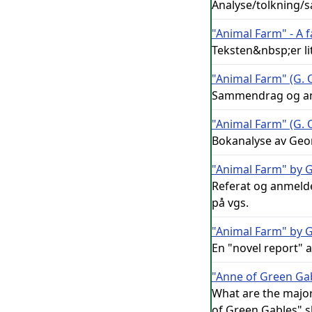
Analyse/tolkning/
"Animal Farm" - A 
Teksten&nbsp;er li
"Animal Farm" (G. 
Sammendrag og ana
"Animal Farm" (G. 
Bokanalyse av Geo
"Animal Farm" by 
Referat og anmelde
på vgs.
"Animal Farm" by 
En "novel report" a
"Anne of Green G
What are the majo
of Green Gables" s