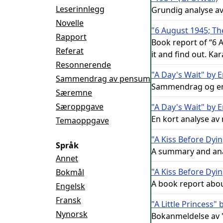
Leserinnlegg
Grundig analyse av
Novelle
"6 August 1945; Th
Rapport
Book report of “6
Referat
it and find out. Kar
Resonnerende
"A Day's Wait" by
Sammendrag av pensum
Sammendrag og en 
Særemne
Særoppgave
"A Day's Wait" by
En kort analyse av 
Temaoppgave
"A Kiss Before Dying
Språk
A summary and analy
Annet
"A Kiss Before Dyin
Bokmål
A book report abou
Engelsk
Fransk
"A Little Princess
Nynorsk
Bokanmeldelse av "