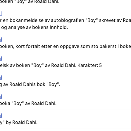
boken "Boy" av Roald Dahl.
l
 en bokanmeldelse av autobiografien "Boy" skrevet av Roa
og analyse av bokens innhold.
l
oken, kort fortalt etter en oppgave som sto bakerst i boke
l
lsk av boken "Boy" av Roald Dahl. Karakter: 5
l
 av Roald Dahls bok "Boy".
l
boka "Boy" av Roald Dahl.
l
y" by Roald Dahl.