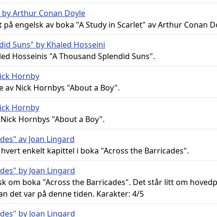
t" by Arthur Conan Doyle
 på engelsk av boka "A Study in Scarlet" av Arthur Conan D
did Suns" by Khaled Hosseini
ed Hosseinis "A Thousand Splendid Suns".
Nick Hornby
 av Nick Hornbys "About a Boy".
Nick Hornby
 Nick Hornbys "About a Boy".
ades" av Joan Lingard
ert enkelt kapittel i boka "Across the Barricades".
ades" by Joan Lingard
lsk om boka "Across the Barricades". Det står litt om hove
an det var på denne tiden. Karakter: 4/5
ades" by Joan Lingard