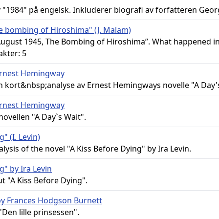
 "1984" på engelsk. Inkluderer biografi av forfatteren Geor
e bombing of Hiroshima" (J. Malam)
 August 1945, The Bombing of Hiroshima”. What happened i
akter: 5
 Ernest Hemingway
kort&nbsp;analyse av Ernest Hemingways novelle "A Day's
 Ernest Hemingway
novellen "A Day`s Wait".
" (I. Levin)
sis of the novel "A Kiss Before Dying" by Ira Levin.
g" by Ira Levin
t "A Kiss Before Dying".
" by Frances Hodgson Burnett
Den lille prinsessen".