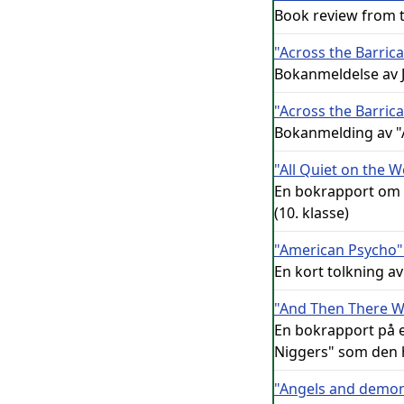
Book review from t
"Across the Barric
Bokanmeldelse av J
"Across the Barric
Bokanmelding av "A
"All Quiet on the 
En bokrapport om "
(10. klasse)
"American Psycho" 
En kort tolkning a
"And Then There Wh
En bokrapport på e
Niggers" som den h
"Angels and demo