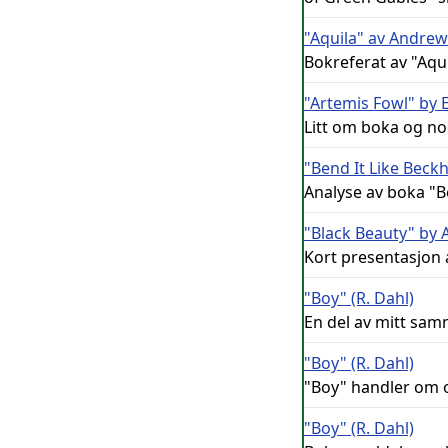
"Aquila" av Andrew
Bokreferat av "Aqu
"Artemis Fowl" by 
Litt om boka og no
"Bend It Like Bec
Analyse av boka "Be
"Black Beauty" by 
Kort presentasjon 
"Boy" (R. Dahl)
En del av mitt sam
"Boy" (R. Dahl)
"Boy" handler om op
"Boy" (R. Dahl)