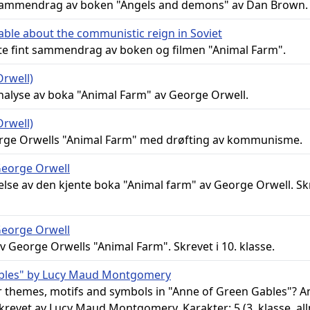
sammendrag av boken "Angels and demons" av Dan Brown.
fable about the communistic reign in Soviet
te fint sammendrag av boken og filmen "Animal Farm".
Orwell)
lyse av boka "Animal Farm" av George Orwell.
Orwell)
rge Orwells "Animal Farm" med drøfting av kommunisme.
George Orwell
lse av den kjente boka "Animal farm" av George Orwell. Skr
George Orwell
v George Orwells "Animal Farm". Skrevet i 10. klasse.
ables" by Lucy Maud Montgomery
r themes, motifs and symbols in "Anne of Green Gables"? 
krevet av Lucy Maud Montgomery. Karakter: 5 (3. klasse, a