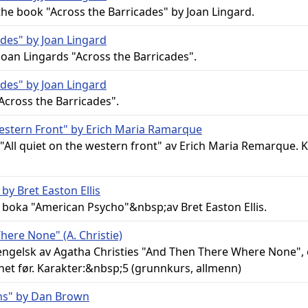
he book "Across the Barricades" by Joan Lingard.
ades" by Joan Lingard
oan Lingards "Across the Barricades".
ades" by Joan Lingard
cross the Barricades".
Western Front" by Erich Maria Ramarque
All quiet on the western front" av Erich Maria Remarque. 
by Bret Easton Ellis
v boka "American Psycho"&nbsp;av Bret Easton Ellis.
ere None" (A. Christie)
ngelsk av Agatha Christies "And Then There Where None", el
et før. Karakter:&nbsp;5 (grunnkurs, allmenn)
ns" by Dan Brown