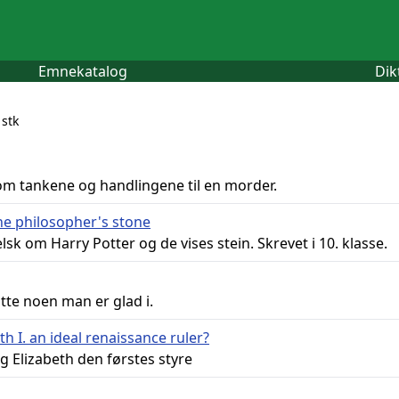
Emnekatalog
Dik
 stk
om tankene og handlingene til en morder.
he philosopher's stone
k om Harry Potter og de vises stein. Skrevet i 10. klasse.
øtte noen man er glad i.
h I. an ideal renaissance ruler?
g Elizabeth den førstes styre