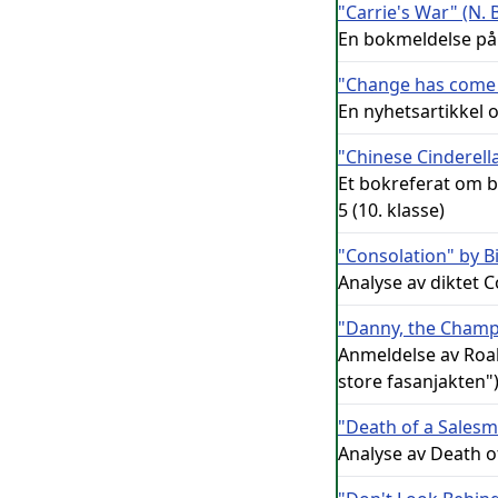
"Carrie's War" (N.
En bokmeldelse på 
"Change has come 
En nyhetsartikkel 
"Chinese Cinderell
Et bokreferat om b
5 (10. klasse)
"Consolation" by Bil
Analyse av diktet C
"Danny, the Champi
Anmeldelse av Roal
store fasanjakten").
"Death of a Salesm
Analyse av Death o