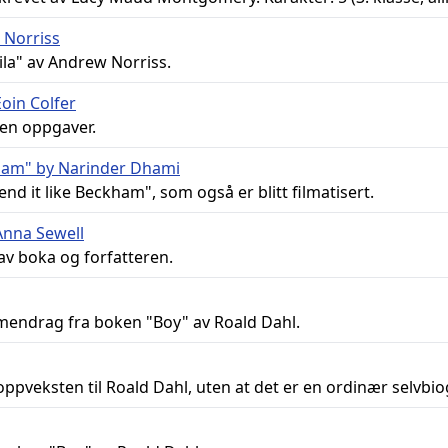
 Norriss
ila" av Andrew Norriss.
Eoin Colfer
en oppgaver.
kham" by Narinder Dhami
nd it like Beckham", som også er blitt filmatisert.
Anna Sewell
av boka og forfatteren.
mendrag fra boken "Boy" av Roald Dahl.
pveksten til Roald Dahl, uten at det er en ordinær selvbiog