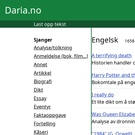
Daria.no
Last opp tekst
Engelsk
Sjanger
1658
Analyse/tolkning
A terrifying death
Anmeldelse (bok, film...)
Historien handler 
Annet
Artikkel
Harry Potter and t
Biografi
Bokomtale på engels
Dikt
I really do
Essay
Et lite dikt om å st
Eventyr
Was Queen Elizabet
Faktaoppgave
Analyse av dronnin
Fortelling
Kåseri
"1984" (G. Orwell)