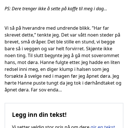
PS: Dere trenger ikke å sette på kaffe til meg i dag…
Vi så på hverandre med undrende blikk. ”Har far
skrevet dette,” tenkte jeg. Det var vått noen steder på
brevet, små dråper. Det ble stille en stund, vi begge
bare så i veggen og var helt forvirret. Skjønte ikke
noen ting. Til slutt begynte jeg å gå mot soverommet
hans, mot døra. Hanne fulgte etter. Jeg hadde en liten
redsel inni meg, en diger klump i halsen som jeg
forsøkte å svelge ned i magen før jeg åpnet døra. Jeg
hørte Hanne puste tungt da jeg tok i dørhåndtaket og
åpnet døra. Far sov enda…
Legg inn din tekst!
Vi setter veldig stor pris på om dere
gir en tekst