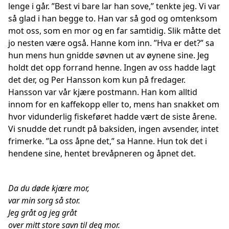
lenge i går. ”Best vi bare lar han sove,” tenkte jeg. Vi var
så glad i han begge to. Han var så god og omtenksom
mot oss, som en mor og en far samtidig. Slik måtte det
jo nesten være også. Hanne kom inn. ”Hva er det?” sa
hun mens hun gnidde søvnen ut av øynene sine. Jeg
holdt det opp forrand henne. Ingen av oss hadde lagt
det der, og Per Hansson kom kun på fredager.
Hansson var vår kjære postmann. Han kom alltid
innom for en kaffekopp eller to, mens han snakket om
hvor vidunderlig fiskeføret hadde vært de siste årene.
Vi snudde det rundt på baksiden, ingen avsender, intet
frimerke. ”La oss åpne det,” sa Hanne. Hun tok det i
hendene sine, hentet brevåpneren og åpnet det.
Da du døde kjære mor,
var min sorg så stor.
Jeg gråt og jeg gråt
over mitt store savn til deg mor.