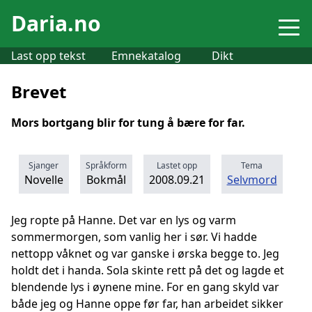
Daria.no
Last opp tekst
Emnekatalog
Dikt
Brevet
Mors bortgang blir for tung å bære for far.
Sjanger
Språkform
Lastet opp
Tema
Novelle
Bokmål
2008.09.21
Selvmord
Jeg ropte på Hanne. Det var en lys og varm
sommermorgen, som vanlig her i sør. Vi hadde
nettopp våknet og var ganske i ørska begge to. Jeg
holdt det i handa. Sola skinte rett på det og lagde et
blendende lys i øynene mine. For en gang skyld var
både jeg og Hanne oppe før far, han arbeidet sikker