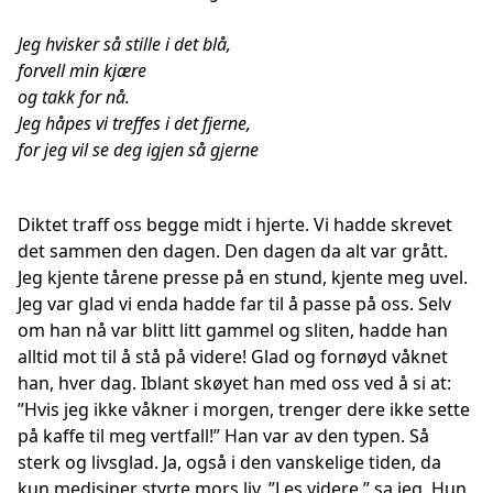
Jeg hvisker så stille i det blå,
forvell min kjære
og takk for nå.
Jeg håpes vi treffes i det fjerne,
for jeg vil se deg igjen så gjerne
Diktet traff oss begge midt i hjerte. Vi hadde skrevet
det sammen den dagen. Den dagen da alt var grått.
Jeg kjente tårene presse på en stund, kjente meg uvel.
Jeg var glad vi enda hadde far til å passe på oss. Selv
om han nå var blitt litt gammel og sliten, hadde han
alltid mot til å stå på videre! Glad og fornøyd våknet
han, hver dag. Iblant skøyet han med oss ved å si at:
”Hvis jeg ikke våkner i morgen, trenger dere ikke sette
på kaffe til meg vertfall!” Han var av den typen. Så
sterk og livsglad. Ja, også i den vanskelige tiden, da
kun medisiner styrte mors liv. ”Les videre,” sa jeg. Hun