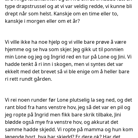
type drapstrussel og at vi var veldig redde, vi kunne bli
drept når som helst. Kanskje om en time eller to,
kanskje i morgen eller om et år?
Vi ville ikke ha noe hjelp og vi ville bare prøve å være
hjemme og se hva som skjer. Jeg gikk ut til ponnien
min Lone og jeg og Ingrid red en tur på Lone og Jini. Vi
hadde tenkt å ri inn i skogen, men vi syntes det var
ekkelt med det brevet så vi ble enige om å heller bare
ri rett rundt gården.
Vi rei noen runder før Lone plutselig la seg ned, og det
rant blod fra hans venstre hov, jeg så det var en pil og
jeg ropte på Ingrid men fikk bare skrik tilbake, Jini
blødde også mye fra venstre hov, og akkurat det
samme hadde skjedd. Vi ropte på mamma og hun kom
løpende bort, hva har skjedd? Er dere ok? Har det