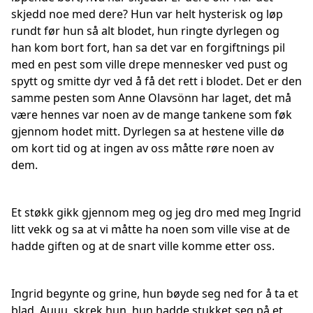
skjedd noe med dere? Hun var helt hysterisk og løp
rundt før hun så alt blodet, hun ringte dyrlegen og
han kom bort fort, han sa det var en forgiftnings pil
med en pest som ville drepe mennesker ved pust og
spytt og smitte dyr ved å få det rett i blodet. Det er den
samme pesten som Anne Olavsönn har laget, det må
være hennes var noen av de mange tankene som føk
gjennom hodet mitt. Dyrlegen sa at hestene ville dø
om kort tid og at ingen av oss måtte røre noen av
dem.
Et støkk gikk gjennom meg og jeg dro med meg Ingrid
litt vekk og sa at vi måtte ha noen som ville vise at de
hadde giften og at de snart ville komme etter oss.
Ingrid begynte og grine, hun bøyde seg ned for å ta et
blad, Auuu, skrek hun, hun hadde stukket seg på et