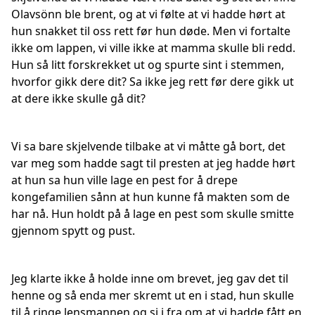
Olavsönn ble brent, og at vi følte at vi hadde hørt at
hun snakket til oss rett før hun døde. Men vi fortalte
ikke om lappen, vi ville ikke at mamma skulle bli redd.
Hun så litt forskrekket ut og spurte sint i stemmen,
hvorfor gikk dere dit? Sa ikke jeg rett før dere gikk ut
at dere ikke skulle gå dit?
Vi sa bare skjelvende tilbake at vi måtte gå bort, det
var meg som hadde sagt til presten at jeg hadde hørt
at hun sa hun ville lage en pest for å drepe
kongefamilien sånn at hun kunne få makten som de
har nå. Hun holdt på å lage en pest som skulle smitte
gjennom spytt og pust.
Jeg klarte ikke å holde inne om brevet, jeg gav det til
henne og så enda mer skremt ut en i stad, hun skulle
til å ringe lensmannen og si i fra om at vi hadde fått en