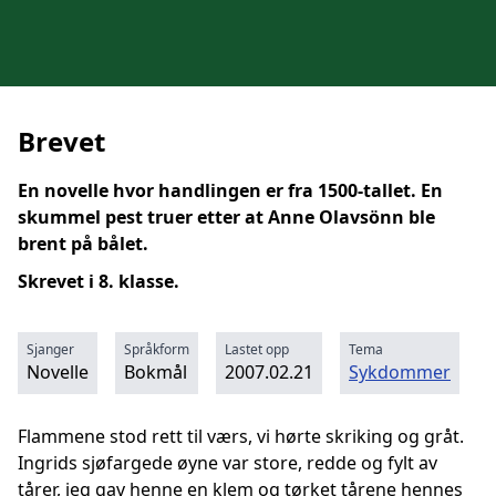
Brevet
En novelle hvor handlingen er fra 1500-tallet. En
skummel pest truer etter at Anne Olavsönn ble
brent på bålet.
Skrevet i 8. klasse.
Sjanger
Språkform
Lastet opp
Tema
Novelle
Bokmål
2007.02.21
Sykdommer
Flammene stod rett til værs, vi hørte skriking og gråt.
Ingrids sjøfargede øyne var store, redde og fylt av
tårer, jeg gav henne en klem og tørket tårene hennes