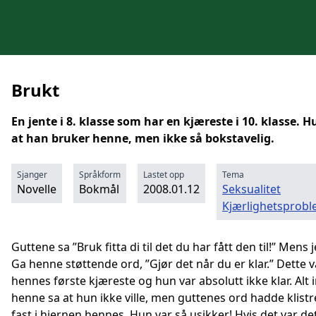
Brukt
En jente i 8. klasse som har en kjæreste i 10. klasse. H
at han bruker henne, men ikke så bokstavelig.
Sjanger
Språkform
Lastet opp
Tema
Novelle
Bokmål
2008.01.12
Seksualitet
Kjærlighetsprob
Guttene sa ”Bruk fitta di til det du har fått den til!” Mens
Ga henne støttende ord, ”Gjør det når du er klar.” Dette v
hennes første kjæreste og hun var absolutt ikke klar. Alt 
henne sa at hun ikke ville, men guttenes ord hadde klistr
fast i hjernen hennes. Hun var så usikker! Hvis det var d