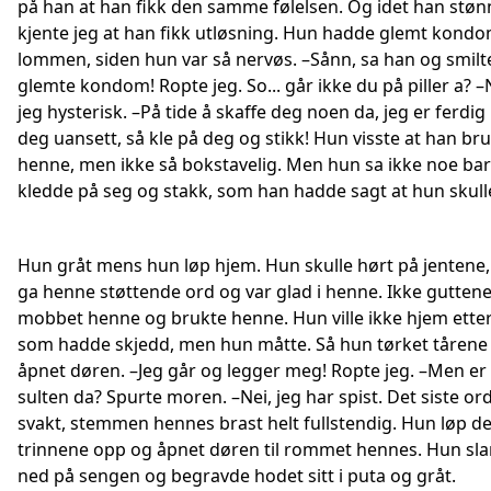
på han at han fikk den samme følelsen. Og idet han støn
kjente jeg at han fikk utløsning. Hun hadde glemt kondo
lommen, siden hun var så nervøs. –Sånn, sa han og smilte
glemte kondom! Ropte jeg. So... går ikke du på piller a? –
jeg hysterisk. –På tide å skaffe deg noen da, jeg er ferdi
deg uansett, så kle på deg og stikk! Hun visste at han br
henne, men ikke så bokstavelig. Men hun sa ikke noe ba
kledde på seg og stakk, som han hadde sagt at hun skull
Hun gråt mens hun løp hjem. Hun skulle hørt på jentene
ga henne støttende ord og var glad i henne. Ikke gutten
mobbet henne og brukte henne. Hun ville ikke hjem etter 
som hadde skjedd, men hun måtte. Så hun tørket tårene
åpnet døren. –Jeg går og legger meg! Ropte jeg. –Men er
sulten da? Spurte moren. –Nei, jeg har spist. Det siste or
svakt, stemmen hennes brast helt fullstendig. Hun løp de
trinnene opp og åpnet døren til rommet hennes. Hun sl
ned på sengen og begravde hodet sitt i puta og gråt.