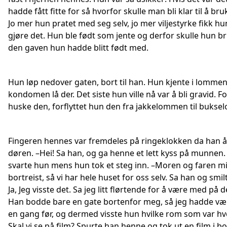
hadde fått fitte for så hvorfor skulle man bli klar til å br
Jo mer hun pratet med seg selv, jo mer viljestyrke fikk hun
gjøre det. Hun ble født som jente og derfor skulle hun b
den gaven hun hadde blitt født med.
Hun løp nedover gaten, bort til han. Hun kjente i lommen
kondomen lå der. Det siste hun ville nå var å bli gravid. Fo
huske den, forflyttet hun den fra jakkelommen til buks
Fingeren hennes var fremdeles på ringeklokken da han 
døren. –Hei! Sa han, og ga henne et lett kyss på munnen.
svarte hun mens hun tok et steg inn. –Moren og faren mi
bortreist, så vi har hele huset for oss selv. Sa han og smilt
Ja, Jeg visste det. Sa jeg litt flørtende for å være med på d
Han bodde bare en gate bortenfor meg, så jeg hadde væ
en gang før, og dermed visste hun hvilke rom som var hvo
Skal vi se på film? Spurte han henne og tok ut en film i b