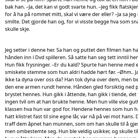
bak han. –Ja, det kan vi godt svarte hun. –Jeg fikk flatskjer
for å ha på rommet mitt, skal vi være der eller? –Ja sa jeg
smilte. Det gjorde han og, for vi visste begge hva som sn
skulle skje.
Jeg setter i denne her. Sa han og puttet den filmen han h
hånden inn i Dvd spilleren. Så satte han seg tett inntil he
Hun fikk frysninger. –Er du kald? Spurte han henne med 
smiskete stemme som hun aldri hadde hørt før. –Øhm.. Ja
ikke ta dyna over oss da? Han tok dyna over dem, men b
den ene armen rundt henne. Hånden gled forsiktig ned 
brystet hennes. Hun gikk i åttende, han gikk i tiende, det
ingen tvil om at han brukte henne. Men hun ville vise gut
klassen hva hun var god for. Hendene hennes som hun 
hatt klistret fast til sine egne lår, var nå på vei mot hans.
traff dem åpnet han munnen, som om han skulle til å gje
men ombestemte seg. Hun ble veldig usikker, og skulle til 