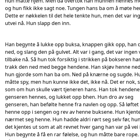
hun måtte hjem. Men da overtok han munnen hennes me
og hun fikk ikke sagt noe. Tungen hans ba om å møte he
Dette er nøkkelen til det hele tenkte hun, men det var in
utvei nå. Hun slapp den inn.
Han begynte å lukke opp buksa, knappen gikk opp, han 
ned, og slang den på gulvet. Alt var i gang, det var ingen 
tilbake nå. Så hun tok forsiktig i strikken på bokseren ha
trakk den ned med begge hendene. Han skjøv henne ned
hun gjorde som han ba om. Ned på knærne og sugde. H
måtte spy, men hun kunne ikke det, ikke nå. Det er nok, 
som om hun skulle vært tjeneren hans. Han tok henden
genseren hennes, og lukket opp bhen. Hun dro av seg
genseren, han befølte henne fra navlen og opp. Så løftet
henne opp i sengen og rev av henne buksene. Hun kjente
nærmet seg henne. Hun hadde aldri rørt seg selv før, hu
det kjentes ut som at alt revnet hver gang han var på vei 
Hun begynte å få en rar følelse, og hun måtte bare rope.