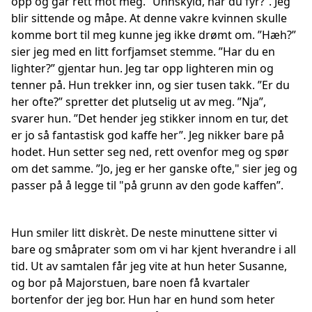
opp og går rett mot meg. ”Unnskyld, har du fyr?”. Jeg
blir sittende og måpe. At denne vakre kvinnen skulle
komme bort til meg kunne jeg ikke drømt om. ”Hæh?”
sier jeg med en litt forfjamset stemme. ”Har du en
lighter?” gjentar hun. Jeg tar opp lighteren min og
tenner på. Hun trekker inn, og sier tusen takk. ”Er du
her ofte?” spretter det plutselig ut av meg. ”Nja”,
svarer hun. ”Det hender jeg stikker innom en tur, det
er jo så fantastisk god kaffe her”. Jeg nikker bare på
hodet. Hun setter seg ned, rett ovenfor meg og spør
om det samme. ”Jo, jeg er her ganske ofte," sier jeg og
passer på å legge til "på grunn av den gode kaffen”.
Hun smiler litt diskrèt. De neste minuttene sitter vi
bare og småprater som om vi har kjent hverandre i all
tid. Ut av samtalen får jeg vite at hun heter Susanne,
og bor på Majorstuen, bare noen få kvartaler
bortenfor der jeg bor. Hun har en hund som heter