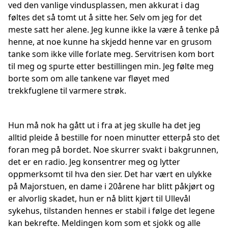
ved den vanlige vindusplassen, men akkurat i dag
føltes det så tomt ut å sitte her. Selv om jeg for det
meste satt her alene. Jeg kunne ikke la være å tenke på
henne, at noe kunne ha skjedd henne var en grusom
tanke som ikke ville forlate meg. Servitrisen kom bort
til meg og spurte etter bestillingen min. Jeg følte meg
borte som om alle tankene var fløyet med
trekkfuglene til varmere strøk.
Hun må nok ha gått ut i fra at jeg skulle ha det jeg
alltid pleide å bestille for noen minutter etterpå sto det
foran meg på bordet. Noe skurrer svakt i bakgrunnen,
det er en radio. Jeg konsentrer meg og lytter
oppmerksomt til hva den sier. Det har vært en ulykke
på Majorstuen, en dame i 20årene har blitt påkjørt og
er alvorlig skadet, hun er nå blitt kjørt til Ullevål
sykehus, tilstanden hennes er stabil i følge det legene
kan bekrefte. Meldingen kom som et sjokk og alle