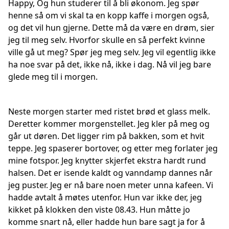
Happy, Og hun studerer til å bli økonom. Jeg spør
henne så om vi skal ta en kopp kaffe i morgen også,
og det vil hun gjerne. Dette må da være en drøm, sier
jeg til meg selv. Hvorfor skulle en så perfekt kvinne
ville gå ut meg? Spør jeg meg selv. Jeg vil egentlig ikke
ha noe svar på det, ikke nå, ikke i dag. Nå vil jeg bare
glede meg til i morgen.
Neste morgen starter med ristet brød et glass melk.
Deretter kommer morgenstellet. Jeg kler på meg og
går ut døren. Det ligger rim på bakken, som et hvit
teppe. Jeg spaserer bortover, og etter meg forlater jeg
mine fotspor. Jeg knytter skjerfet ekstra hardt rund
halsen. Det er isende kaldt og vanndamp dannes når
jeg puster. Jeg er nå bare noen meter unna kafeen. Vi
hadde avtalt å møtes utenfor. Hun var ikke der, jeg
kikket på klokken den viste 08.43. Hun måtte jo
komme snart nå, eller hadde hun bare sagt ja for å