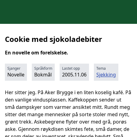
Cookie med sjokoladebiter
En novelle om forelskelse.
Sjanger
Språkform
Lastet opp
Tema
Novelle
Bokmål
2005.11.06
Sjekking
Her sitter jeg. På Aker Brygge i en liten koselig kafé. På
den vanlige vindusplassen. Kaffekoppen sender ut
små dampskyer som varmer ansiktet mitt. Rundt meg
sitter det mange mennesker på sorte stoler med nytt,
grønt trekk. Askebegrene flyter over med grå, porøs
aske. Gjennom røykdisen skimtes fete, små damer, de
er som deler av inventaret, skravlende høylytt. Små,