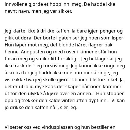
innvollene gjorde et hopp inni meg. De hadde ikke
nevnt navn, men jeg var sikker.
Jeg klarte ikke å drikke kaffen, la bare igjen penger og
gikk ut døra. Der borte i gaten ser jeg noen som løper.
Hun løper mot meg, det blonde håret flagrer bak
henne. Andpusten og med roser i kinnene står hun
foran meg og smiler litt forsiktig. ¨Jeg beklager at jeg
ikke rakk det. Jeg forsov meg. Jeg kunne ikke ringe deg
å si i fra for jeg hadde ikke noe nummer å ringe, jeg
viste ikke hva jeg skulle gjøre. T-banen ble forsinket. Ja,
det er utrolig mye kaos det skaper når noen kommer
ut for den ulykke å kjøre over en annen.¨ Hun stopper
opp og trekker den kalde vinterluften dypt inn. ¨Vi kan
jo drikke den kaffen nå¨, sier jeg.
Vi setter oss ved vindusplassen og hun bestiller en