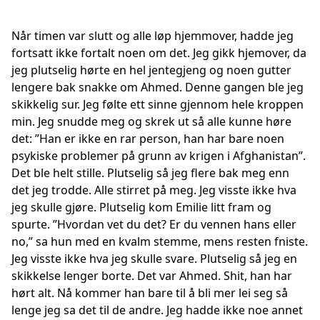
Når timen var slutt og alle løp hjemmover, hadde jeg
fortsatt ikke fortalt noen om det. Jeg gikk hjemover, da
jeg plutselig hørte en hel jentegjeng og noen gutter
lengere bak snakke om Ahmed. Denne gangen ble jeg
skikkelig sur. Jeg følte ett sinne gjennom hele kroppen
min. Jeg snudde meg og skrek ut så alle kunne høre
det: ”Han er ikke en rar person, han har bare noen
psykiske problemer på grunn av krigen i Afghanistan”.
Det ble helt stille. Plutselig så jeg flere bak meg enn
det jeg trodde. Alle stirret på meg. Jeg visste ikke hva
jeg skulle gjøre. Plutselig kom Emilie litt fram og
spurte. ”Hvordan vet du det? Er du vennen hans eller
no,” sa hun med en kvalm stemme, mens resten fniste.
Jeg visste ikke hva jeg skulle svare. Plutselig så jeg en
skikkelse lenger borte. Det var Ahmed. Shit, han har
hørt alt. Nå kommer han bare til å bli mer lei seg så
lenge jeg sa det til de andre. Jeg hadde ikke noe annet