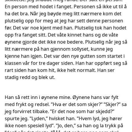
En person med hodet i fanget. Personen så ikke ut til å
ha det bra. Når jeg bøyde meg litt nærmere kom det
plutselig opp for meg at jeg har sett denne personen
før. Det var noe kjent med han. Plutselig tok han hodet
opp fra fanget sitt. Det våte kinnet hans og de våte
øynene gjorde det ikke noe bedere. Plutselig når jeg så
litt nærmere på han gjennom sollyset, kunne jeg
kjenne han igjen. Det var den nye gutten som startet i
klassen vår for tre dager siden. Han har oppført seg så
rart siden han kom hit, ikke helt normalt. Han ser
stadig redd og blek ut.
Han så rett inn i øynene mine. Øynene hans var fylt
med frykt og redsel. ”Hva er det som skjer?” ”Skjer?” sa
jeg forvirret tilbake. ”Er det noe som har skjedd?”
spurte jeg. ”Lyden,” hvisket han. ”Hvem lyd, jeg hører
ikke noen spesiell lyd”. ”Jo, den,” sa han og la trykk på