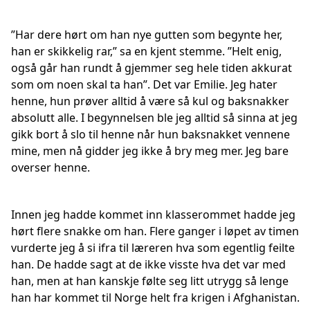
”Har dere hørt om han nye gutten som begynte her,
han er skikkelig rar,” sa en kjent stemme. ”Helt enig,
også går han rundt å gjemmer seg hele tiden akkurat
som om noen skal ta han”. Det var Emilie. Jeg hater
henne, hun prøver alltid å være så kul og baksnakker
absolutt alle. I begynnelsen ble jeg alltid så sinna at jeg
gikk bort å slo til henne når hun baksnakket vennene
mine, men nå gidder jeg ikke å bry meg mer. Jeg bare
overser henne.
Innen jeg hadde kommet inn klasserommet hadde jeg
hørt flere snakke om han. Flere ganger i løpet av timen
vurderte jeg å si ifra til læreren hva som egentlig feilte
han. De hadde sagt at de ikke visste hva det var med
han, men at han kanskje følte seg litt utrygg så lenge
han har kommet til Norge helt fra krigen i Afghanistan.