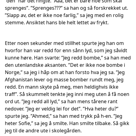
”den” når det ringte. ”Ååå, det er bare noe som skal
sprenges”. ”Sprenges???” sa han og så forskrekket ut.
”Slapp av, det er ikke noe farlig,” sa jeg med en rolig
stemme. Ansiktet hans ble helt lettet av frykt.
Etter noen sekunder med stillhet spurte jeg han om
hvorfor han var redd for enn sånn lyd, som jeg såvidt
kunne høre. Han svarte: ”Jeg redd bombe,” sa han med
den utenlandske aksanten. ”Det er ikke noe bombe i
Norge,” sa jeg i håp om at han forsto hva jeg sa. ”Jeg
Afghanistan lever og masse bomber rundt meg, jeg
redd. En mann skyte på meg, men heldighvis ikke
traff”. Så skummelt tenkte jeg inni meg uten å få noen
ord ut. ”Jeg redd all lyd,” sa han mens tårene rant
nedover. ”Jeg er veldig lei for det”. ”Hva heter du?”
spurte jeg. ”Ahmed,” sa han med trykk på h-en. ”Jeg
heter Sofie,” sa jeg å smilte. Han smilte tilbake. Så gikk
jeg til de andre ute i skolegården.