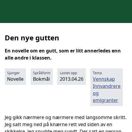
Den nye gutten
En novelle om en gutt, som er litt annerledes enn
alle andre i klassen.
Sjanger
Språkform
Lastet opp
Tema
Novelle
Bokmål
2013.04.26
Vennskap
Innvandrere
og
emigranter
Jeg gikk nærmere og nærmere med langsomme skritt.
Jeg satt meg ned på knærne rett ved siden av en
skikkelse. Jeg snudde meg rundt. Der satt en person.