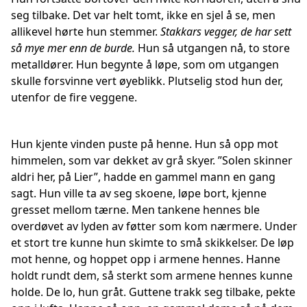
seg tilbake. Det var helt tomt, ikke en sjel å se, men
allikevel hørte hun stemmer.
Stakkars vegger, de har sett
så mye mer enn de burde.
Hun så utgangen nå, to store
metalldører. Hun begynte å løpe, som om utgangen
skulle forsvinne vert øyeblikk. Plutselig stod hun der,
utenfor de fire veggene.
Hun kjente vinden puste på henne. Hun så opp mot
himmelen, som var dekket av grå skyer. ”Solen skinner
aldri her, på Lier”, hadde en gammel mann en gang
sagt. Hun ville ta av seg skoene, løpe bort, kjenne
gresset mellom tærne. Men tankene hennes ble
overdøvet av lyden av føtter som kom nærmere. Under
et stort tre kunne hun skimte to små skikkelser. De løp
mot henne, og hoppet opp i armene hennes. Hanne
holdt rundt dem, så sterkt som armene hennes kunne
holde. De lo, hun gråt. Guttene trakk seg tilbake, pekte