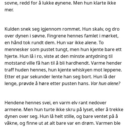
sovne, redd for å lukke øynene. Men hun klarte ikke
mer.
Kulden snek seg igjennom rommet. Hun skalv, og dro
over dynen i søvne. Fingrene hennes famlet i mørket,
en hånd tok rundt dem. Hun var ikke alene. To
mennesker som pustet tungt, men hun kjente bare ett
hjerte. Hun lå i ro, viste at den minste antydning til
motstand ville få han til å bli hardhendt. Varme hender
traff huden hennes, hun kjente whiskyen mot leppene.
Etter et par sekunder lente han seg bort. Hun lå der
lenge, prøvde å høre etter pusten hans.
Var hun alene?
Hendene hennes svei, en varm elv rant nedover
armene. Men hun turte ikke skru på lyset, eller å trekke
dynen over seg. Hun lå helt stille, og bare ventet på å
våkne, og finne ut at alt bare var en drøm. Varmen ble