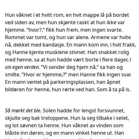
Hun våknet i et hvitt rom, en hvit mappe lå på bordet
ved siden av, men hun skjønte raskt at hun ikke var
hjemme. ”hvor?,” fikk hun frem, men ingen svarte.
Rommet var tomt, og hun var alene. Armene var hvite
nå, dekket med bandasje. En mann kom inn, i hvit frakk,
og Hanne kjente musklene stivnet. Han snakket rolig
med henne, sa at hun hadde vært borte i flere dager,
i
sin egen verden.
”Vi sender deg hjem nå,” sa han og
smilte. ”Hvor er hjemme,?” men Hanne fikk ingen svar.
En mann ventet på parkeringsplassen, han åpnet
bildøren for henne, hun rørte ved han. Som å ta på is.
Så mørkt det ble.
Solen hadde for lengst forsvunnet,
skjulte seg bak tretoppene. Hun la seg tilbake i setet,
og lot søvnen ta henne. Hun våknet av vinden som
blåste inn døren, og en mann vinket henne ut. Han