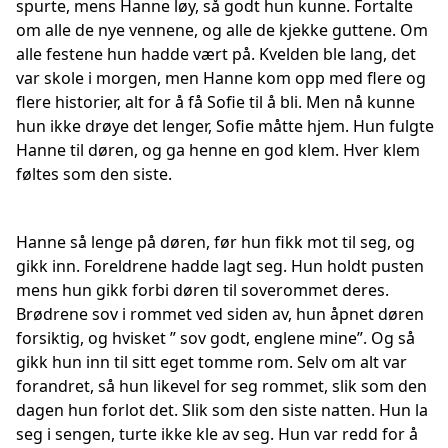
spurte, mens Hanne løy, så godt hun kunne. Fortalte
om alle de nye vennene, og alle de kjekke guttene. Om
alle festene hun hadde vært på. Kvelden ble lang, det
var skole i morgen, men Hanne kom opp med flere og
flere historier, alt for å få Sofie til å bli. Men nå kunne
hun ikke drøye det lenger, Sofie måtte hjem. Hun fulgte
Hanne til døren, og ga henne en god klem. Hver klem
føltes som den siste.
Hanne så lenge på døren, før hun fikk mot til seg, og
gikk inn. Foreldrene hadde lagt seg. Hun holdt pusten
mens hun gikk forbi døren til soverommet deres.
Brødrene sov i rommet ved siden av, hun åpnet døren
forsiktig, og hvisket ” sov godt, englene mine”. Og så
gikk hun inn til sitt eget tomme rom. Selv om alt var
forandret, så hun likevel for seg rommet, slik som den
dagen hun forlot det. Slik som den siste natten. Hun la
seg i sengen, turte ikke kle av seg. Hun var redd for å