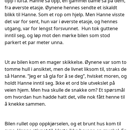
opp i lufta. Hanne så opp, en gammel dame så på dem,
fra øverste etasje. Øynene hennes sendte et iskaldt
blikk til Hanne. Som et rop om hjelp. Men Hanne visste
det var for sent, hun var i øverste etasje, og hennes
utgang, var for lengst forsvunnet. Hun tok guttene
inntil seg, og løp mot den mørke bilen som stod
parkert et par meter unna.
Ut av bilen kom en mager skikkelse. Øynene var som to
tomme hull i ansiktet, men de livnet liksom til, straks de
så Hanne. ”Jeg er så gla for å se deg”, hvisket moren, og
holdt Hanne inntil seg. Ikke et ord ble utvekslet på
veien hjem. Men hva skulle de snakke om? Et spørsmål
om hvordan hun hadde hatt det, ville nok fått henne til
å knekke sammen.
Bilen rullet opp oppkjørselen, og et brunt hus kom til