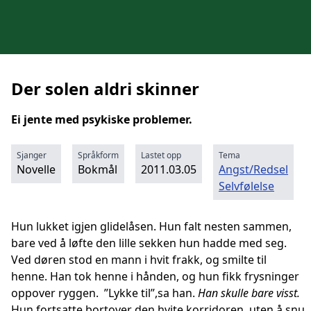
Der solen aldri skinner
Ei jente med psykiske problemer.
Sjanger
Språkform
Lastet opp
Tema
Novelle
Bokmål
2011.03.05
Angst/Redsel
Selvfølelse
Hun lukket igjen glidelåsen. Hun falt nesten sammen,
bare ved å løfte den lille sekken hun hadde med seg.
Ved døren stod en mann i hvit frakk, og smilte til
henne. Han tok henne i hånden, og hun fikk frysninger
oppover ryggen. ”Lykke til”,sa han.
Han skulle bare visst.
Hun fortsatte bortover den hvite korridoren, uten å snu