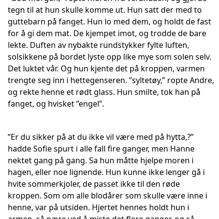
tegn til at hun skulle komme ut. Hun satt der med to
guttebarn på fanget. Hun lo med dem, og holdt de fast
for å gi dem mat. De kjempet imot, og trodde de bare
lekte. Duften av nybakte rundstykker fylte luften,
solsikkene på bordet lyste opp like mye som solen selv.
Det luktet vår. Og hun kjente det på kroppen, varmen
trengte seg inn i hettegenseren. ”syltetøy,” ropte Andre,
og rekte henne et rødt glass. Hun smilte, tok han på
fanget, og hvisket ”engel”.
”Er du sikker på at du ikke vil være med på hytta,?”
hadde Sofie spurt i alle fall fire ganger, men Hanne
nektet gang på gang. Sa hun måtte hjelpe moren i
hagen, eller noe lignende. Hun kunne ikke lenger gå i
hvite sommerkjoler, de passet ikke til den røde
kroppen. Som om alle blodårer som skulle være inne i
henne, var på utsiden. Hjertet hennes holdt hun i