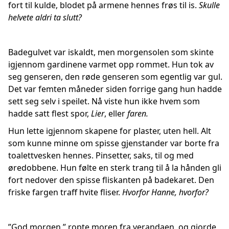
fort til kulde, blodet på armene hennes frøs til is.
Skulle
helvete aldri ta slutt?
Badegulvet var iskaldt, men morgensolen som skinte
igjennom gardinene varmet opp rommet. Hun tok av
seg genseren, den røde genseren som egentlig var gul.
Det var femten måneder siden forrige gang hun hadde
sett seg selv i speilet. Nå viste hun ikke hvem som
hadde satt flest spor,
Lier
, eller
faren.
Hun lette igjennom skapene for plaster, uten hell. Alt
som kunne minne om spisse gjenstander var borte fra
toalettvesken hennes. Pinsetter, saks, til og med
øredobbene. Hun følte en sterk trang til å la hånden gli
fort nedover den spisse fliskanten på badekaret. Den
friske fargen traff hvite fliser.
Hvorfor Hanne, hvorfor?
”God morgen,” ropte moren fra verandaen, og gjorde