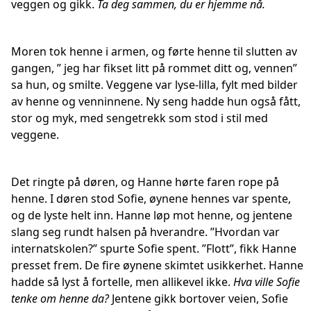
veggen og gikk.
Ta deg sammen, du er hjemme nå.
Moren tok henne i armen, og førte henne til slutten av
gangen, ” jeg har fikset litt på rommet ditt og, vennen”
sa hun, og smilte. Veggene var lyse-lilla, fylt med bilder
av henne og venninnene. Ny seng hadde hun også fått,
stor og myk, med sengetrekk som stod i stil med
veggene.
Det ringte på døren, og Hanne hørte faren rope på
henne. I døren stod Sofie, øynene hennes var spente,
og de lyste helt inn. Hanne løp mot henne, og jentene
slang seg rundt halsen på hverandre. ”Hvordan var
internatskolen?” spurte Sofie spent. ”Flott”, fikk Hanne
presset frem. De fire øynene skimtet usikkerhet. Hanne
hadde så lyst å fortelle, men allikevel ikke.
Hva ville Sofie
tenke om henne da?
Jentene gikk bortover veien, Sofie