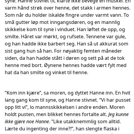
syne. Hanne stivnet til, klarte ikke bevege en muskel. En
varm hånd strøk over henne, det stakk i armen hennes.
Som når du holder iskalde fingre under varmt vann. To
små gutter løp mot inngangsdøren, og en mannlig
skikkelse kom til syne i vinduet. Han løftet de opp, og
smilte. Håret var mørkt, og rufsete. Tennene var gule,
og han hadde ikke barbert seg. Han så ut akkurat som
sist gang hun så han. For nøyaktig femten måneder
siden, da han hadde stått i døren og sett på at de tok
henne med bort. Øynene hennes hadde vært fylt med
hat da han smilte og vinket til henne.
”Kom inn kjære”, sa moren, og dyttet Hanne inn. En hvit
lang gang kom til syne, og Hanne stivnet. ”Vi har pusset
opp litt vi”, lo mannsskikkelsen i andre enden. Moren
holdt pusten, men blikket hennes fortalte alt.
Jeg kunne
ikke gjøre noe Hanne
. ”Like utakknemmlig som alltid.
Lærte du ingenting der inne?!”, han slengte flaska i