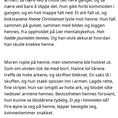
armen, så nære ved å miste det flere ganger, og så
nære ved bare å slippe det. Hun gikk forbi kommoden i
gangen, og en hvit mappe falt ned. Et ark falt ut, og
bokstavene
Hanne Christiansen
lyste mot henne. Hun falt
sammen på gulvet, sammen med bilder, og loggen
hennes, fra oppholdet på Lier mentalsykehus.
Han
hadde journalen hennes.
Og han viste akkurat hvordan
han skulle knekke henne.
Moren ropte på henne, men stemmene ble hvisket ut.
Som om vinden tok de med bort. Hanne lot tårene
treffe de hvite arkene, og skriften bleknet. En saks lå i
skuffen, og hun stakk spissen inn i armen. Lagde rette,
fine striper. Hun var omgitt av hvite ark, og blodet silte
nedover armene hennes. Bevisstheten hennes forsvant,
hun kunne se blodårene tydelig.
Er jeg i himmelen nå?
Fire øyne la seg på henne, lepper bevegde seg,
kvinnestemmer snakket.