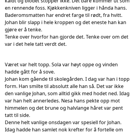
kaldt og blodet stopper ikke. Det bare kommer ut som
en rennende foss. Kjøkkenkniven ligger i hånda hans.
Baderomsmatten har endret farge til rødt, fra hvitt.
Johan blir slapp i hele kroppen og det eneste han kan
gjøre er å tenke.
Tenke over hvorfor han gjorde det. Tenke over om det
var i det hele tatt verdt det.
Været var helt topp. Sola var høyt oppe og vinden
hadde gått for å sove.
Johan kom gående til skolegården. I dag var han i topp
form. Han smilte til absolutt alle han så. Det var ikke
den vanlige Johan, som alltid gikk med hodet ned. Idag
var han helt annerledes. Nesa hans pekte opp mot
himmelen og det brune og halvlange håret var pent
tatt til side.
Denne helt vanlige onsdagen var spesiell for Johan.
Idag hadde han samlet nok krefter for å fortelle om