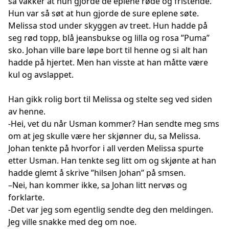
så vakker at hun gjorde de eplene røde og fristende.
Hun var så søt at hun gjorde de sure eplene søte.
Melissa stod under skyggen av treet. Hun hadde på
seg rød topp, blå jeansbukse og lilla og rosa ”Puma”
sko. Johan ville bare løpe bort til henne og si alt han
hadde på hjertet. Men han visste at han måtte være
kul og avslappet.
Han gikk rolig bort til Melissa og stelte seg ved siden
av henne.
-Hei, vet du når Usman kommer? Han sendte meg sms
om at jeg skulle være her skjønner du, sa Melissa.
Johan tenkte på hvorfor i all verden Melissa spurte
etter Usman. Han tenkte seg litt om og skjønte at han
hadde glemt å skrive ”hilsen Johan” på smsen.
–Nei, han kommer ikke, sa Johan litt nervøs og
forklarte.
-Det var jeg som egentlig sendte deg den meldingen.
Jeg ville snakke med deg om noe.