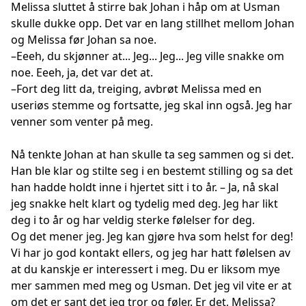
Melissa sluttet å stirre bak Johan i håp om at Usman
skulle dukke opp. Det var en lang stillhet mellom Johan
og Melissa før Johan sa noe.
–Eeeh, du skjønner at... Jeg... Jeg... Jeg ville snakke om
noe. Eeeh, ja, det var det at.
–Fort deg litt da, treiging, avbrøt Melissa med en
useriøs stemme og fortsatte, jeg skal inn også. Jeg har
venner som venter på meg.
Nå tenkte Johan at han skulle ta seg sammen og si det.
Han ble klar og stilte seg i en bestemt stilling og sa det
han hadde holdt inne i hjertet sitt i to år. – Ja, nå skal
jeg snakke helt klart og tydelig med deg. Jeg har likt
deg i to år og har veldig sterke følelser for deg.
Og det mener jeg. Jeg kan gjøre hva som helst for deg!
Vi har jo god kontakt ellers, og jeg har hatt følelsen av
at du kanskje er interessert i meg. Du er liksom mye
mer sammen med meg og Usman. Det jeg vil vite er at
om det er sant det jeg tror og føler. Er det, Melissa?