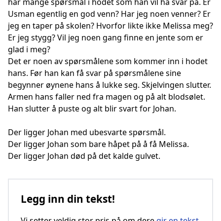
har mange spørsmål i hodet som han vil ha svar på. Er
Usman egentlig en god venn? Har jeg noen venner? Er
jeg en taper på skolen? Hvorfor likte ikke Melissa meg?
Er jeg stygg? Vil jeg noen gang finne en jente som er
glad i meg?
Det er noen av spørsmålene som kommer inn i hodet
hans. Før han kan få svar på spørsmålene sine
begynner øynene hans å lukke seg. Skjelvingen slutter.
Armen hans faller ned fra magen og på alt blodsølet.
Han slutter å puste og alt blir svart for Johan.
Der ligger Johan med ubesvarte spørsmål.
Der ligger Johan som bare håpet på å få Melissa.
Der ligger Johan død på det kalde gulvet.
Legg inn din tekst!
Vi setter veldig stor pris på om dere
gir en tekst