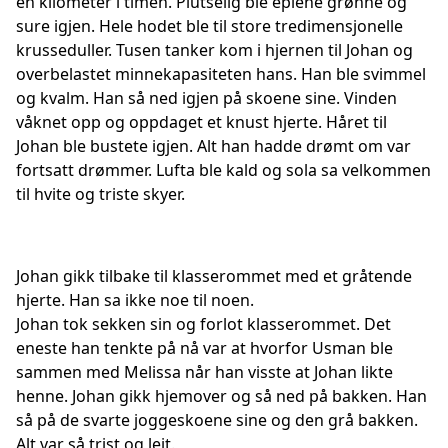
en kilometer i timen. Plutselig ble eplene grønne og
sure igjen. Hele hodet ble til store tredimensjonelle
krusseduller. Tusen tanker kom i hjernen til Johan og
overbelastet minnekapasiteten hans. Han ble svimmel
og kvalm. Han så ned igjen på skoene sine. Vinden
våknet opp og oppdaget et knust hjerte. Håret til
Johan ble bustete igjen. Alt han hadde drømt om var
fortsatt drømmer. Lufta ble kald og sola sa velkommen
til hvite og triste skyer.
Johan gikk tilbake til klasserommet med et gråtende
hjerte. Han sa ikke noe til noen.
Johan tok sekken sin og forlot klasserommet. Det
eneste han tenkte på nå var at hvorfor Usman ble
sammen med Melissa når han visste at Johan likte
henne. Johan gikk hjemover og så ned på bakken. Han
så på de svarte joggeskoene sine og den grå bakken.
Alt var så trist og leit.