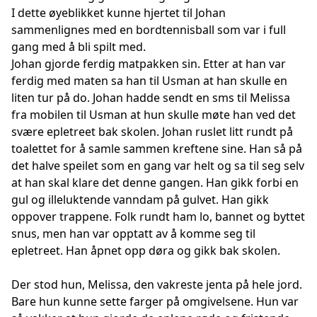
I dette øyeblikket kunne hjertet til Johan
sammenlignes med en bordtennisball som var i full
gang med å bli spilt med.
Johan gjorde ferdig matpakken sin. Etter at han var
ferdig med maten sa han til Usman at han skulle en
liten tur på do. Johan hadde sendt en sms til Melissa
fra mobilen til Usman at hun skulle møte han ved det
svære epletreet bak skolen. Johan ruslet litt rundt på
toalettet for å samle sammen kreftene sine. Han så på
det halve speilet som en gang var helt og sa til seg selv
at han skal klare det denne gangen. Han gikk forbi en
gul og illeluktende vanndam på gulvet. Han gikk
oppover trappene. Folk rundt ham lo, bannet og byttet
snus, men han var opptatt av å komme seg til
epletreet. Han åpnet opp døra og gikk bak skolen.
Der stod hun, Melissa, den vakreste jenta på hele jord.
Bare hun kunne sette farger på omgivelsene. Hun var