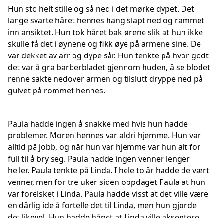
Hun sto helt stille og så ned i det mørke dypet. Det
lange svarte håret hennes hang slapt ned og rammet
inn ansiktet. Hun tok håret bak ørene slik at hun ikke
skulle få det i øynene og fikk øye på armene sine. De
var dekket av arr og dype sår. Hun tenkte på hvor godt
det var å gra barberbladet gjennom huden, å se blodet
renne sakte nedover armen og tilslutt dryppe ned på
gulvet på rommet hennes.
Paula hadde ingen å snakke med hvis hun hadde
problemer. Moren hennes var aldri hjemme. Hun var
alltid på jobb, og når hun var hjemme var hun alt for
full til å bry seg. Paula hadde ingen venner lenger
heller. Paula tenkte på Linda. I hele to år hadde de vært
venner, men for tre uker siden oppdaget Paula at hun
var forelsket i Linda. Paula hadde visst at det ville være
en dårlig ide å fortelle det til Linda, men hun gjorde
det likevel. Hun hadde håpet at Linda ville akseptere