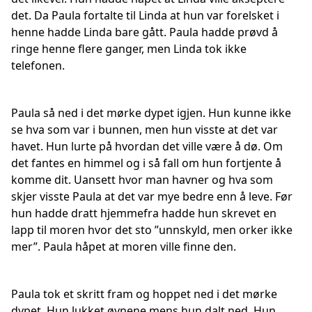
det. Da Paula fortalte til Linda at hun var forelsket i
henne hadde Linda bare gått. Paula hadde prøvd å
ringe henne flere ganger, men Linda tok ikke
telefonen.
Paula så ned i det mørke dypet igjen. Hun kunne ikke
se hva som var i bunnen, men hun visste at det var
havet. Hun lurte på hvordan det ville være å dø. Om
det fantes en himmel og i så fall om hun fortjente å
komme dit. Uansett hvor man havner og hva som
skjer visste Paula at det var mye bedre enn å leve. Før
hun hadde dratt hjemmefra hadde hun skrevet en
lapp til moren hvor det sto ”unnskyld, men orker ikke
mer”. Paula håpet at moren ville finne den.
Paula tok et skritt fram og hoppet ned i det mørke
dypet. Hun lukket øynene mens hun dalt ned. Hun