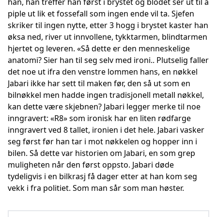
han, han treffer han først i brystet og blodet ser ut til å
piple ut lik et fossefall som ingen ende vil ta. Sjefen
skriker til ingen nytte, etter 3 hogg i brystet kaster han
øksa ned, river ut innvollene, tykktarmen, blindtarmen
hjertet og leveren. «Så dette er den menneskelige
anatomi? Sier han til seg selv med ironi.. Plutselig faller
det noe ut ifra den venstre lommen hans, en nøkkel
Jabari ikke har sett til maken før, den så ut som en
bilnøkkel men hadde ingen tradisjonell metall nøkkel,
kan dette være skjebnen? Jabari legger merke til noe
inngravert: «R8» som ironisk har en liten rødfarge
inngravert ved 8 tallet, ironien i det hele. Jabari vasker
seg først før han tar i mot nøkkelen og hopper inn i
bilen. Så dette var historien om Jabari, en som grep
muligheten når den først oppsto. Jabari døde
tydeligvis i en bilkrasj få dager etter at han kom seg
vekk i fra politiet. Som man sår som man høster.