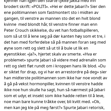
kjenner han igjen den svarte tykke jakka med inn
brodert skrift: «POLITI». «Hei er dette Jabari?» Sier den
ene politimannen som fastmontert sto i midten av
gangen, til venstre av mannen sto det en hvit blond
kvinne med blondt hår, til venstre finner man enn
Peter Crouch skikkelse, du vet han fotballspilleren,
som så ut til å lene seg på dør kanten høy som et tre, i
det han med forferdelse så på mannen foran seg med
øyne som rett og slett så ut til å bule ut lik en
øyenstikker. «Ja?», hjertet skalv av smerte. «Hva er
problemet» spurte Jabari så videre med adrenalin som
rett og slett fløt rundt om i kroppen hans lik blod. «Du
er siktet for drap, og vi har en arrestordre på deg» sier
han midterste politimannen som ikke har noe vondt av
å gå på vekst hormonpiller, kvinnen til venstre hadde
ikke noe hun skulle ha sagt, hun så nærmest på Jabari
som et udyr, et insekt som ikke hadde retten til å leve,
noe man bare kunne tråkke over, bli kvitt med. «Ok,
men kan jeg kle på meg først?» Spurte Jabari retorisk,