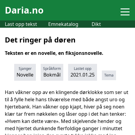
Daria.no
Last opp tekst
Emnekatalog
Dikt
Det ringer på døren
Teksten er en novelle, en fiksjonsnovelle.
Sjanger
Språkform
Lastet opp
Novelle
Bokmål
2021.01.25
Tema
Han våkner opp av en klingende dørklokke som ser ut
til å fylle hele hans tilværelse med både angst uro og
hjertebank. Han våkner opp kjapt, hiver på seg noen
klær tar frem nøkkelen og låser opp i det han tenker:
«Hvem kan dette være». Med skjelvende hender og
med hjertet dunkende flerfoldige ganger i minuttet