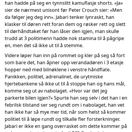
han hadde på seg en tynnslitt kamuflasje shorts. «Ja»
sier de nærmest unisont før Peter Crouch sier: «Men
da følger jeg deg inn». Jabari tenker lynraskt, han
klasker til døren rett foran dem og røsker rett og slett
til dørhåndtaket før han låser den igjen, man skulle
trudd at 3 politimenn hadde nok stamina til å pågripe
en, men det så ikke ut til å stemme.
Videre løper han inn på rommet og kler på seg så fort
som bare det, han åpner opp verandadøren i 3 etasje
hopper ned med bilnøklene i venstre håndflate.
Panikken, politiet, adrenalinet, de urytmiske
hjertebankene så ikke ut til å stoppe han og hans mål,
komme seg ut av nabolaget. «Hvor var det jeg
parkerte bilen igjen?» Spurte han seg selv i det han i en
febrilsk tilstand ser seg rundt om i nabolaget, han vet
han ikke har så mye mer tid, når som helst så kommer
politiet til å løpe rundt og tilkalle fler forsterkninger.
Jabari er ikke en gang overrasket om dette kommer på