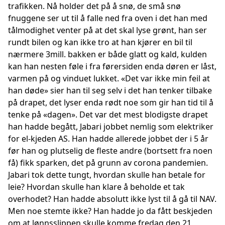
trafikken. Nå holder det på å snø, de små snø
fnuggene ser ut til å falle ned fra oven i det han med
tålmodighet venter på at det skal lyse grønt, han ser
rundt bilen og kan ikke tro at han kjører en bil til
nærmere 3mill. bakken er både glatt og kald, kulden
kan han nesten føle i fra førersiden enda døren er låst,
varmen på og vinduet lukket. «Det var ikke min feil at
han døde» sier han til seg selv i det han tenker tilbake
på drapet, det lyser enda rødt noe som gir han tid til å
tenke på «dagen». Det var det mest blodigste drapet
han hadde begått, Jabari jobbet nemlig som elektriker
for el-kjeden AS. Han hadde allerede jobbet der i 5 år
før han og plutselig de fleste andre (bortsett fra noen
få) fikk sparken, det på grunn av corona pandemien.
Jabari tok dette tungt, hvordan skulle han betale for
leie? Hvordan skulle han klare å beholde et tak
overhodet? Han hadde absolutt ikke lyst til å gå til NAV.
Men noe stemte ikke? Han hadde jo da fått beskjeden
om at lønnsslippen skulle komme fredag den 21