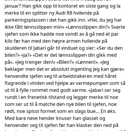
januar? Han gikk opp til kontoret en siste gang og la
merke til en splitter ny Audi R8 hvilende på
parkeringsplassen i det han gikk inn. «Hei, du jeg har
ikke fått lønnsslippen min» «Lønnsslippen din?» Svarte
sjefen som ikke hadde noe vondt av å gå ned et par
kilo før han med den høyre armen hvilende på
skulderen til Jabari går til vinduet og sier: «Ser du den
bilen?» «Ja?» «Det er det lønnsslippen din gikk med
på». «Jeg trenger den!» «Bilen?» «Lønnen!». «Jeg
beklager men det er absolutt ingenting jeg kan gjøre»
henvendte sjefen seg til arbeidstakeren med håret
flagrende i vinden ved hjelpe av varmepumpen som så
ut til å fylle rommet med godt varme. «Jabari ser seg
rundt i en frenetisk tilstand og legger merke til noe
som ser ut til å matche den nye bilen til sjefen, noe
rødt, noe spisst formet som en slags bue… En øks.
Med bare neve hender knuser han glasset og
henvender seg til sjefen før han klasker den ned på