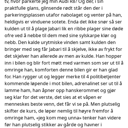
tv, hvor parkerte jeg min Audi R8? Og der, i sin
praktfulle glans, glinsende rødt står den der i
parkeringsplassen utafor nabolaget og venter på han,
heldigvis er vinduene sotete. Enda det ikke snør så ser
kulden ut til å plage Jabari lik en ribbe plager sine døde
ofre ved å nebbe til dem med sine sylskarpe klør og
nebb. Den kalde urytmiske vinden samt kulden den
bringer med seg får Jabari til å skjelve, ikke av frykt for
det skjelver han allerede av men av kulde. Han hopper
inn i bilen og blir fort møtt med varmen som ser ut til å
omringe han, komforten denne bilen gir er han glad
for. Han rygger ut og legger merke til 4 politibetjenter
kommende løpende i mot bilen, adrenalinet ser ut til å
lamme ham, han åpner opp hanskerommet og gjør
seg klar for det verste, det sies at et våpen er
menneskes beste venn, det får vi se på. Men plutselig
skifter de kurs, de løper nemlig til høyre fremfor å
omringe ham, «jeg kom meg unna» tenker han videre
før han plutselig stikker av gårde og havner i