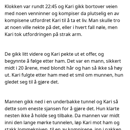
Klokken var rundt 22:45 og Kari gikk bortover veien
med noen venninner og kompiser da plutselig en av
kompisene utfordret Kari til å ta et liv. Man skulle tro
at noen ville nekte på det, eller i hvert fall nøle, men
Kari tok utfordringen på strak arm.
De gikk litt videre og Kari pekte ut et offer, og
begynnte å følge etter ham. Det var en mann, sikkert
midt i 20 årene, med blondt hår og han så ikke så høy
ut. Kari fulgte etter ham med et smil om munnen, hun
gledet seg til å gjøre det.
Mannen gikk ned i en underbakke tunnel og Kari så
dette som eneste sjansen for å gjøre det. Hun klarte
nesten ikke å holde seg tilbake. Da mannen var midt
inni den lange mørke tunnelen, løp Kari mot ham og
stakk lommekniven, til en av kompisene, inn i nakken