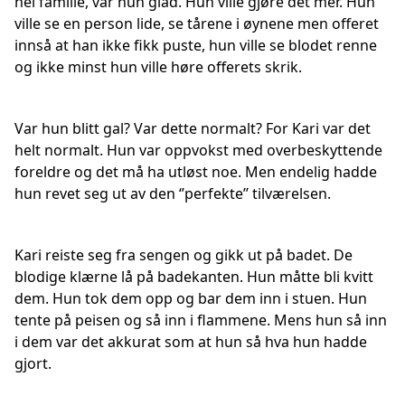
hel familie, var hun glad. Hun ville gjøre det mer. Hun
ville se en person lide, se tårene i øynene men offeret
innså at han ikke fikk puste, hun ville se blodet renne
og ikke minst hun ville høre offerets skrik.
Var hun blitt gal? Var dette normalt? For Kari var det
helt normalt. Hun var oppvokst med overbeskyttende
foreldre og det må ha utløst noe. Men endelig hadde
hun revet seg ut av den ‘’perfekte’’ tilværelsen.
Kari reiste seg fra sengen og gikk ut på badet. De
blodige klærne lå på badekanten. Hun måtte bli kvitt
dem. Hun tok dem opp og bar dem inn i stuen. Hun
tente på peisen og så inn i flammene. Mens hun så inn
i dem var det akkurat som at hun så hva hun hadde
gjort.