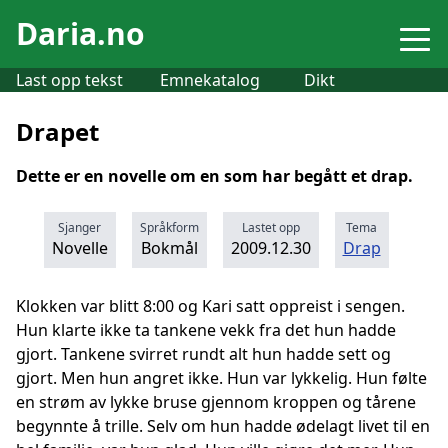
Daria.no
Last opp tekst
Emnekatalog
Dikt
Drapet
Dette er en novelle om en som har begått et drap.
Sjanger
Språkform
Lastet opp
Tema
Novelle
Bokmål
2009.12.30
Drap
Klokken var blitt 8:00 og Kari satt oppreist i sengen.
Hun klarte ikke ta tankene vekk fra det hun hadde
gjort. Tankene svirret rundt alt hun hadde sett og
gjort. Men hun angret ikke. Hun var lykkelig. Hun følte
en strøm av lykke bruse gjennom kroppen og tårene
begynnte å trille. Selv om hun hadde ødelagt livet til en