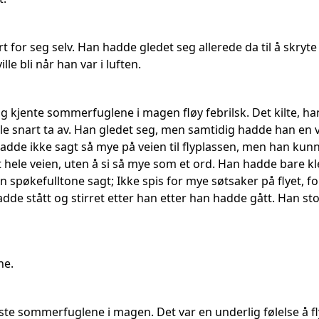
t for seg selv. Han hadde gledet seg allerede da til å skryt
lle bli når han var i luften.
 kjente sommerfuglene i magen fløy febrilsk. Det kilte, han fl
ulle snart ta av. Han gledet seg, men samtidig hadde han en
hadde ikke sagt så mye på veien til flyplassen, men han kunne
t hele veien, uten å si så mye som et ord. Han hadde bare k
 en spøkefulltone sagt; Ikke spis for mye søtsaker på flyet, 
dde stått og stirret etter han etter han hadde gått. Han sto
ne.
kste sommerfuglene i magen. Det var en underlig følelse å fly