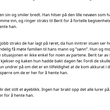
en sin og smiler bredt. Han hilser på den lille nevøen som h
me inn, og ringer straks til Berit for å fortelle begivenhete
hente han.
 jobb straks de har lagt på røret, da hun inntrer stuen ser 
endelig få møte familien til hans mann og ”sønn”. Hun og mo
 situasjonen er ikke enkel for noen av partene. Berit tar av
m kjekser og kaken hun hadde bakt dagen før. Fordi de skull
un undrer på om det er en tilfeldighet at de kom akkurat i d
å spørre om de er her for å hente han.
lir det stilt et øyeblikk. Ingen har brakt opp det alle lurer
ler for å hente han.