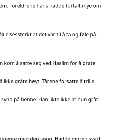
hjem. Foreldrene hans hadde fortalt mye om
lsessterkt at det var til å ta og føle på.
n kom å satte seg ved Haslim for å prate
 ikke gråte høyt. Tårene forsatte å trille.
 synd på henne. Han likte ikke at hun gråt.
edre kjente med deg sønn. Hadde moren svart