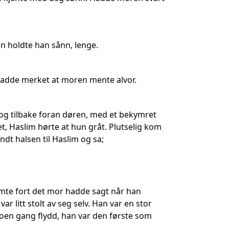
un holdte han sånn, lenge.
 hadde merket at moren mente alvor.
 og tilbake foran døren, med et bekymret
et, Haslim hørte at hun gråt. Plutselig kom
dt halsen til Haslim og sa;
mte fort det mor hadde sagt når han
ar litt stolt av seg selv. Han var en stor
 noen gang flydd, han var den første som