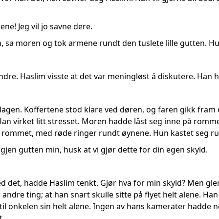
alene! Jeg vil jo savne dere.
n, sa moren og tok armene rundt den tuslete lille gutten. H
ndre. Haslim visste at det var meningløst å diskutere. Han
agen. Koffertene stod klare ved døren, og faren gikk fram
 Han virket litt stresset. Moren hadde låst seg inne på romm
v rommet, med røde ringer rundt øynene. Hun kastet seg run
 igjen gutten min, husk at vi gjør dette for din egen skyld.
det, hadde Haslim tenkt. Gjør hva for min skyld? Men gle
ndre ting; at han snart skulle sitte på flyet helt alene. Han v
y til onkelen sin helt alene. Ingen av hans kamerater hadde
t.