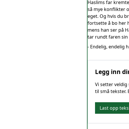
Haslims far kremter
så mye konflikter og
eget. Og hvis du b
fortsette å bo her h
mens han ser på Ha
tar rundt faren sin 
- Endelig, endelig 
Legg inn di
Vi setter veldi
til små tekster.
Last opp teks