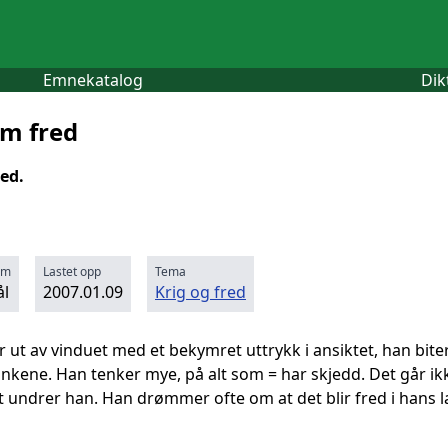
Emnekatalog
Dik
m fred
ed.
rm
Lastet opp
Tema
l
2007.01.09
Krig og fred
 ut av vinduet med et bekymret uttrykk i ansiktet, han biter s
nkene. Han tenker mye, på alt som = har skjedd. Det går ikk
undrer han. Han drømmer ofte om at det blir fred i hans lan