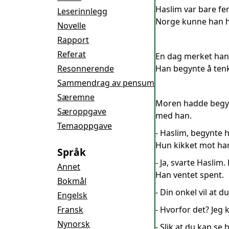
Haslim var bare fe
Leserinnlegg
Norge kunne han hu
Novelle
Rapport
Referat
En dag merket han e
Resonnerende
Han begynte å tenk
Sammendrag av pensum
Særemne
Moren hadde begynt
Særoppgave
med han.
Temaoppgave
- Haslim, begynte h
Hun kikket mot han
Språk
- Ja, svarte Haslim
Annet
Han ventet spent.
Bokmål
- Din onkel vil at 
Engelsk
Fransk
- Hvorfor det? Jeg k
Nynorsk
- Slik at du kan s