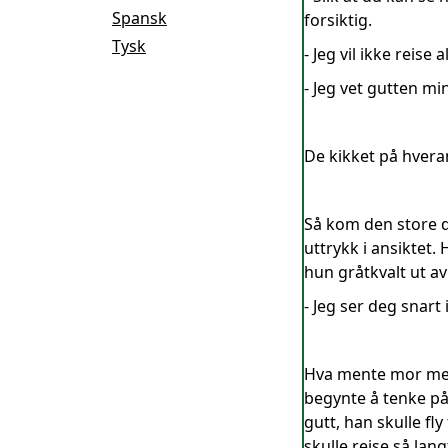
Spansk
forsiktig.
Tysk
- Jeg vil ikke reise 
- Jeg vet gutten mi
De kikket på hvera
Så kom den store d
uttrykk i ansiktet.
hun gråtkvalt ut a
- Jeg ser deg snart
Hva mente mor med 
begynte å tenke på a
gutt, han skulle fl
skulle reise så lang