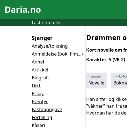
Daria.no
Last opp tekst
Drømmen o
Sjanger
Analyse/tolkning
Kort novelle om fr
Anmeldelse (bok, film...)
Karakter: 5 (VK 2)
Annet
Artikkel
Biografi
Sjanger
Språkfo
Novelle
Bokmå
Dikt
Essay
Han sitter og kikker
Eventyr
"våkner" han fra ta
Faktaoppgave
Hvordan har de det 
Fortelling
Kåseri