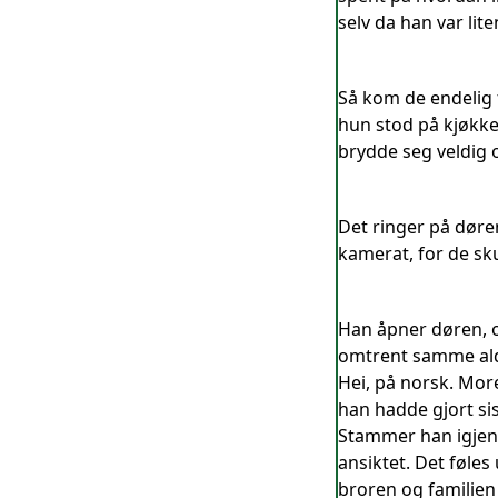
selv da han var lite
Så kom de endelig f
hun stod på kjøkken
brydde seg veldig 
Det ringer på døre
kamerat, for de sku
Han åpner døren, o
omtrent samme alder
Hei, på norsk. Mor
han hadde gjort si
Stammer han igjen.
ansiktet. Det føles
broren og familien 