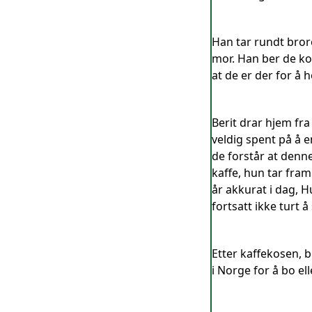
Han tar rundt bror
mor. Han ber de kom
at de er der for å 
Berit drar hjem fra
veldig spent på å 
de forstår at denne
kaffe, hun tar fra
år akkurat i dag, H
fortsatt ikke turt 
Etter kaffekosen, b
i Norge for å bo el