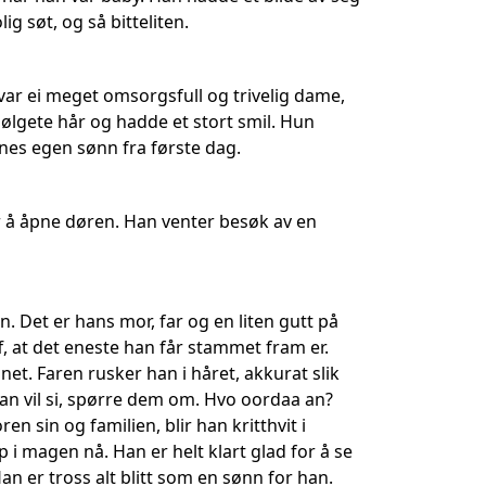
ig søt, og så bitteliten.
 var ei meget omsorgsfull og trivelig dame,
bølgete hår og hadde et stort smil. Hun
es egen sønn fra første dag.
r å åpne døren. Han venter besøk av en
. Det er hans mor, far og en liten gutt på
f, at det eneste han får stammet fram er.
et. Faren rusker han i håret, akkurat slik
an vil si, spørre dem om. Hvo oordaa an?
 sin og familien, blir han kritthvit i
 i magen nå. Han er helt klart glad for å se
n er tross alt blitt som en sønn for han.