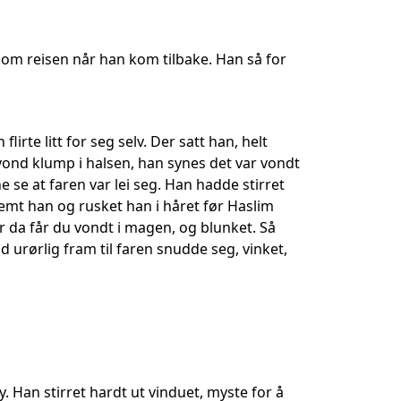
e om reisen når han kom tilbake. Han så for
irte litt for seg selv. Der satt han, helt
 vond klump i halsen, han synes det var vondt
 se at faren var lei seg. Han hadde stirret
lemt han og rusket han i håret før Haslim
for da får du vondt i magen, og blunket. Så
d urørlig fram til faren snudde seg, vinket,
. Han stirret hardt ut vinduet, myste for å