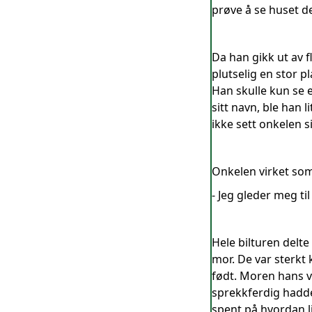
prøve å se huset de
Da han gikk ut av f
plutselig en stor 
Han skulle kun se 
sitt navn, ble han 
ikke sett onkelen s
Onkelen virket som
- Jeg gleder meg ti
Hele bilturen delte
mor. De var sterkt k
født. Moren hans ve
sprekkferdig hadde
spent på hvordan li