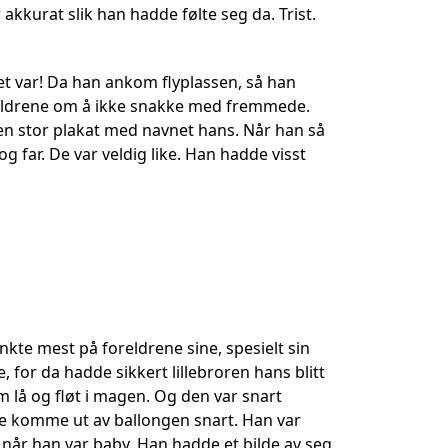
kkurat slik han hadde følte seg da. Trist.
det var! Da han ankom flyplassen, så han
oreldrene om å ikke snakke med fremmede.
 en stor plakat med navnet hans. Når han så
og far. De var veldig like. Han hadde visst
nkte mest på foreldrene sine, spesielt sin
e, for da hadde sikkert lillebroren hans blitt
m lå og fløt i magen. Og den var snart
le komme ut av ballongen snart. Han var
r når han var baby. Han hadde et bilde av seg