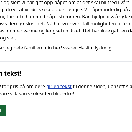
 og sier; Vi har gitt opp håpet om at det skal bli fred i vårt
 ufred, at vi tør ikke å bo der lengre. Vi håper inderlig på a
ror, forsatte han med håp i stemmen. Kan hjelpe oss å søke 
vis dere ønsker det. Nå har vi i hvert fall muligheten til å se
slim med varme og lengsel i blikket. Det har ikke gått en d
og sier;
har jeg hele familien min her! svarer Haslim lykkelig.
n tekst!
g stor pris på om dere
gir en tekst
til denne siden, uansett sja
 Bare slik kan skolesiden bli bedre!
t