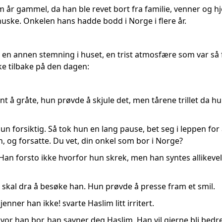
m år gammel, da han ble revet bort fra familie, venner og 
ske. Onkelen hans hadde bodd i Norge i flere år.
n annen stemning i huset, en trist atmosfære som var så føle
e tilbake på den dagen:
 å gråte, hun prøvde å skjule det, men tårene trillet da hu
un forsiktig. Så tok hun en lang pause, bet seg i leppen for å
, og forsatte. Du vet, din onkel som bor i Norge?
. Han forsto ikke hvorfor hun skrek, men han syntes allikevel
du skal dra å besøke han. Hun prøvde å presse fram et smil.
jenner han ikke! svarte Haslim litt irritert.
e hvor han bor, han savner deg Haslim. Han vil gjerne bli b