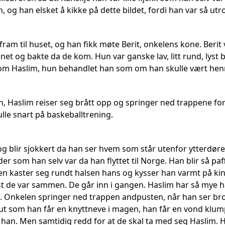
n, og han elsket å kikke på dette bildet, fordi han var så utrol
ram til huset, og han fikk møte Berit, onkelens kone. Berit
et og bakte da de kom. Hun var ganske lav, litt rund, lyst 
om Haslim, hun behandlet han som om han skulle vært henn
n, Haslim reiser seg brått opp og springer ned trappene fo
lle snart på baskeballtrening.
g blir sjokkert da han ser hvem som står utenfor ytterdøren
 som han selv var da han flyttet til Norge. Han blir så paf
en kaster seg rundt halsen hans og kysser han varmt på kinn
st de var sammen. De går inn i gangen. Haslim har så mye h
 Onkelen springer ned trappen andpusten, når han ser broren
 ut som han får en knyttneve i magen, han får en vond klump
han. Men samtidig redd for at de skal ta med seg Haslim. Ha