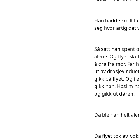
Han hadde smilt lur
seg hvor artig det vi
Så satt han spent og
alene. Og flyet sk
å dra fra mor. Far 
ut av drosjevindue
gikk på flyet. Og i
gikk han. Haslim ha
og gikk ut døren.
Da ble han helt ale
Da flyet tok av, vo