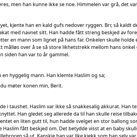
res, men han kunne ikke se noe. Himmelen var grå, det var a
lyet, kjente han en kald gufs nedover ryggen. Brr, så kaldt 
plakat med navnet sitt. Han hadde fått streng beskjed av f
etter en mann som lignet på hans far. Onkelen skulle holde
litt målløs over å se så store likhetstrekk mellom hans onkel 
in siden han var to år gammel.
 en hyggelig mann. Han klemte Haslim og sa;
l du møter konen min, Berit.
 de i taushet. Haslim var ikke så snakkesalig akkurat. Han te
nyttet. Han gledet seg allerede da til han skulle reise tilbak
ntet en liten gutt til, hun hadde svelget en stor ballong so
 Haslim fått beskjed om. Det betydde visst at en baby skul
llebroren så ut. Kanskje han var like kjekk som han selv va