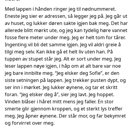
Med lappen i hånden ringer jeg til nødnummeret.
Eneste jeg sier er adressen, så legger jeg på. Jeg går ut
av huset, og lukker døren sakte igjen bak meg. Det har
allerede blitt mørkt ute, og jeg kan tydelig høre vannet
fosse flere meter under meg. Jeg er helt tom for tårer.
Ingenting vil bli det samme igjen. Jeg vil aldri greie å
tilgi meg selv. Kan ikke gå et helt liv uten han. På
tuppen av stupet står jeg. Alt er sort under meg. Jeg
leser lappen nøye igjen, i håp om at alt bare var noe
jeg bare innbilte meg. “Jeg elsker deg Sofie”, er den
siste setningen på lappen. Jeg trekker pusten dypt, og
ser inn i mørket. Jeg lukker øynene, og tar et skritt
foran. “Jeg elsker deg å”, sier jeg lavt. Jeg hoppet.
Vinden blåser i håret mitt mens jeg faller. En stor
smerte glir gjennom kroppen, og et sterkt lys treffer
meg. Jeg åpner øynene. Der står mor, og far bekymret
og forvirret over meg.