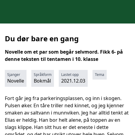
Du dør bare en gang
Novelle om et par som begår selvmord. Fikk 6- på
denne teksten til tentamen i 10. klasse
Sjanger
Språkform
Lastet opp
Tema
Novelle
Bokmål
2021.12.03
Fort går jeg fra parkeringsplassen, og inn i skogen.
Pulsen øker. En tåre triller ned kinnet, og jeg kjenner
smaken av saltvann i munnviken. Jeg har alltid tenkt at
Elias er heldig. Han bor helt alene, på toppen av en
slags klippe. Han sitt hus er det eneste i dette
området, og det har utsikt utover hele byen. Selvom