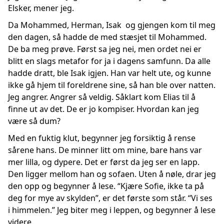
Elsker, mener jeg.
Da Mohammed, Herman, Isak og gjengen kom til meg
den dagen, så hadde de med stæsjet til Mohammed.
De ba meg prøve. Først sa jeg nei, men ordet nei er
blitt en slags metafor for ja i dagens samfunn. Da alle
hadde dratt, ble Isak igjen. Han var helt ute, og kunne
ikke gå hjem til foreldrene sine, så han ble over natten.
Jeg angrer. Angrer så veldig. Såklart kom Elias til å
finne ut av det. De er jo kompiser. Hvordan kan jeg
være så dum?
Med en fuktig klut, begynner jeg forsiktig å rense
sårene hans. De minner litt om mine, bare hans var
mer lilla, og dypere. Det er først da jeg ser en lapp.
Den ligger mellom han og sofaen. Uten å nøle, drar jeg
den opp og begynner å lese. “Kjære Sofie, ikke ta på
deg for mye av skylden”, er det første som står. “Vi ses
i himmelen.” Jeg biter meg i leppen, og begynner å lese
videre.