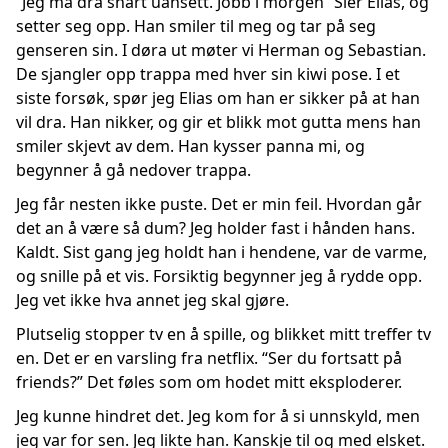
“Jeg må dra snart uansett. Jobb i morgen” Sier Elias, og
setter seg opp. Han smiler til meg og tar på seg
genseren sin. I døra ut møter vi Herman og Sebastian.
De sjangler opp trappa med hver sin kiwi pose. I et
siste forsøk, spør jeg Elias om han er sikker på at han
vil dra. Han nikker, og gir et blikk mot gutta mens han
smiler skjevt av dem. Han kysser panna mi, og
begynner å gå nedover trappa.
Jeg får nesten ikke puste. Det er min feil. Hvordan går
det an å være så dum? Jeg holder fast i hånden hans.
Kaldt. Sist gang jeg holdt han i hendene, var de varme,
og snille på et vis. Forsiktig begynner jeg å rydde opp.
Jeg vet ikke hva annet jeg skal gjøre.
Plutselig stopper tv en å spille, og blikket mitt treffer tv
en. Det er en varsling fra netflix. “Ser du fortsatt på
friends?” Det føles som om hodet mitt eksploderer.
Jeg kunne hindret det. Jeg kom for å si unnskyld, men
jeg var for sen. Jeg likte han. Kanskje til og med elsket.