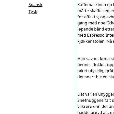
Spansk
Kaffemaskinen ga f
måtte skaffe seg e
Tysk
for effektiv, og av
gang med noe. Ikke
løpende bånd etter
med Espresso Inten
kjøkkenstolen. Nå 
Han savnet kona si
hennes dukket opp 
taket ufyselig, grå
det snart ble en slu
Det var en uhyggeli
Snøfnuggene falt s
vakrere enn det and
hadde prøvd alt, me