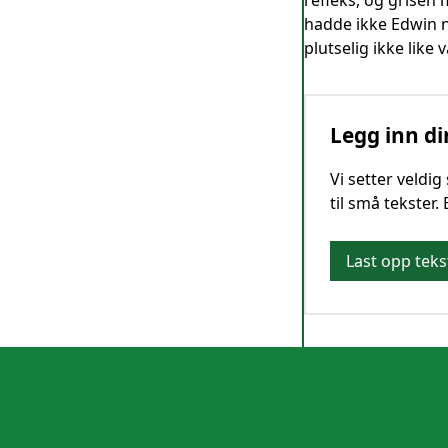
refleks, og grisen 
hadde ikke Edwin no
plutselig ikke like
Legg inn di
Vi setter veldi
til små tekster.
Last opp teks