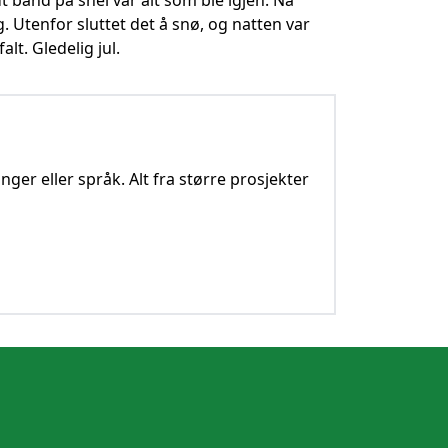
 bånd på snei var alt som ble igjen. Nå
. Utenfor sluttet det å snø, og natten var
lt. Gledelig jul.
nger eller språk. Alt fra større prosjekter