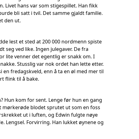
n. Livet hans var som stigespillet. Han fikk
urde bli satt i tvil. Det samme gjaldt familie.
et den ut.
adde lest et sted at 200 000 nordmenn spiste
dt seg ved like. Ingen julegaver. De fra
r lite venner det egentlig er snakk om. I
snakke. Stusslig var nok ordet han lette etter.
en fredagskveld, enn å ta en øl med mer til
flink til å bake.
n? Hun kom for sent. Lenge før hun en gang
et mørkerøde blodet sprutet ut som en foss
skrekket ut i luften, og Edwin fulgte nøye
. Lengsel. Forvirring. Han lukket øynene og