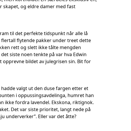
or skapet, og eldre damer med fast
am til det perfekte tidspunkt når alle lå
 flertall flytende pakker under treet dette
ken rett og slett ikke tålte mengden
r det siste noen tenkte på var hva Edwin
pprevne bildet av julegrisen sin. Bit for
 hadde valgt ut den duse fargen etter et
elbunten i oppussingsavdelinga, humret han
an ikke fordra lavendel. Ekskona, riktignok.
et. Det var siste prioritet, langt nede på
u underverker”. Eller var det åtte?