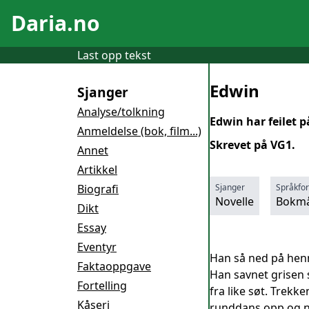
Daria.no
Last opp tekst
Edwin
Sjanger
Analyse/tolkning
Edwin har feilet på
Anmeldelse (bok, film...)
Skrevet på VG1.
Annet
Artikkel
Biografi
Sjanger
Språkfo
Novelle
Bokmå
Dikt
Essay
Eventyr
Han så ned på henne
Faktaoppgave
Han savnet grisen s
Fortelling
fra like søt. Trekk
Kåseri
runddans opp og ne