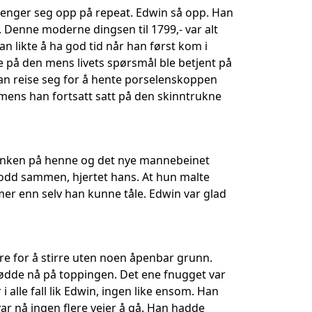
henger seg opp på repeat. Edwin så opp. Han
. Denne moderne dingsen til 1799,- var alt
an likte å ha god tid når han først kom i
e på den mens livets spørsmål ble betjent på
an reise seg for å hente porselenskoppen
mens han fortsatt satt på den skinntrukne
 tanken på henne og det nye mannebeinet
rodd sammen, hjertet hans. At hun malte
 mer enn selv han kunne tåle. Edwin var glad
are for å stirre uten noen åpenbar grunn.
ødde nå på toppingen. Det ene fnugget var
 alle fall lik Edwin, ingen like ensom. Han
var nå ingen flere veier å gå. Han hadde