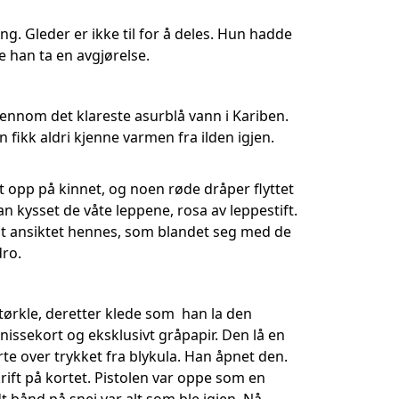
g. Gleder er ikke til for å deles. Hun hadde
e han ta en avgjørelse.
jennom det klareste asurblå vann i Kariben.
fikk aldri kjenne varmen fra ilden igjen.
 opp på kinnet, og noen røde dråper flyttet
n kysset de våte leppene, rosa av leppestift.
mot ansiktet hennes, som blandet seg med de
dro.
ørkle, deretter klede som han la den
issekort og eksklusivt gråpapir. Den lå en
te over trykket fra blykula. Han åpnet den.
skrift på kortet. Pistolen var oppe som en