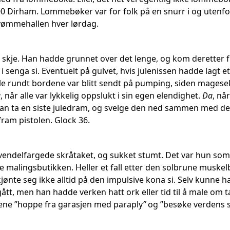
600 Dirham. Lommebøker var for folk på en snurr i og utenf
vømmehallen hver lørdag.
t skje. Han hadde grunnet over det lenge, og kom deretter fr
 senga si. Eventuelt på gulvet, hvis julenissen hadde lagt et
le rundt bordene var blitt sendt på pumping, siden magesek
a
, når alle var lykkelig oppslukt i sin egen elendighet.
Da
, nå
han ta en siste juledram, og svelge den ned sammen med det o
 fram pistolen. Glock 36.
avendelfargede skråtaket, og sukket stumt. Det var hun som
ale malingsbutikken. Heller et fall etter den solbrune musk
kjønte seg ikke alltid på den impulsive kona si. Selv kunne h
t, men han hadde verken hatt ork eller tid til å male om tak
ene ”hoppe fra garasjen med paraply
”
og ”besøke verdens sj