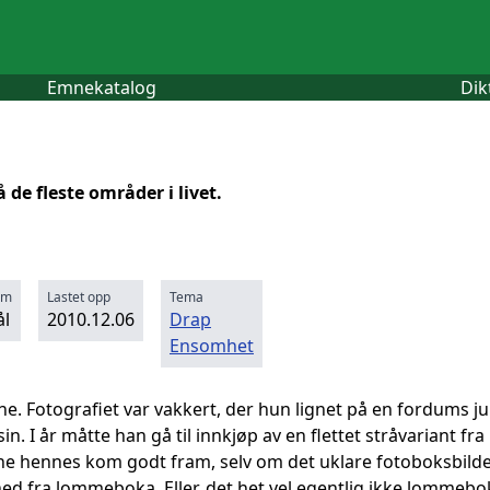
Emnekatalog
Dik
 de fleste områder i livet.
rm
Lastet opp
Tema
l
2010.12.06
Drap
Ensomhet
. Fotografiet var vakkert, der hun lignet på en fordums juleg
in. I år måtte han gå til innkjøp av en flettet stråvariant fr
ene hennes kom godt fram, selv om det uklare fotoboksbildet
d fra lommeboka. Eller, det het vel egentlig ikke lommebok