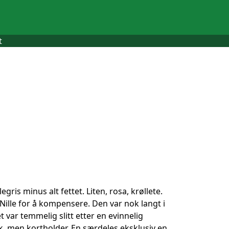
t
ris minus alt fettet. Liten, rosa, krøllete.
a Nille for å kompensere. Den var nok langt i
 var temmelig slitt etter en evinnelig
, men kortholder. En særdeles eksklusiv en,