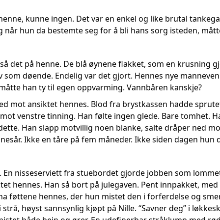
enne, kunne ingen. Det var en enkel og like brutal tankegan
g når hun da bestemte seg for å bli hans sorg isteden, mått
n så det på henne. De blå øynene flakket, som en krusning g
lv som døende. Endelig var det gjort. Hennes nye mannevenn 
v måtte han ty til egen oppvarming. Vannbåren kanskje?
d mot ansiktet hennes. Blod fra brystkassen hadde sprutet
mot venstre tinning. Han følte ingen glede. Bare tomhet. Ha
 dette. Han slapp motvillig noen blanke, salte dråper ned 
nesår. Ikke en tåre på fem måneder. Ikke siden dagen hun 
 En nisseserviett fra stuebordet gjorde jobben som lommet
tet hennes. Han så bort på julegaven. Pent innpakket, med n
a føttene hennes, der hun mistet den i forferdelse og smer
 i strå, høyst sannsynlig kjøpt på Nille. “Savner deg” i løkke