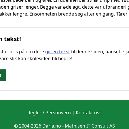
mistet både bein og ører. En udefinerbar stråklump med rødt
en griser lenger. Begge var ødelagt, dette var uforanderlig
 vakker lengre. Ensomheten bredde seg atter en gang. Tårer fa
n tekst!
g stor pris på om dere
gir en tekst
til denne siden, uansett sja
 Bare slik kan skolesiden bli bedre!
t
Regler / Personvern
|
Kontakt oss
© 2004-2026 Daria.no -
Mathisen IT Consult AS