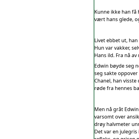
Kunne ikke han få h
vært hans glede, o
Livet ebbet ut, ha
Hun var vakker, se
Hans ild. Fra nå a
Edwin bøyde seg ne
seg sakte oppover 
Chanel, han visste
røde fra hennes ba
Men nå gråt Edwin.
varsomt over ansik
drøy halvmeter unn
Det var en julegris