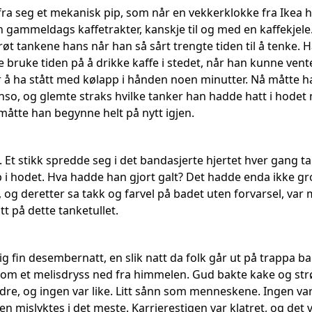
ra seg et mekanisk pip, som når en vekkerklokke fra Ikea 
n gammeldags kaffetrakter, kanskje til og med en kaffekjele
brøt tankene hans når han så sårt trengte tiden til å tenke. H
 bruke tiden på å drikke kaffe i stedet, når han kunne vent
 å ha stått med kølapp i hånden noen minutter. Nå måtte h
so, og glemte straks hvilke tanker han hadde hatt i hodet 
måtte han begynne helt på nytt igjen.
. Et stikk spredde seg i det bandasjerte hjertet hver gang
i hodet. Hva hadde han gjort galt? Det hadde enda ikke g
t, og deretter sa takk og farvel på badet uten forvarsel, var
tt på dette tanketullet.
g fin desembernatt, en slik natt da folk går ut på trappa b
om et melisdryss ned fra himmelen. Gud bakte kake og str
re, og ingen var like. Litt sånn som menneskene. Ingen var i
n mislyktes i det meste. Karrierestigen var klatret, og det 