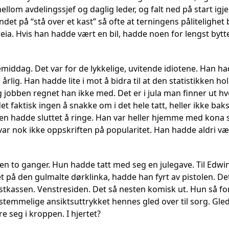
ellom avdelingssjef og daglig leder, og falt ned på start igje
ndet på “stå over et kast” så ofte at terningens pålitelighet b
greia. Hvis han hadde vært en bil, hadde noen for lengst bytt
emiddag. Det var for de lykkelige, uvitende idiotene. Han h
årlig. Han hadde lite i mot å bidra til at den statistikken hol
 jobben regnet han ikke med. Det er i jula man finner ut hvo
det faktisk ingen å snakke om i det hele tatt, heller ikke bak
 hadde sluttet å ringe. Han var heller hjemme med kona si 
r nok ikke oppskriften på popularitet. Han hadde aldri vært 
n to ganger. Hun hadde tatt med seg en julegave. Til Edwi
t på den gulmalte dørklinka, hadde han fyrt av pistolen. D
stkassen. Venstresiden. Det så nesten komisk ut. Hun så for
emmelige ansiktsuttrykket hennes gled over til sorg. Glede
e seg i kroppen. I hjertet?