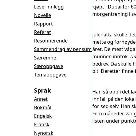
Leserinnlegg
kjøpt i Dubai for 
morgentrening i s
Novelle
Rapport
Referat
Julenatta skulle de
Resonnerende
mette og fornøyde i
Sammendrag av pensum
året. De mest våga
munnen inntok.
D
Særemne
bedrev. Da skulle 
Særoppgave
bit. Deretter finne
Temaoppgave
Språk
Han så opp i det l
Annet
innfall på den lok
for seg selv. Han s
Bokmål
Fem måneder var gåt
Engelsk
listen under punkt
Fransk
Nynorsk