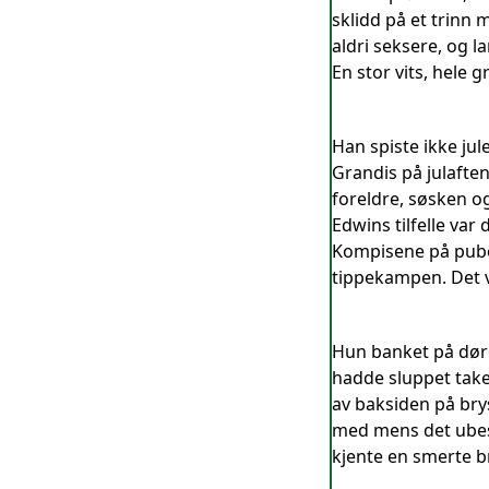
sklidd på et trinn m
aldri seksere, og la
En stor vits, hele 
Han spiste ikke jul
Grandis på julaften 
foreldre, søsken og
Edwins tilfelle var 
Kompisene på puben
tippekampen. Det va
Hun banket på døre
hadde sluppet take
av baksiden på bry
med mens det ubest
kjente en smerte br