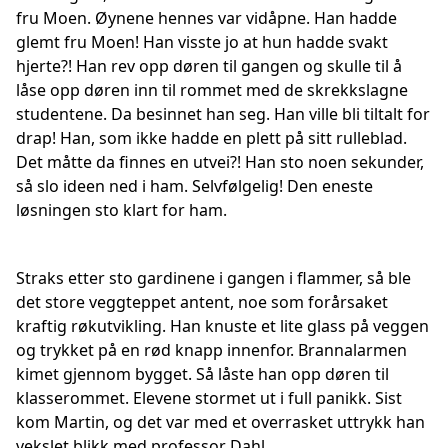
fru Moen. Øynene hennes var vidåpne. Han hadde
glemt fru Moen! Han visste jo at hun hadde svakt
hjerte?! Han rev opp døren til gangen og skulle til å
låse opp døren inn til rommet med de skrekkslagne
studentene. Da besinnet han seg. Han ville bli tiltalt for
drap! Han, som ikke hadde en plett på sitt rulleblad.
Det måtte da finnes en utvei?! Han sto noen sekunder,
så slo ideen ned i ham. Selvfølgelig! Den eneste
løsningen sto klart for ham.
Straks etter sto gardinene i gangen i flammer, så ble
det store veggteppet antent, noe som forårsaket
kraftig røkutvikling. Han knuste et lite glass på veggen
og trykket på en rød knapp innenfor. Brannalarmen
kimet gjennom bygget. Så låste han opp døren til
klasserommet. Elevene stormet ut i full panikk. Sist
kom Martin, og det var med et overrasket uttrykk han
vekslet blikk med professor Dahl.