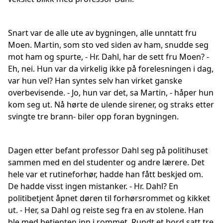
Snart var de alle ute av bygningen, alle unntatt fru
Moen. Martin, som sto ved siden av ham, snudde seg
mot ham og spurte, - Hr. Dahl, har de sett fru Moen? -
Eh, nei. Hun var da virkelig ikke på forelesningen i dag,
var hun vel? Han syntes selv han virket ganske
overbevisende. - Jo, hun var det, sa Martin, - håper hun
kom seg ut. Nå hørte de ulende sirener, og straks etter
svingte tre brann- biler opp foran bygningen.
Dagen etter befant professor Dahl seg på politihuset
sammen med en del studenter og andre lærere. Det
hele var et rutineforhør, hadde han fått beskjed om.
De hadde visst ingen mistanker. - Hr. Dahl? En
politibetjent åpnet døren til forhørsrommet og kikket
ut. - Her, sa Dahl og reiste seg fra en av stolene. Han
ble med betjenten inn i rommet. Rundt et bord satt tre