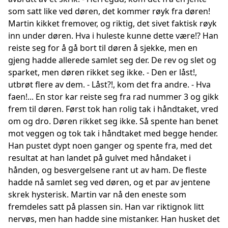
som satt like ved døren, det kommer røyk fra døren!
Martin kikket fremover, og riktig, det sivet faktisk røyk
inn under døren. Hva i huleste kunne dette være!? Han
reiste seg for å gå bort til døren å sjekke, men en
gjeng hadde allerede samlet seg der. De rev og slet og
sparket, men døren rikket seg ikke. - Den er låst!,
utbrøt flere av dem. - Låst?!, kom det fra andre. - Hva
faen!... En stor kar reiste seg fra rad nummer 3 og gikk
frem til døren. Først tok han rolig tak i håndtaket, vred
om og dro. Døren rikket seg ikke. Så spente han benet
mot veggen og tok tak i håndtaket med begge hender.
Han pustet dypt noen ganger og spente fra, med det
resultat at han landet på gulvet med håndaket i
hånden, og besvergelsene rant ut av ham. De fleste
hadde nå samlet seg ved døren, og et par av jentene
skrek hysterisk. Martin var nå den eneste som
fremdeles satt på plassen sin. Han var riktignok litt
nervøs, men han hadde sine mistanker. Han husket det