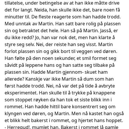
tillatelse, under betingelse av at han ikke måtte drive
det for langt. Neida, han skulle ikke det, bare noen få
minutter til. De fleste reagerte som han hadde trodd.
Med unntak av Martin. Han satt bare rolig på plassen
sin og betraktet det hele. Han så på Martin. Jasså, er
du ikke redd? Jo, han var nok det, men han klarte å
styre seg selv. Nei, der reiste han seg visst. Martin
forlot plassen sin og gikk bort til veggen ved døren.
Han følte på den noen sekunder, et smil formet seg
såvidt på leppene hans og han satte seg tilbake på
plassen sin. Hadde Martin gjennom- skuet ham
allerede? Kanskje var ikke Martin så dum som han
først hadde trodd. Nei, nå var det på tide å avbryte
eksperimentet. Han skulle til å trykke på knappene
som stoppet røyken da han tok et siste blikk inn i
rommet. Han hadde hittil bare konsentrert seg om
klyngen ved døren, og Martin. Men nå kastet han også
et blikk helt bakerst i rommet, og hjertet hans hoppet.
- Herregud!, mumlet han. Bakerst i rommet lå gamle