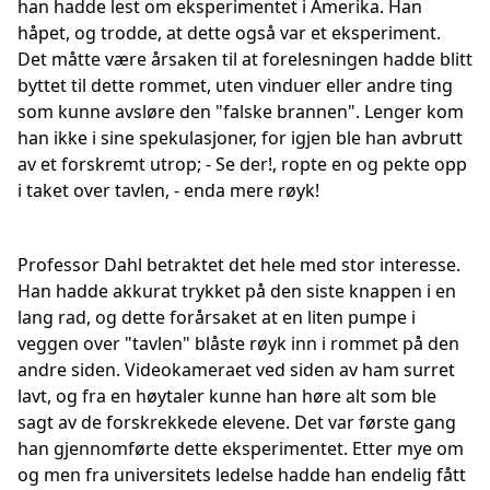
han hadde lest om eksperimentet i Amerika. Han
håpet, og trodde, at dette også var et eksperiment.
Det måtte være årsaken til at forelesningen hadde blitt
byttet til dette rommet, uten vinduer eller andre ting
som kunne avsløre den "falske brannen". Lenger kom
han ikke i sine spekulasjoner, for igjen ble han avbrutt
av et forskremt utrop; - Se der!, ropte en og pekte opp
i taket over tavlen, - enda mere røyk!
Professor Dahl betraktet det hele med stor interesse.
Han hadde akkurat trykket på den siste knappen i en
lang rad, og dette forårsaket at en liten pumpe i
veggen over "tavlen" blåste røyk inn i rommet på den
andre siden. Videokameraet ved siden av ham surret
lavt, og fra en høytaler kunne han høre alt som ble
sagt av de forskrekkede elevene. Det var første gang
han gjennomførte dette eksperimentet. Etter mye om
og men fra universitets ledelse hadde han endelig fått