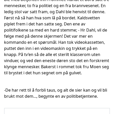
mennesker, to fra politiet og en fra brannvesenet. En
ledig stol var satt fram, og Dahl ble henvist til denne.
Først nå så han hva som lå på bordet. Kaldsvetten
piplet frem i det han satte seg. Den ene av
politifolkene sa med en hard stemme; - Hr Dahl, vil de
følge med på denne skjermen! Det var mer en
kommando en et spørsmål. Han tok videokassetten,
puttet den inn i en videomaskin og trykket på en
knapp. På tv’en så de alle et sterilt klasserom uten
vinduer, og ved den eneste døren sto det en forskremt
klynge mennesker. Bakerst i rommet tok fru Moen seg
til brystet i det hun segnet om på gulvet.
-De har rett til å forbli taus, og alt de sier kan og vil bli
brukt mot dem..., begynte en av politibetjentene.