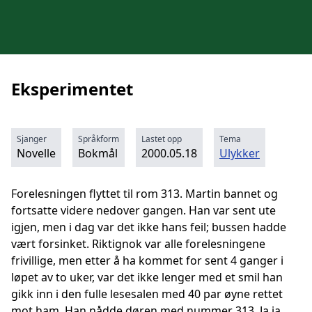
Eksperimentet
Sjanger
Språkform
Lastet opp
Tema
Novelle
Bokmål
2000.05.18
Ulykker
Forelesningen flyttet til rom 313. Martin bannet og
fortsatte videre nedover gangen. Han var sent ute
igjen, men i dag var det ikke hans feil; bussen hadde
vært forsinket. Riktignok var alle forelesningene
frivillige, men etter å ha kommet for sent 4 ganger i
løpet av to uker, var det ikke lenger med et smil han
gikk inn i den fulle lesesalen med 40 par øyne rettet
mot ham. Han nådde døren med nummer 313. Ja ja,