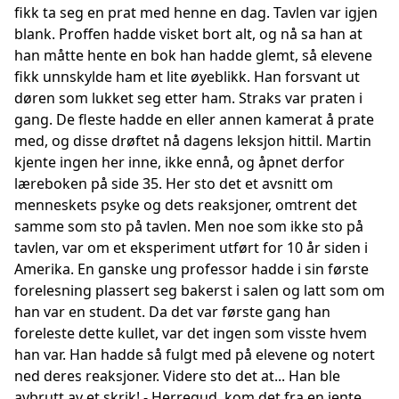
fikk ta seg en prat med henne en dag. Tavlen var igjen
blank. Proffen hadde visket bort alt, og nå sa han at
han måtte hente en bok han hadde glemt, så elevene
fikk unnskylde ham et lite øyeblikk. Han forsvant ut
døren som lukket seg etter ham. Straks var praten i
gang. De fleste hadde en eller annen kamerat å prate
med, og disse drøftet nå dagens leksjon hittil. Martin
kjente ingen her inne, ikke ennå, og åpnet derfor
læreboken på side 35. Her sto det et avsnitt om
menneskets psyke og dets reaksjoner, omtrent det
samme som sto på tavlen. Men noe som ikke sto på
tavlen, var om et eksperiment utført for 10 år siden i
Amerika. En ganske ung professor hadde i sin første
forelesning plassert seg bakerst i salen og latt som om
han var en student. Da det var første gang han
foreleste dette kullet, var det ingen som visste hvem
han var. Han hadde så fulgt med på elevene og notert
ned deres reaksjoner. Videre sto det at... Han ble
avbrutt av et skrik! - Herregud, kom det fra en jente