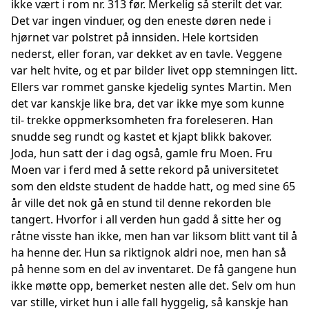
ikke vært i rom nr. 313 før. Merkelig så sterilt det var.
Det var ingen vinduer, og den eneste døren nede i
hjørnet var polstret på innsiden. Hele kortsiden
nederst, eller foran, var dekket av en tavle. Veggene
var helt hvite, og et par bilder livet opp stemningen litt.
Ellers var rommet ganske kjedelig syntes Martin. Men
det var kanskje like bra, det var ikke mye som kunne
til- trekke oppmerksomheten fra foreleseren. Han
snudde seg rundt og kastet et kjapt blikk bakover.
Joda, hun satt der i dag også, gamle fru Moen. Fru
Moen var i ferd med å sette rekord på universitetet
som den eldste student de hadde hatt, og med sine 65
år ville det nok gå en stund til denne rekorden ble
tangert. Hvorfor i all verden hun gadd å sitte her og
råtne visste han ikke, men han var liksom blitt vant til å
ha henne der. Hun sa riktignok aldri noe, men han så
på henne som en del av inventaret. De få gangene hun
ikke møtte opp, bemerket nesten alle det. Selv om hun
var stille, virket hun i alle fall hyggelig, så kanskje han