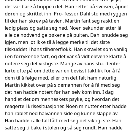
det var bare å hoppe i det. Han rettet på sveisen, åpnet
døren og skrittet inn. Pro- fessor Dahl sto med ryggen
til der han skrev på tavlen. Martin fant seg raskt en
ledig plass og satte seg ned. Noen sekunder etter lå
alle de nødvendige bøkene på pulten. Dahl snudde seg
igjen, men lot ikke til å legge merke til det siste
tilskuddet i hans tilhørerflokk. Han skravlet som vanlig
i en forrykende fart, og det var så vidt elevene klarte å
notere seg det viktigste. Mange av hans stu- denter
lurte ofte på om dette var en bevisst taktikk for å få
dem til å følge med, eller om det falt ham naturlig.
Martin kikket over på sidemannen for å få med seg
det han hadde notert før han selv kom inn. I dag
handlet det om menneskets psyke, og hvordan det
reagerte i krisesituasjoner. Noen minutter etter hadde
han rablet ned halvannen side og kunne slappe av.
Han hadde i alle fall fått med seg det viktig- ste. Han
satte seg tilbake i stolen og så seg rundt. Han hadde