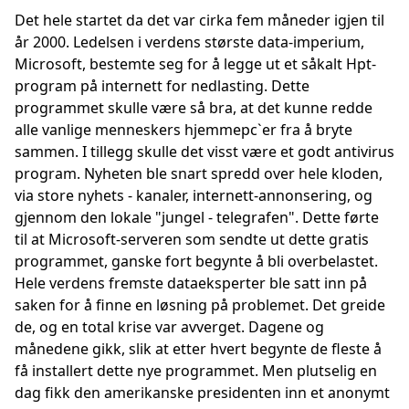
Det hele startet da det var cirka fem måneder igjen til
år 2000. Ledelsen i verdens største data-imperium,
Microsoft, bestemte seg for å legge ut et såkalt Hpt-
program på internett for nedlasting. Dette
programmet skulle være så bra, at det kunne redde
alle vanlige menneskers hjemmepc`er fra å bryte
sammen. I tillegg skulle det visst være et godt antivirus
program. Nyheten ble snart spredd over hele kloden,
via store nyhets - kanaler, internett-annonsering, og
gjennom den lokale "jungel - telegrafen". Dette førte
til at Microsoft-serveren som sendte ut dette gratis
programmet, ganske fort begynte å bli overbelastet.
Hele verdens fremste dataeksperter ble satt inn på
saken for å finne en løsning på problemet. Det greide
de, og en total krise var avverget. Dagene og
månedene gikk, slik at etter hvert begynte de fleste å
få installert dette nye programmet. Men plutselig en
dag fikk den amerikanske presidenten inn et anonymt