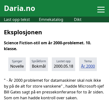
Daria.no
Last opp tekst
Emnekatalog
Dikt
Eksplosjonen
Science Fiction-stil om år 2000-problemet. 10.
klasse.
Sjanger
Språkform
Lastet opp
Tema
Novelle
Bokmål
2000.05.18
År 2000
" - År 2000 problemet for datamaskiner skal nok ikke
by på de alt for store vanskene" , hadde Microsoft-sjef
Bill Gates sagt på en pressekonferanse for to år siden.
Som om han hadde kontroll over saken.