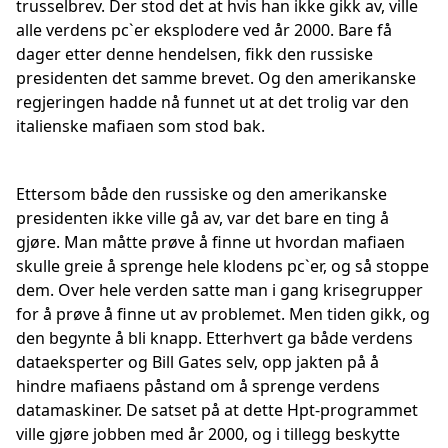
trusselbrev. Der stod det at hvis han ikke gikk av, ville
alle verdens pc`er eksplodere ved år 2000. Bare få
dager etter denne hendelsen, fikk den russiske
presidenten det samme brevet. Og den amerikanske
regjeringen hadde nå funnet ut at det trolig var den
italienske mafiaen som stod bak.
Ettersom både den russiske og den amerikanske
presidenten ikke ville gå av, var det bare en ting å
gjøre. Man måtte prøve å finne ut hvordan mafiaen
skulle greie å sprenge hele klodens pc`er, og så stoppe
dem. Over hele verden satte man i gang krisegrupper
for å prøve å finne ut av problemet. Men tiden gikk, og
den begynte å bli knapp. Etterhvert ga både verdens
dataeksperter og Bill Gates selv, opp jakten på å
hindre mafiaens påstand om å sprenge verdens
datamaskiner. De satset på at dette Hpt-programmet
ville gjøre jobben med år 2000, og i tillegg beskytte