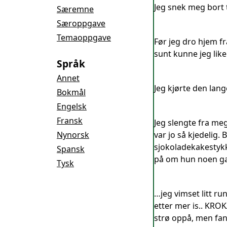
Jeg snek meg bort 
Særemne
Særoppgave
Temaoppgave
Før jeg dro hjem fr
sunt kunne jeg like
Språk
Annet
Jeg kjørte den lange
Bokmål
Engelsk
Fransk
Jeg slengte fra me
Nynorsk
var jo så kjedelig.
sjokoladekakestykke
Spansk
på om hun noen gan
Tysk
…jeg vimset litt r
etter mer is.. KROK
strø oppå, men fant