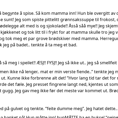
å begynte å spise. Så kom mamma inn! Hun ble overgitt av de
e sunt! Jeg som spiste pittelitt grønnsakssuppe til frokost, o
eg ødelegge alt med is og sjokolade!! Åsså såå mye!! Jeg skjem
kjøkkenet og tok litt til i frykt for at mamma skulle tro jeg 
 og tok meg et par grove brødskiver med mamma. Herregud 
kk jeg på badet.. tenkte å ta meg et bad.
så meg i speilet!! ÆSJ!! FYSJ!! Jeg så ikke ut.. jeg så smellfe
, men ikke nå lenger.. mat er min verste fiende..” tenkte jeg 
 ut. Kunne ikke forbrenne alt det! ”Hvor lang tid tar det fo
rde det fæle. Jeg presset fingrene langt ned, kjentes ut som 
dt gugg. Jeg gav meg ikke før det meste var kommet ut. Brø
ed på gulvet og tenkte. ”feite dumme meg”. Jeg hatet dette..
anket på! Hun måtte inn! hunMÅTTE ha en bukse! ”neinei, hv