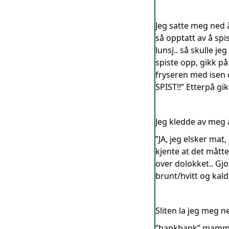
Jeg satte meg ned 
så opptatt av å spis
lunsj.. så skulle j
spiste opp, gikk på 
fryseren med isen
SPIST!!” Etterpå gi
Jeg kledde av meg å 
”JA, jeg elsker mat
kjente at det måtte
over dolokket.. Gjo
brunt/hvitt og kal
Sliten la jeg meg n
”bankbank” mamma b