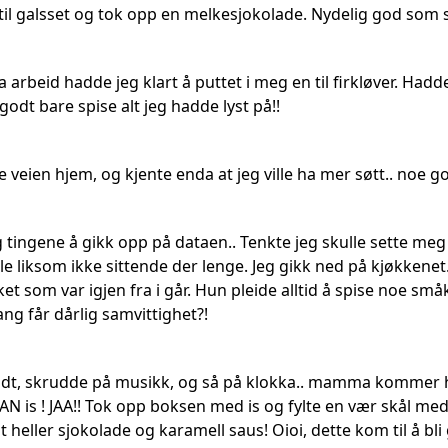
til galsset og tok opp en melkesjokolade. Nydelig god som 
a arbeid hadde jeg klart å puttet i meg en til firkløver. Had
godt bare spise alt jeg hadde lyst på!!
 veien hjem, og kjente enda at jeg ville ha mer søtt.. noe godt
g tingene å gikk opp på dataen.. Tenkte jeg skulle sette me
 Ble liksom ikke sittende der lenge. Jeg gikk ned på kjøkke
t som var igjen fra i går. Hun pleide alltid å spise noe sm
g får dårlig samvittighet?!
undt, skrudde på musikk, og så på klokka.. mamma kommer hj
AN is ! JAA!! Tok opp boksen med is og fylte en vær skål med
 heller sjokolade og karamell saus! Oioi, dette kom til å bli 