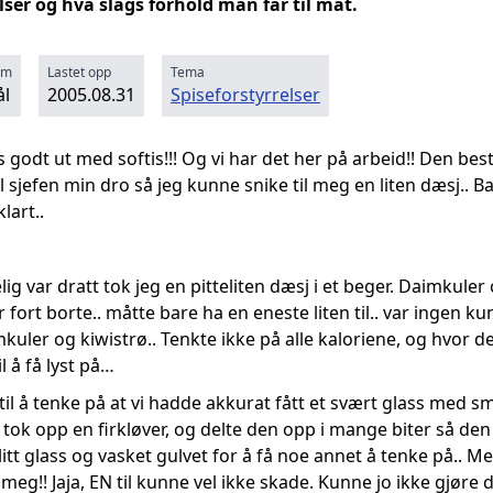
ser og hva slags forhold man får til mat.
rm
Lastet opp
Tema
l
2005.08.31
Spiseforstyrrelser
 godt ut med softis!!! Og vi har det her på arbeid!! Den best
l sjefen min dro så jeg kunne snike til meg en liten dæsj.. B
lart..
lig var dratt tok jeg en pitteliten dæsj i et beger. Daimku
r fort borte.. måtte bare ha en eneste liten til.. var ingen 
kuler og kiwistrø.. Tenkte ikke på alle kaloriene, og hvor de
 å få lyst på…
 til å tenke på at vi hadde akkurat fått et svært glass med s
t.. tok opp en firkløver, og delte den opp i mange biter så 
litt glass og vasket gulvet for å få noe annet å tenke på.. Me
meg!! Jaja, EN til kunne vel ikke skade. Kunne jo ikke gjøre d