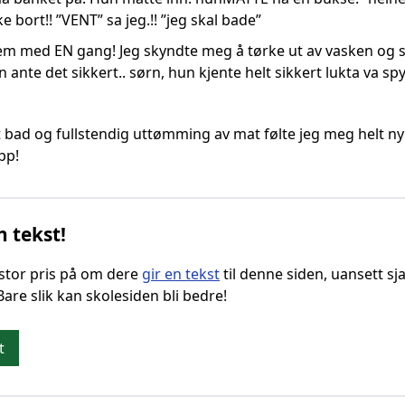
e bort!! ”VENT” sa jeg.!! ”jeg skal bade”
em med EN gang! Jeg skyndte meg å tørke ut av vasken og s
n ante det sikkert.. sørn, hun kjente helt sikkert lukta va s
 bad og fullstendig uttømming av mat følte jeg meg helt ny!
pp!
n tekst!
g stor pris på om dere
gir en tekst
til denne siden, uansett sja
 Bare slik kan skolesiden bli bedre!
t