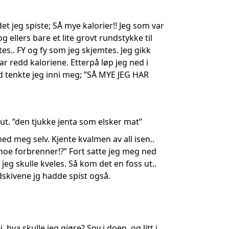
t jeg spiste; SÅ mye kalorier!! Jeg som var
g ellers bare et lite grovt rundstykke til
tes.. FY og fy som jeg skjemtes. Jeg gikk
var redd kaloriene. Etterpå løp jeg ned i
tenkte jeg inni meg; ”SÅ MYE JEG HAR
it ut. ”den tjukke jenta som elsker mat”
med meg selv. Kjente kvalmen av all isen..
r noe forbrenner!?” Fort satte jeg meg ned
jeg skulle kveles. Så kom det en foss ut..
dskivene jg hadde spist også.
a skulle jeg gjøre? Spy i doen, og litt i