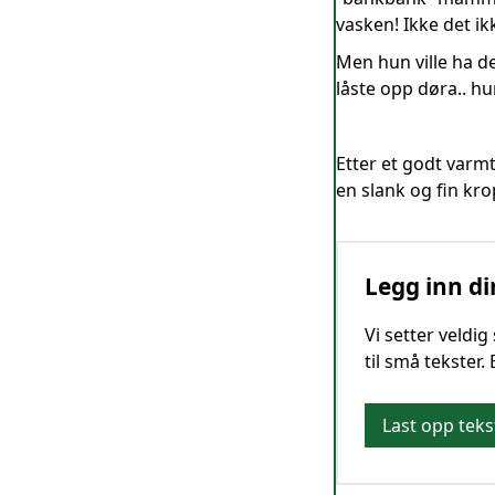
vasken! Ikke det ikk
Men hun ville ha d
låste opp døra.. hu
Etter et godt varmt
en slank og fin kro
Legg inn di
Vi setter veldi
til små tekster.
Last opp teks