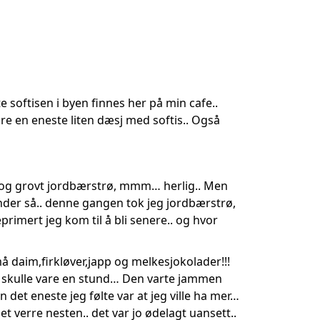
e softisen i byen finnes her på min cafe..
are en eneste liten dæsj med softis.. Også
ler og grovt jordbærstrø, mmm… herlig.. Men
kunder så.. denne gangen tok jeg jordbærstrø,
primert jeg kom til å bli senere.. og hvor
må daim,firkløver,japp og melkesjokolader!!!
den skulle vare en stund… Den varte jammen
n det eneste jeg følte var at jeg ville ha mer…
et verre nesten.. det var jo ødelagt uansett..