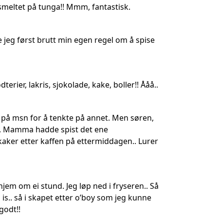
smeltet på tunga!! Mmm, fantastisk.
de jeg først brutt min egen regel om å spise
erier, lakris, sjokolade, kake, boller!! Ååå..
g på msn for å tenkte på annet. Men søren,
net. Mamma hadde spist det ene
åkaker etter kaffen på ettermiddagen.. Lurer
em om ei stund. Jeg løp ned i fryseren.. Så
 is.. så i skapet etter o’boy som jeg kunne
godt!!