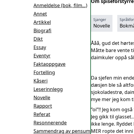
Om spiseforstyrrel
Anmeldelse (bok, film...)
Annet
Sjanger
Språkfo
Artikkel
Novelle
Bokmå
Biografi
Dikt
Ååå, gud det hørtes
Essay
Måtte bare vente ti
Eventyr
daimkuler oppå såk
Faktaoppgave
Fortelling
Da sjefen min ende
Kåseri
dæsjen ble så altfo
Leserinnlegg
sjokoladestrø, daim
Novelle
mye mer jeg kom til
Rapport
”oi”!! Jeg kom også
Referat
Jeg gikk til glasse
Resonnerende
ikke lenge. Ryddet 
Sammendrag av pensum
MER ropte det inni 