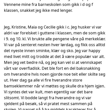
Vennene mine fra barneskolen som gikk i d og f
klassen, snakket jeg ikke med lenger.
Jeg, Kristine, Maia og Cecilie gikk i c. Jeg husker vi var
aldri var forelsket i guttene i klassen, men de som gikk
i 9. og 10. kl. Vi brukte alle pengene våre på merkeklær.
Vi var på senteret nesten hver lørdag, og fikk oss alltid
det nyeste innen sminke, klær og sko. Jeg var happy
med livet mitt og trodde at det å være populær var alt.
Men jeg vet bedre nå, og jeg kan vel si at vennskapet
vårt var overfladisk. Det ble fort en del baksnakking
om hverandre hvis noen gjorde noe teit eller skilte seg
ut. Hver dag ga alle vi fire hverandre store
bamseklemmer når vi møttes og skulle dra hjem igjen.
Vi syntes det var kult, men egentlig var det bare
slitsomt. Vi bodde langt fra hverandre og vi var
sjeldent på besøk, så vi pratet mest sammen på
skolen. Vi passet på å ha middels karakterer for å