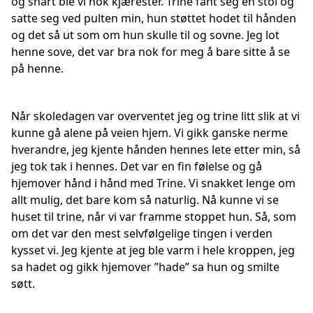
og snart ble vi nok kjærester. Trine fant seg en stol og
satte seg ved pulten min, hun støttet hodet til hånden
og det så ut som om hun skulle til og sovne. Jeg lot
henne sove, det var bra nok for meg å bare sitte å se
på henne.
Når skoledagen var overventet jeg og trine litt slik at vi
kunne gå alene på veien hjem. Vi gikk ganske nerme
hverandre, jeg kjente hånden hennes lete etter min, så
jeg tok tak i hennes. Det var en fin følelse og gå
hjemover hånd i hånd med Trine. Vi snakket lenge om
allt mulig, det bare kom så naturlig. Nå kunne vi se
huset til trine, når vi var framme stoppet hun. Så, som
om det var den mest selvfølgelige tingen i verden
kysset vi. Jeg kjente at jeg ble varm i hele kroppen, jeg
sa hadet og gikk hjemover ”hade” sa hun og smilte
søtt.