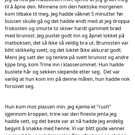
til å åpne den. Minnene om den hektiske morgenen
kom tilbake til meg. Jeg hadde våknet 5 minutter før
bussen skulle gå og det hadde endt med at jeg droppa
frokosten og smurte to skiver hardt gammelt brød
med brunost. Jeg pustet godt inn og åpnet lokket på
matboksen, det så ikke så veldig bra ut. Brunosten var
blitt skikkelig svett, og det luktet Ikke akkurat godt.
Mens jeg satt der og tenkte på svett brunost og andre
kjipe ting, kom Trine inn i klasserommet. Hun hadde
bustete hår og sekken slepende etter seg. Det var
vanlig at hun kom inn på denne måten, hun hadde nok
forsovet seg.
Hun kom mot plassen min. jeg kjente et ”rush”
igjennom kroppen, trine var den fineste jenta jeg
hadde sett, og det beste var at nå hadde jeg endelig
begynt å snakke med henne. Vi var blitt gode venner