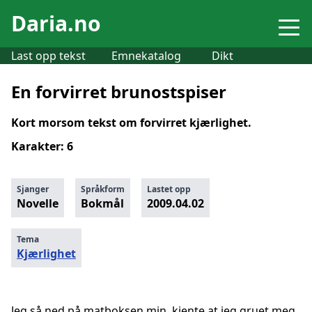
Daria.no
Last opp tekst
Emnekatalog
Dikt
En forvirret brunostspiser
Kort morsom tekst om forvirret kjærlighet.
Karakter: 6
Sjanger
Språkform
Lastet opp
Novelle
Bokmål
2009.04.02
Tema
Kjærlighet
Jeg så ned på matboksen min, kjente at jeg gruet meg