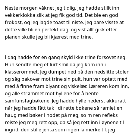
Neste morgen våknet jeg tidlig, jeg hadde stillt inn
vekkerklokka slik at jeg fik god tid. Det ble en god
frokost, og jeg lagde toast til niste. Jeg bare visste at
dette ville bli en perfekt dag, og vist allt gikk etter
planen skulle jeg bli kjærest med trine.
I dag hadde for en gang skyld ikke trine forsovet seg.
Hun sendte meg et lurt smil da jeg kom inn i
klasserommet. Jeg dumpet ned på den nedslitte stolen
og såg bakover mot trine sin pult, hun var optatt med
med å finne fram blyant og viskelær. Læreren kom inn,
og alle strømmet mot hyllene for å hente
samfunsfagbøkene. Jeg hadde hylle nederst akkuratt
når jeg hadde fått tak i di rette bøkene så ramlet en
haug med bøker i hodet på meg, so m ren refleks
reiste jeg meg rett opp, da så jeg rett inn i øynene til
ingrid, den stille jenta som ingen la merke til. jeg