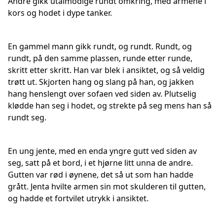
Andre gikk utålmodige rundt omkring, med armene i
kors og hodet i dype tanker.
En gammel mann gikk rundt, og rundt. Rundt, og
rundt, på den samme plassen, runde etter runde,
skritt etter skritt. Han var blek i ansiktet, og så veldig
trøtt ut. Skjorten hang og slang på han, og jakken
hang henslengt over sofaen ved siden av. Plutselig
klødde han seg i hodet, og strekte på seg mens han så
rundt seg.
En ung jente, med en enda yngre gutt ved siden av
seg, satt på et bord, i et hjørne litt unna de andre.
Gutten var rød i øynene, det så ut som han hadde
grått. Jenta hvilte armen sin mot skulderen til gutten,
og hadde et fortvilet utrykk i ansiktet.