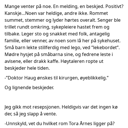
Mange venter på noe. En melding, en beskjed. Positivt?
Kanskje…Noen var heldige, andre ikke. Rommet
summet, stemmer og lyder hørtes overalt. Senger ble
trillet rundt omkring, sykepleiere hastet frem og
tilbake. Leger sto og snakket med folk, antagelig
familie, eller venner, av noen som lå her på sykehuset.
Små barn lekte stillferdig med lego, ved ”lekebordet”.
Mødre hysjet på småbarna sine, og fedrene leste i
avisene, eller drakk kaffe. Høytaleren ropte ut
beskjeder hele tiden.
-”Doktor Haug ønskes til kirurgen, øyeblikkelig.”
Og lignende beskjeder.
Jeg gikk mot resepsjonen. Heldigvis var det ingen kø
der, så jeg slapp å vente.
-Unnskyld, vet du hvilket rom Tora Årnes ligger på?