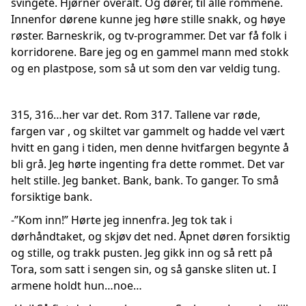
svingete. Hjørner overalt. Og dører, til alle rommene.
Innenfor dørene kunne jeg høre stille snakk, og høye
røster. Barneskrik, og tv-programmer. Det var få folk i
korridorene. Bare jeg og en gammel mann med stokk
og en plastpose, som så ut som den var veldig tung.
315, 316…her var det. Rom 317. Tallene var røde,
fargen var , og skiltet var gammelt og hadde vel vært
hvitt en gang i tiden, men denne hvitfargen begynte å
bli grå. Jeg hørte ingenting fra dette rommet. Det var
helt stille. Jeg banket. Bank, bank. To ganger. To små
forsiktige bank.
-”Kom inn!” Hørte jeg innenfra. Jeg tok tak i
dørhåndtaket, og skjøv det ned. Åpnet døren forsiktig
og stille, og trakk pusten. Jeg gikk inn og så rett på
Tora, som satt i sengen sin, og så ganske sliten ut. I
armene holdt hun…noe…