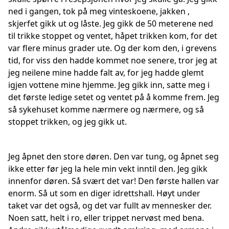
ned i gangen, tok på meg vinteskoene, jakken ,
skjerfet gikk ut og låste. Jeg gikk de 50 meterene ned
til trikke stoppet og ventet, håpet trikken kom, for det
var flere minus grader ute. Og der kom den, i grevens
tid, for viss den hadde kommet noe senere, tror jeg at
jeg neilene mine hadde falt av, for jeg hadde glemt
igjen vottene mine hjemme. Jeg gikk inn, satte meg i
det første ledige setet og ventet på å komme frem. Jeg
så sykehuset komme nærmere og nærmere, og så
stoppet trikken, og jeg gikk ut.
Jeg åpnet den store døren. Den var tung, og åpnet seg
ikke etter før jeg la hele min vekt inntil den. Jeg gikk
innenfor døren. Så svært det var! Den første hallen var
enorm. Så ut som en diger idrettshall. Høyt under
taket var det også, og det var fullt av mennesker der.
Noen satt, helt i ro, eller trippet nervøst med bena.