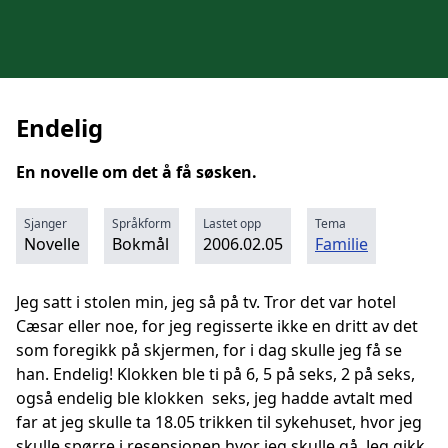
Endelig
En novelle om det å få søsken.
Sjanger
Språkform
Lastet opp
Tema
Novelle
Bokmål
2006.02.05
Familie
Jeg satt i stolen min, jeg så på tv. Tror det var hotel
Cæsar eller noe, for jeg regisserte ikke en dritt av det
som foregikk på skjermen, for i dag skulle jeg få se
han. Endelig! Klokken ble ti på 6, 5 på seks, 2 på seks,
også endelig ble klokken seks, jeg hadde avtalt med
far at jeg skulle ta 18.05 trikken til sykehuset, hvor jeg
skulle spørre i resepsjonen hvor jeg skulle gå. Jeg gikk