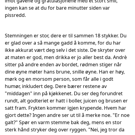
imot gavene og gratulasjonene med et stort smil,
ingen kan se at du for bare minutter siden var
pissredd.
Stemningen er stor, dere er til sammen 18 stykker. Du
er glad over a så mange gadd å komme, for du har
ikke akkurat vært deg selv i det siste. De skryter over
at maten er god, men drikka er jo aller best da. Andrè
sitter på andre enden av bordet, rødmen stiger når
dine øyne møter hans brune, snille øyne. Han er høy,
mørk og en morsom person, som får alle i godt
humør, inkludert deg. Dere bærer restene av
"middagen" inn på kjøkkenet. Du ser deg forundret
rundt, alt godteriet er hatt i boller, juicen og brusen er
satt fram. Frykten kommer igjen krypende. Hvem har
gjort dette? Ingen andre ser ut til å merke noe. "Er noe
galt?" Spør en varm stemme bak deg, mens en stor
sterk hånd stryker deg over ryggen. "Nei, jeg tror da