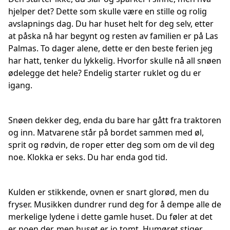
hjelper det? Dette som skulle være en stille og rolig
avslapnings dag. Du har huset helt for deg selv, etter
at påska nå har begynt og resten av familien er på Las
Palmas. To dager alene, dette er den beste ferien jeg
har hatt, tenker du lykkelig. Hvorfor skulle nå all snøen
ødelegge det hele? Endelig starter ruklet og du er
igang.
Snøen dekker deg, enda du bare har gått fra traktoren
og inn. Matvarene står på bordet sammen med øl,
sprit og rødvin, de roper etter deg som om de vil deg
noe. Klokka er seks. Du har enda god tid.
Kulden er stikkende, ovnen er snart glorød, men du
fryser. Musikken dundrer rund deg for å dempe alle de
merkelige lydene i dette gamle huset. Du føler at det
er noen der, men huset er jo tomt. Humøret stiger