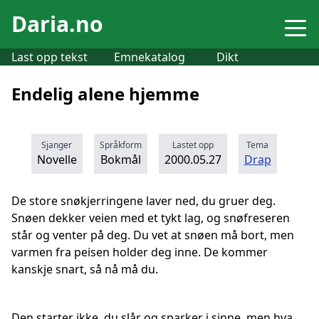
Daria.no
Last opp tekst
Emnekatalog
Dikt
Endelig alene hjemme
Sjanger
Språkform
Lastet opp
Tema
Novelle
Bokmål
2000.05.27
Drap
De store snøkjerringene laver ned, du gruer deg.
Snøen dekker veien med et tykt lag, og snøfreseren
står og venter på deg. Du vet at snøen må bort, men
varmen fra peisen holder deg inne. De kommer
kanskje snart, så nå må du.
Den starter ikke, du slår og sparker i sinne, men hva