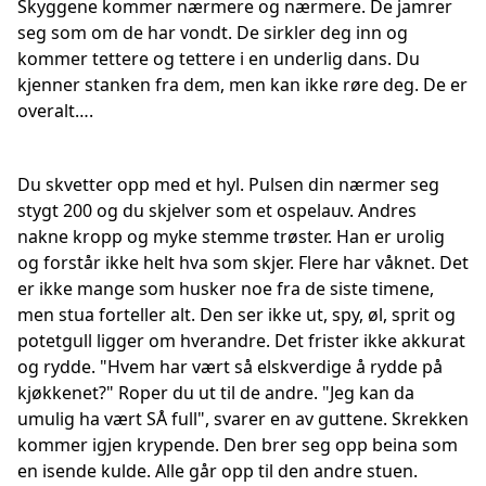
Skyggene kommer nærmere og nærmere. De jamrer
seg som om de har vondt. De sirkler deg inn og
kommer tettere og tettere i en underlig dans. Du
kjenner stanken fra dem, men kan ikke røre deg. De er
overalt….
Du skvetter opp med et hyl. Pulsen din nærmer seg
stygt 200 og du skjelver som et ospelauv. Andres
nakne kropp og myke stemme trøster. Han er urolig
og forstår ikke helt hva som skjer. Flere har våknet. Det
er ikke mange som husker noe fra de siste timene,
men stua forteller alt. Den ser ikke ut, spy, øl, sprit og
potetgull ligger om hverandre. Det frister ikke akkurat
og rydde. "Hvem har vært så elskverdige å rydde på
kjøkkenet?" Roper du ut til de andre. "Jeg kan da
umulig ha vært SÅ full", svarer en av guttene. Skrekken
kommer igjen krypende. Den brer seg opp beina som
en isende kulde. Alle går opp til den andre stuen.