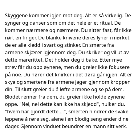
Skyggene kommer igjen mot deg. Alt er så virkelig. De
synger og danser som om det hele er et ritual. De
kommer nærmere og nærmere. Du sitter fast, får ikke
rørt en finger. De blanke knivene deres lyner i mørket,
de er alle kledd i svart og stinker. En smerte fra
armene skjærer igjennom deg. Du skriker og vil ut av
dette marerittet. Det holder deg tilbake. Etter mye
strev får du opp øynene, men du greier ikke fokusere
på noe. Du hører det knirker i det døra går igjen. Alt er
skya og smertene fra armene jager gjennom kroppen
din. Til slutt greier du å løfte armene og se på dem.
Blodet renner fra dem, du greier ikke holde øynene
oppe. "Nei, nei dette kan ikke ha skjedd", hulker du.
"hvem har gjordt dette….", smerten hindrer de svake
leppene å røre seg, alene i en blodig seng ender dine
dager. Gjennom vinduet beundrer en mann sitt verk.