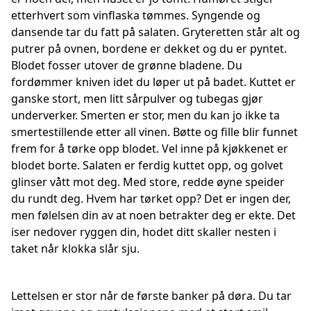
etterhvert som vinflaska tømmes. Syngende og
dansende tar du fatt på salaten. Gryteretten står alt og
putrer på ovnen, bordene er dekket og du er pyntet.
Blodet fosser utover de grønne bladene. Du
fordømmer kniven idet du løper ut på badet. Kuttet er
ganske stort, men litt sårpulver og tubegas gjør
underverker. Smerten er stor, men du kan jo ikke ta
smertestillende etter all vinen. Bøtte og fille blir funnet
frem for å tørke opp blodet. Vel inne på kjøkkenet er
blodet borte. Salaten er ferdig kuttet opp, og golvet
glinser vått mot deg. Med store, redde øyne speider
du rundt deg. Hvem har tørket opp? Det er ingen der,
men følelsen din av at noen betrakter deg er ekte. Det
iser nedover ryggen din, hodet ditt skaller nesten i
taket når klokka slår sju.
Lettelsen er stor når de første banker på døra. Du tar