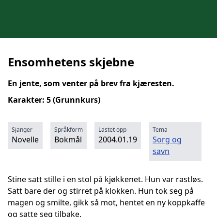
Ensomhetens skjebne
En jente, som venter på brev fra kjæresten.
Karakter: 5 (Grunnkurs)
Sjanger
Språkform
Lastet opp
Tema
Novelle
Bokmål
2004.01.19
Sorg og
savn
Stine satt stille i en stol på kjøkkenet. Hun var rastløs.
Satt bare der og stirret på klokken. Hun tok seg på
magen og smilte, gikk så mot, hentet en ny koppkaffe
og satte seg tilbake.