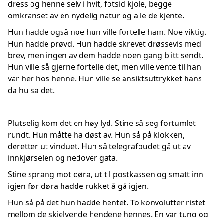
dress og henne selv i hvit, fotsid kjole, begge
omkranset av en nydelig natur og alle de kjente.
Hun hadde også noe hun ville fortelle ham. Noe viktig.
Hun hadde prøvd. Hun hadde skrevet drøssevis med
brev, men ingen av dem hadde noen gang blitt sendt.
Hun ville så gjerne fortelle det, men ville vente til han
var her hos henne. Hun ville se ansiktsuttrykket hans
da hu sa det.
Plutselig kom det en høy lyd. Stine så seg fortumlet
rundt. Hun måtte ha døst av. Hun så på klokken,
deretter ut vinduet. Hun så telegrafbudet gå ut av
innkjørselen og nedover gata.
Stine sprang mot døra, ut til postkassen og smatt inn
igjen før døra hadde rukket å gå igjen.
Hun så på det hun hadde hentet. To konvolutter ristet
mellom de skjelvende hendene hennes. En var tung og