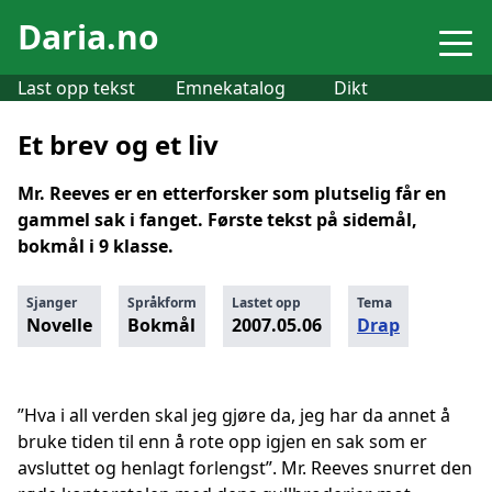
Daria.no
Last opp tekst
Emnekatalog
Dikt
Et brev og et liv
Mr. Reeves er en etterforsker som plutselig får en
gammel sak i fanget. Første tekst på sidemål,
bokmål i 9 klasse.
Sjanger
Språkform
Lastet opp
Tema
Novelle
Bokmål
2007.05.06
Drap
”Hva i all verden skal jeg gjøre da, jeg har da annet å
bruke tiden til enn å rote opp igjen en sak som er
avsluttet og henlagt forlengst”. Mr. Reeves snurret den