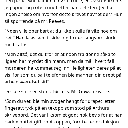
den påskrevne lappen tilhørte Lucie, en av stuepikene.
Jeg opnet og rotet rundt etter handlelisten. Jeg har
ingen anelse om hvorfor dette brevet havnet der.” Hun
så spørrende på mr. Reeves.
”Noen ville openbart at du ikke skulle få vite noe om
det.” Han la avisen til sides og tok en langsom slurk
med kaffe.
”Men altså, det du tror er at noen fra denne såkalte
ligaen har myrdet din mann, men da må i hvert fall
morderen ha kommet seg inn i leiligheten deres på et
vis, for som du sa i telefonen ble mannen din drept på
arbeidsværelset sitt”.
Det ble stille en stund før mrs. Mc Gowan svarte:
”Som du vet, ble min svoger hengt for drapet, etter
fingeravtrykk på en tekopp som stod på Arthurs
skrivebord. Det var liksom et godt nok bevis for at han
hadde puttet gift oppi koppen, fordi etter obduksjon