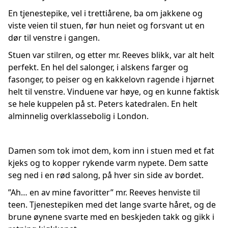
En tjenestepike, vel i trettiårene, ba om jakkene og
viste veien til stuen, før hun neiet og forsvant ut en
dør til venstre i gangen.
Stuen var stilren, og etter mr. Reeves blikk, var alt helt
perfekt. En hel del salonger, i alskens farger og
fasonger, to peiser og en kakkelovn ragende i hjørnet
helt til venstre. Vinduene var høye, og en kunne faktisk
se hele kuppelen på st. Peters katedralen. En helt
alminnelig overklassebolig i London.
Damen som tok imot dem, kom inn i stuen med et fat
kjeks og to kopper rykende varm nypete. Dem satte
seg ned i en rød salong, på hver sin side av bordet.
”Ah… en av mine favoritter” mr. Reeves henviste til
teen. Tjenestepiken med det lange svarte håret, og de
brune øynene svarte med en beskjeden takk og gikk i