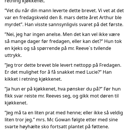
retning kjøkkenet.
”Vet du når din mann leverte dette brevet. Vi vet at det
var en fredagskveld den 8. mars dette året Arthur ble
myrdet”. Han visste sannsynligvis svaret på det første.
”Nei, jeg har ingen anelse. Men det kan vel ikke være
så mange dager før fredagen, eller kan det?” Hun tok
en kjeks og så spørrende på mr. Reeve`s tvilende
uttrykk.
”Jeg tror dette brevet ble levert nettopp på Fredagen.
Er det mulighet for å få snakket med Lucie?” Han
kikket i retning kjøkkenet.
”Ja hun er på kjøkkenet, hva pønsker du på?” Før hun
fikk svar reiste mr. Reeves seg, og gikk mot døren til
kjøkkenet.
”Jeg må ta en liten prat med henne; eller ikke så veldig
liten tror jeg.” mrs. Mc Gowan følgte etter med sine
svarte høyhælte sko fortsatt plantet på føttene.