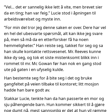
”Vel… det er sannelig ikke lett å vite, men brevet sier
da en ting; han var feig.” Lucie stod i åpningen til
arbeidsværelset og myste inn.
”For min del tror jeg denne saken er over. Dere har vel
en hel del ubesvarte spørsmål, alt kan ikke jeg svare
på, men så må da en etterforsker få ha noen
hemmeligheter.” Han reiste seg, takket for seg og sa
han skulle kontakte rettsvesenet. Mr. Reeves kunne
ikke dy seg, og tok et siste mistenksomt blikk inn i
rommet til mr. Mc Gowan før han nok en gang stod
ute på gaten i en ufyselig kulde.
Han bestemte seg for å bite seg i det og bruke
gangfeltet på veien tilbake til kontoret; litt mosjon
hadde han bare godt av.
Stakkar Lucie, tenkte han da han passerte en mor og
sju påhengende barn. Hun kommer sikkert til å gjøre
noe dumt nå, mest sannsynlig er det at hun vil rømme