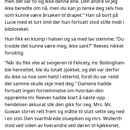
men det var to og ikke denne ene. Den andre vil jeg
ikke beredte om nå, men du kan jo tenke deg selv hva
som kunne være årsaken til drapet.” Han så bort på
Lucie med et lurt smil der hun fortsatt stod stille midt i
biblioteket.
Hun fikk en klump i halsen og sa med lav stemme: ”Du
trodde det kunne være meg, ikke sant?” Reeves nikket
forsiktig.
”Når du fikk vite at svogeren til Felicety, mr. Bollingham
ble henrettet, ble du totalt sjokket, og det var derfor
du ikke sa noe som helst i ettertid, fordi du var redd
det samme skulle skje med deg.” Damene hadde
fortsatt ingen fornemmelse om hvordan den
opprømte mr. Reeves hadde klart å nøste opp
hendelsen akkurat slik den gikk for seg. Mrs. Mc
Gowan stirret rett frem og måtte til slutt sette seg ned
i en stol. Den svarthårede stuepiken og mrs. Wollerth
stod ved siden av hverandre ved døren til kjøkkenet,