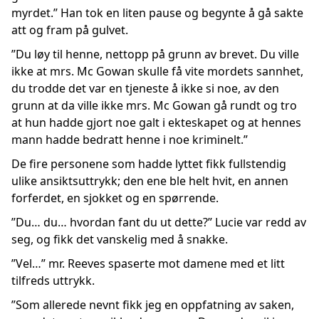
myrdet.” Han tok en liten pause og begynte å gå sakte
att og fram på gulvet.
”Du løy til henne, nettopp på grunn av brevet. Du ville
ikke at mrs. Mc Gowan skulle få vite mordets sannhet,
du trodde det var en tjeneste å ikke si noe, av den
grunn at da ville ikke mrs. Mc Gowan gå rundt og tro
at hun hadde gjort noe galt i ekteskapet og at hennes
mann hadde bedratt henne i noe kriminelt.”
De fire personene som hadde lyttet fikk fullstendig
ulike ansiktsuttrykk; den ene ble helt hvit, en annen
forferdet, en sjokket og en spørrende.
”Du… du… hvordan fant du ut dette?” Lucie var redd av
seg, og fikk det vanskelig med å snakke.
”Vel…” mr. Reeves spaserte mot damene med et litt
tilfreds uttrykk.
”Som allerede nevnt fikk jeg en oppfatning av saken,