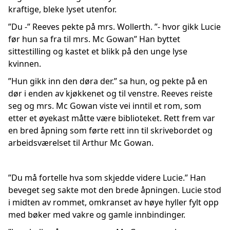
kraftige, bleke lyset utenfor.
”Du -” Reeves pekte på mrs. Wollerth. ”- hvor gikk Lucie
før hun sa fra til mrs. Mc Gowan” Han byttet
sittestilling og kastet et blikk på den unge lyse
kvinnen.
”Hun gikk inn den døra der.” sa hun, og pekte på en
dør i enden av kjøkkenet og til venstre. Reeves reiste
seg og mrs. Mc Gowan viste vei inntil et rom, som
etter et øyekast måtte være biblioteket. Rett frem var
en bred åpning som førte rett inn til skrivebordet og
arbeidsværelset til Arthur Mc Gowan.
”Du må fortelle hva som skjedde videre Lucie.” Han
beveget seg sakte mot den brede åpningen. Lucie stod
i midten av rommet, omkranset av høye hyller fylt opp
med bøker med vakre og gamle innbindinger.