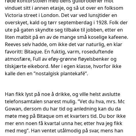
røde kontorstolen med dens gullbroderier mot
vinduet sitt i annen etasje, og så ut over en folksom
Victoria street i London. Det var ved lunsjtider en
overskyet, kald og tørr septemberdag i 1928. Folk der
ute på gaten skyndte seg tilbake til jobben, etter en
liten matbit på en av de mange små koselige kafeene.
Reeves selv hadde, om ikke det var naturlig, en klar
favoritt: Bitaque. En fuktig, varm, roseduftende
atmosfære, Full av eføy-grønne fløyelsbenker og
tilskjærte eikebord. Mer i egen klasse, hvorfor ikke
kalle den en ”nostalgisk plantekafé”.
Han fikk lyst på noe å drikke, og ville helst avslutte
telefonsamtalen snarest mulig. ”Vet du hva, mrs. Mc
Gowan, dersom du har tid og anledning kan du da
møte meg på Bitaque om et kvarters tid. Du bor ikke
mer enn noen få kvartal unna her, etter hva jeg fikk
med meg”. Han ventet utålmodig på svar, mens han