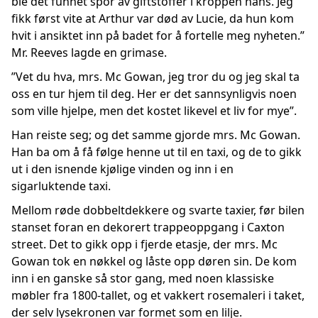
ble det funnet spor av giftstoffer i kroppen hans. Jeg
fikk først vite at Arthur var død av Lucie, da hun kom
hvit i ansiktet inn på badet for å fortelle meg nyheten.”
Mr. Reeves lagde en grimase.
”Vet du hva, mrs. Mc Gowan, jeg tror du og jeg skal ta
oss en tur hjem til deg. Her er det sannsynligvis noen
som ville hjelpe, men det kostet likevel et liv for mye”.
Han reiste seg; og det samme gjorde mrs. Mc Gowan.
Han ba om å få følge henne ut til en taxi, og de to gikk
ut i den isnende kjølige vinden og inn i en
sigarluktende taxi.
Mellom røde dobbeltdekkere og svarte taxier, før bilen
stanset foran en dekorert trappeoppgang i Caxton
street. Det to gikk opp i fjerde etasje, der mrs. Mc
Gowan tok en nøkkel og låste opp døren sin. De kom
inn i en ganske så stor gang, med noen klassiske
møbler fra 1800-tallet, og et vakkert rosemaleri i taket,
der selv lysekronen var formet som en lilje.