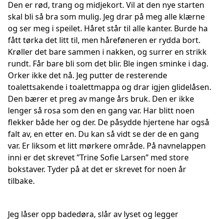
Den er rød, trang og midjekort. Vil at den nye starten
skal bli så bra som mulig. Jeg drar på meg alle klærne
og ser meg i speilet. Håret står til alle kanter. Burde ha
fått tørka det litt til, men håreføneren er rydda bort.
Krøller det bare sammen i nakken, og surrer en strikk
rundt. Får bare bli som det blir. Ble ingen sminke i dag.
Orker ikke det nå. Jeg putter de resterende
toalettsakende i toalettmappa og drar igjen glidelåsen.
Den bærer et preg av mange års bruk. Den er ikke
lenger så rosa som den en gang var. Har blitt noen
flekker både her og der. De påsydde hjertene har også
falt av, en etter en. Du kan så vidt se der de en gang
var. Er liksom et litt mørkere område. På navnelappen
inni er det skrevet ”Trine Sofie Larsen” med store
bokstaver. Tyder på at det er skrevet for noen år
tilbake.
Jeg låser opp badedøra, slår av lyset og legger