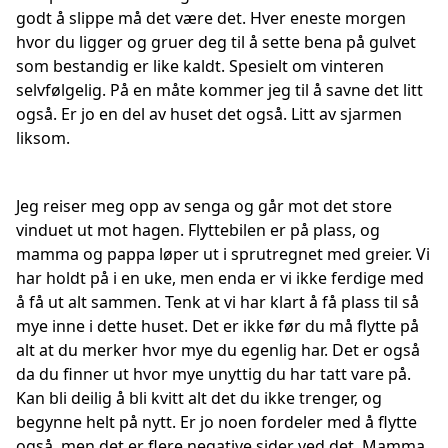
godt å slippe må det være det. Hver eneste morgen
hvor du ligger og gruer deg til å sette bena på gulvet
som bestandig er like kaldt. Spesielt om vinteren
selvfølgelig. På en måte kommer jeg til å savne det litt
også. Er jo en del av huset det også. Litt av sjarmen
liksom.
Jeg reiser meg opp av senga og går mot det store
vinduet ut mot hagen. Flyttebilen er på plass, og
mamma og pappa løper ut i sprutregnet med greier. Vi
har holdt på i en uke, men enda er vi ikke ferdige med
å få ut alt sammen. Tenk at vi har klart å få plass til så
mye inne i dette huset. Det er ikke før du må flytte på
alt at du merker hvor mye du egenlig har. Det er også
da du finner ut hvor mye unyttig du har tatt vare på.
Kan bli deilig å bli kvitt alt det du ikke trenger, og
begynne helt på nytt. Er jo noen fordeler med å flytte
også, men det er flere negative sider ved det. Mamma