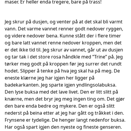
maser. Er heller enda tregere, bare på trass!
Jeg skrur på dusjen, og venter på at det skal bli varmt
vann. Det varme vannet renner godt nedover ryggen,
og videre nedover bena. Kunne stått der i flere timer
og bare latt vannet renne nedover kroppen, men det
er det ikke tid til. Jeg skrur av vannet, går ut av dusjen
og tar tak i det store rosa håndkle med ”Trine” på. Jeg
tørker meg godt på kroppen før jeg surrer det rundt
hodet. Slipper å tenke på hva jeg skal ha på meg. De
eneste klærne jeg har igjen her ligger på
badekarkanten. Jeg sparte igjen yndlingsolabuksa.
Den lyse buksa med det lave livet. Den er litt slitt på
knærne, men det bryr jeg meg ingen ting om. Det gjør
den bare enda bedre og mykere. Den er også slitt
nederst på beina etter at jeg har gått og tråkket i den.
Frynsene er tydelige. De henger langt nedenfor buksa.
Har også spart igjen den nyeste og fineste genseren.