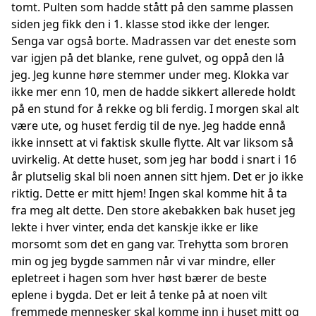
tomt. Pulten som hadde stått på den samme plassen
siden jeg fikk den i 1. klasse stod ikke der lenger.
Senga var også borte. Madrassen var det eneste som
var igjen på det blanke, rene gulvet, og oppå den lå
jeg. Jeg kunne høre stemmer under meg. Klokka var
ikke mer enn 10, men de hadde sikkert allerede holdt
på en stund for å rekke og bli ferdig. I morgen skal alt
være ute, og huset ferdig til de nye. Jeg hadde ennå
ikke innsett at vi faktisk skulle flytte. Alt var liksom så
uvirkelig. At dette huset, som jeg har bodd i snart i 16
år plutselig skal bli noen annen sitt hjem. Det er jo ikke
riktig. Dette er mitt hjem! Ingen skal komme hit å ta
fra meg alt dette. Den store akebakken bak huset jeg
lekte i hver vinter, enda det kanskje ikke er like
morsomt som det en gang var. Trehytta som broren
min og jeg bygde sammen når vi var mindre, eller
epletreet i hagen som hver høst bærer de beste
eplene i bygda. Det er leit å tenke på at noen vilt
fremmede mennesker skal komme inn i huset mitt og