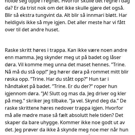
holde seg oppe i regnet. Hvorfor skulle det regne i dag
da? Er da trist nok om det ikke skulle gjøre det også.
Blir så ekstra tungvint da. Alt blir så innmari bløtt. Har
heldigvis ikke så mye igjen. Det aller meste har vi fått
over til det andre huset.
Raske skritt høres i trappa. Kan ikke være noen andre
enn mamma. Jeg skynder meg ut på badet og låser
døra. Vil komme meg unna det maset hennes. ”Trine.
Nå må du stå opp!” Jeg hører døra på rommet mitt blir
røska opp. ”Trine. Har du stått opp?” Hun tar i
håndtaket på badet. ”Trine. Er du der?” roper hun
igjennom døra. ”JA! Slutt og mas da. Jeg driver og kler
på meg.” skriker jeg tilbake. ”Ja vel. Skynd deg da.” De
raske skrittene høres nedover trappa igjen. Hvorfor
må alle mødre mase så fælt absolutt hele tiden? Det
skaper da bare uhygge. Kommer ikke noe godt ut av
det. Jeg prøver da ikke å skynde meg noe mer når hun