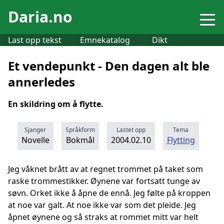
Daria.no
Last opp tekst
Emnekatalog
Dikt
Et vendepunkt - Den dagen alt ble
annerledes
En skildring om å flytte.
Sjanger
Språkform
Lastet opp
Tema
Novelle
Bokmål
2004.02.10
Flytting
Jeg våknet brått av at regnet trommet på taket som
raske trommestikker. Øynene var fortsatt tunge av
søvn. Orket ikke å åpne de ennå. Jeg følte på kroppen
at noe var galt. At noe ikke var som det pleide. Jeg
åpnet øynene og så straks at rommet mitt var helt