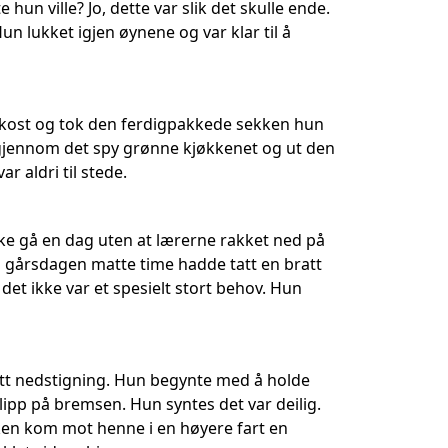
un ville? Jo, dette var slik det skulle ende.
un lukket igjen øynene og var klar til å
rokost og tok den ferdigpakkede sekken hun
 gjennom det spy grønne kjøkkenet og ut den
r aldri til stede.
kke gå en dag uten at lærerne rakket ned på
i gårsdagen matte time hadde tatt en bratt
det ikke var et spesielt stort behov. Hun
att nedstigning. Hun begynte med å holde
slipp på bremsen. Hun syntes det var deilig.
ken kom mot henne i en høyere fart en