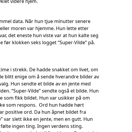
klet videre hjem.
mmel data. Når hun tjue minutter senere
 eller moren var hjemme. Hun lette etter
ar, det eneste hun viste var at hun kalte seg
kke før klokken seks logget “Super-Vilde” på.
time i strekk. De hadde snakket om livet, om
de blitt enige om å sende hverandre bilder av
valg. Hun sendte et bilde av en jente med
siden. “Super-Vilde” sendte også et bilde. Hun
te som fikk bildet. Hun var usikker på om
ilbake som respons. Ord hun hadde hørt
ar positive ord. Da hun åpnet bildet fra
e” var slett ikke en jente, men en gutt. Hun
følte ingen ting. Ingen verdens sting.