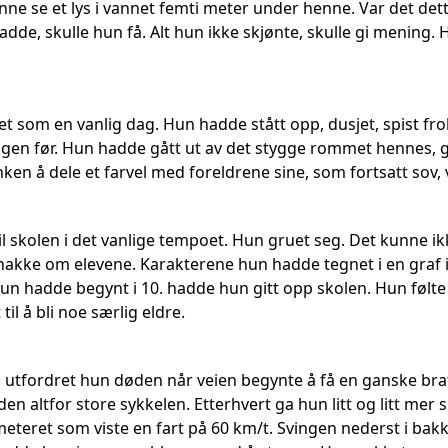
e se et lys i vannet femti meter under henne. Var det dette h
adde, skulle hun få. Alt hun ikke skjønte, skulle gi mening. H
t som en vanlig dag. Hun hadde stått opp, dusjet, spist f
agen før. Hun hadde gått ut av det stygge rommet hennes,
nken å dele et farvel med foreldrene sine, som fortsatt sov, va
il skolen i det vanlige tempoet. Hun gruet seg. Det kunne i
snakke om elevene. Karakterene hun hadde tegnet i en graf 
hun hadde begynt i 10. hadde hun gitt opp skolen. Hun følte 
til å bli noe særlig eldre.
 utfordret hun døden når veien begynte å få en ganske br
n altfor store sykkelen. Etterhvert ga hun litt og litt mer 
teret som viste en fart på 60 km/t. Svingen nederst i bak