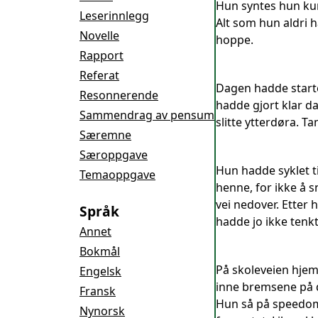
Hun syntes hun kunn
Leserinnlegg
Alt som hun aldri h
Novelle
hoppe.
Rapport
Referat
Dagen hadde starte
Resonnerende
hadde gjort klar d
Sammendrag av pensum
slitte ytterdøra. Ta
Særemne
Særoppgave
Hun hadde syklet t
Temaoppgave
henne, for ikke å 
vei nedover. Etter 
Språk
hadde jo ikke tenkt 
Annet
Bokmål
På skoleveien hjem
Engelsk
inne bremsene på de
Fransk
Hun så på speedome
Nynorsk