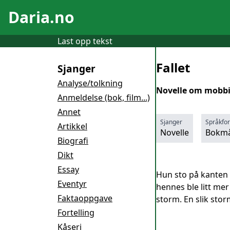
Daria.no
Last opp tekst
Fallet
Sjanger
Analyse/tolkning
Novelle om mobbin
Anmeldelse (bok, film...)
Annet
Sjanger
Språkfo
Artikkel
Novelle
Bokmå
Biografi
Dikt
Essay
Hun sto på kanten 
Eventyr
hennes ble litt mer
Faktaoppgave
storm. En slik storm
Fortelling
Kåseri