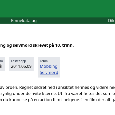
Emnekatalog
Dik
g og selvmord skrevet på 10. trinn.
rm
Lastet opp
Tema
l
2011.05.09
Mobbing
Selvmord
av broen. Regnet sildret ned i ansiktet hennes og videre n
 synlig under de hvite klærne. Ut ifra været føltes det som o
 du kunne se på en action film i helgene. I en film der alt går