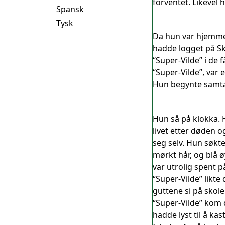
forventet. Likevel
Spansk
Tysk
Da hun var hjemme
hadde logget på Sk
“Super-Vilde” i de 
“Super-Vilde”, var 
Hun begynte samta
Hun så på klokka. 
livet etter døden o
seg selv. Hun søkte
mørkt hår, og blå ø
var utrolig spent p
“Super-Vilde” likt
guttene si på skole
“Super-Vilde” kom d
hadde lyst til å ka