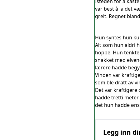
Isteden for å kaste
var best å la det 
greit. Regnet bland
Hun syntes hun kunn
Alt som hun aldri h
hoppe. Hun tenkte t
snakket med elvene 
lærere hadde begyn
Vinden var kraftig
som ble dratt av v
Det var kraftigere
hadde tretti meter 
det hun hadde ønsk
Legg inn di