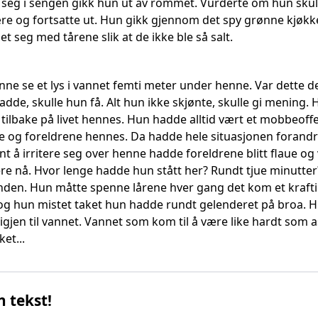
 seg i sengen gikk hun ut av rommet. Vurderte om hun skulle
være og fortsatte ut. Hun gikk gjennom det spy grønne kjøkke
et seg med tårene slik at de ikke ble så salt.
e se et lys i vannet femti meter under henne. Var dette det h
adde, skulle hun få. Alt hun ikke skjønte, skulle gi mening. H
ilbake på livet hennes. Hun hadde alltid vært et mobbeoffer
og foreldrene hennes. Da hadde hele situasjonen forandret se
t å irritere seg over henne hadde foreldrene blitt flaue og
ere nå. Hvor lenge hadde hun stått her? Rundt tjue minutter
inden. Hun måtte spenne lårene hver gang det kom et krafti
 og hun mistet taket hun hadde rundt gelenderet på broa. H
igjen til vannet. Vannet som kom til å være like hardt som asf
et...
n tekst!