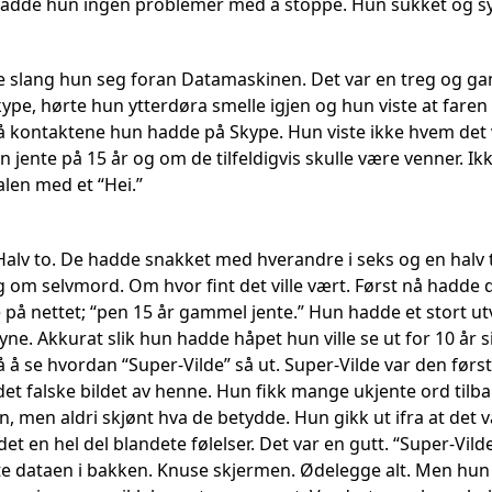
 hadde hun ingen problemer med å stoppe. Hun sukket og sy
 slang hun seg foran Datamaskinen. Det var en treg og ga
ype, hørte hun ytterdøra smelle igjen og hun viste at faren
få kontaktene hun hadde på Skype. Hun viste ikke hvem det v
en jente på 15 år og om de tilfeldigvis skulle være venner. I
len med et “Hei.”
Halv to. De hadde snakket med hverandre i seks og en halv 
g om selvmord. Om hvor fint det ville vært. Først nå hadde 
 på nettet; “pen 15 år gammel jente.” Hun hadde et stort ut
yne. Akkurat slik hun hadde håpet hun ville se ut for 10 år 
å å se hvordan “Super-Vilde” så ut. Super-Vilde var den førs
e det falske bildet av henne. Hun fikk mange ukjente ord t
n, men aldri skjønt hva de betydde. Hun gikk ut ifra at det v
et en hel del blandete følelser. Det var en gutt. “Super-Vild
ste dataen i bakken. Knuse skjermen. Ødelegge alt. Men hun 