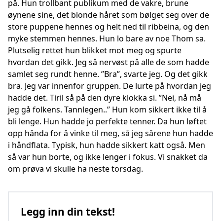
på. Hun trollbant publikum med de vakre, brune
øynene sine, det blonde håret som bølget seg over de
store puppene hennes og helt ned til ribbeina, og den
myke stemmen hennes. Hun lo bare av noe Thom sa.
Plutselig rettet hun blikket mot meg og spurte
hvordan det gikk. Jeg så nervøst på alle de som hadde
samlet seg rundt henne. ”Bra”, svarte jeg. Og det gikk
bra. Jeg var innenfor gruppen. De lurte på hvordan jeg
hadde det. Tiril så på den dyre klokka si. ”Nei, nå må
jeg gå folkens. Tannlegen..” Hun kom sikkert ikke til å
bli lenge. Hun hadde jo perfekte tenner. Da hun løftet
opp hånda for å vinke til meg, så jeg sårene hun hadde
i håndflata. Typisk, hun hadde sikkert katt også. Men
så var hun borte, og ikke lenger i fokus. Vi snakket da
om prøva vi skulle ha neste torsdag.
Legg inn din tekst!