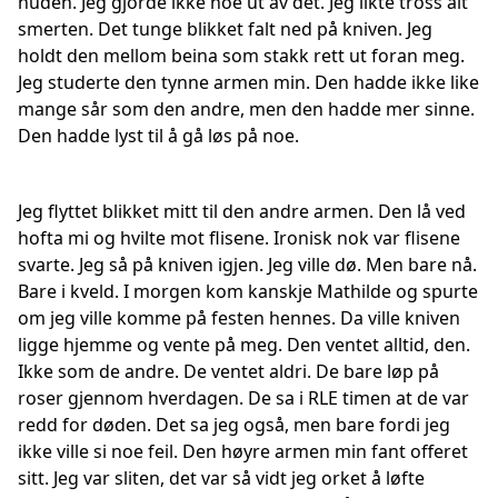
huden. Jeg gjorde ikke noe ut av det. Jeg likte tross alt
smerten. Det tunge blikket falt ned på kniven. Jeg
holdt den mellom beina som stakk rett ut foran meg.
Jeg studerte den tynne armen min. Den hadde ikke like
mange sår som den andre, men den hadde mer sinne.
Den hadde lyst til å gå løs på noe.
Jeg flyttet blikket mitt til den andre armen. Den lå ved
hofta mi og hvilte mot flisene. Ironisk nok var flisene
svarte. Jeg så på kniven igjen. Jeg ville dø. Men bare nå.
Bare i kveld. I morgen kom kanskje Mathilde og spurte
om jeg ville komme på festen hennes. Da ville kniven
ligge hjemme og vente på meg. Den ventet alltid, den.
Ikke som de andre. De ventet aldri. De bare løp på
roser gjennom hverdagen. De sa i RLE timen at de var
redd for døden. Det sa jeg også, men bare fordi jeg
ikke ville si noe feil. Den høyre armen min fant offeret
sitt. Jeg var sliten, det var så vidt jeg orket å løfte