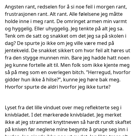
Angsten rant, redselen for å si noe feil i morgen rant,
frustrasjonen rant. Alt rant. Alle følelsene jeg måtte
holde inne i meg rant. De omringet armen min varmt
og hyggelig. Eller uhyggelig. Jeg tenkte på alt jeg sa.
Tenk om de satt og snakket om det jeg sa på skolen i
dag? De spurte jo ikke om jeg ville være med på
jentekveld. De snakket sikkert om hvor feil alt høres ut
fra den stygge munnen min. Bare jeg hadde hatt noen
jeg kunne fortelle alt til. Men folk som ikke kjente meg
så på meg som en overlegen bitch. ”Herregud, hvorfor
gidder hun ikke å hilse?”, kunne jeg høre bak meg.
Hvorfor spurte de aldri hvorfor jeg ikke turte?
Lyset fra det lille vinduet over meg reflekterte seg i
knivbladet. I det mørkerøde knivbladet. Jeg merket
ikke at jeg strammet knyttneven så hardt rundt skaftet
på kniven før neglene mine begynte å gnage seg inn i