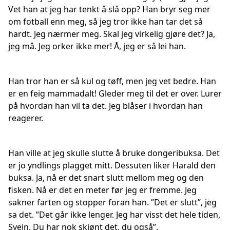
Vet han at jeg har tenkt å slå opp? Han bryr seg mer
om fotball enn meg, så jeg tror ikke han tar det så
hardt. Jeg nærmer meg. Skal jeg virkelig gjøre det? Ja,
jeg må. Jeg orker ikke mer! Å, jeg er så lei han.
Han tror han er så kul og tøff, men jeg vet bedre. Han
er en feig mammadalt! Gleder meg til det er over. Lurer
på hvordan han vil ta det. Jeg blåser i hvordan han
reagerer.
Han ville at jeg skulle slutte å bruke dongeribuksa. Det
er jo yndlings plagget mitt. Dessuten liker Harald den
buksa. Ja, nå er det snart slutt mellom meg og den
fisken. Nå er det en meter før jeg er fremme. Jeg
sakner farten og stopper foran han. ”Det er slutt”, jeg
sa det. ”Det går ikke lenger. Jeg har visst det hele tiden,
Svein. Du har nok skjønt det, du også”.