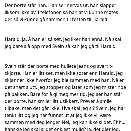
Der borte står han. Han ser nervøs ut, han slapper
liksom ikke av. I telefonen sa han at vi kunne møtes
der så vi kunne gå sammen til festen til Harald.
Harald, ja, Å han er så søt. Jeg liker han ennå. Nå skal
jeg bare slå opp med Svein så kan jeg gå til Harald.
Svein står der borte med hullete jeans og svart t-
skjorte. Han er litt søt, men ikke søter enn Harald. Jeg
skjønner ikke hvorfor jeg ble sammen med han. Nå er
det snart slutt. Jeg stopper og later som jeg mister noe
på bakken. Bare for å gi meg mer tid. Jeg ser han står
der borte, han smiler litt usikkert. Prøver å smile
tilbake, men det går ikke. Hva skal jeg si? Svein, jeg har
tenkt litt og jeg har funnet ut at jeg ikke vil være
sammen med deg lenger. Nei, jeg kan ikke si det. Ehh…
Kanskje jeg skal si det enklest mulig? Ja, det gjør jeg.