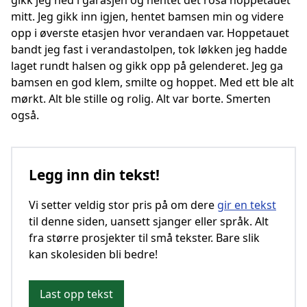
gikk jeg ned i garasjen og hentet det rosa hoppetauet
mitt. Jeg gikk inn igjen, hentet bamsen min og videre
opp i øverste etasjen hvor verandaen var. Hoppetauet
bandt jeg fast i verandastolpen, tok løkken jeg hadde
laget rundt halsen og gikk opp på gelenderet. Jeg ga
bamsen en god klem, smilte og hoppet. Med ett ble alt
mørkt. Alt ble stille og rolig. Alt var borte. Smerten
også.
Legg inn din tekst!
Vi setter veldig stor pris på om dere
gir en tekst
til denne siden, uansett sjanger eller språk. Alt
fra større prosjekter til små tekster. Bare slik
kan skolesiden bli bedre!
Last opp tekst