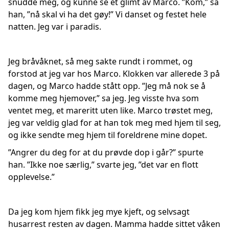
snudde meg, og kunne se et glimt av Marco. ”Kom,” sa
han, ”nå skal vi ha det gøy!” Vi danset og festet hele
natten. Jeg var i paradis.
Jeg bråvåknet, så meg sakte rundt i rommet, og
forstod at jeg var hos Marco. Klokken var allerede 3 på
dagen, og Marco hadde stått opp. ”Jeg må nok se å
komme meg hjemover,” sa jeg. Jeg visste hva som
ventet meg, et mareritt uten like. Marco trøstet meg,
jeg var veldig glad for at han tok meg med hjem til seg,
og ikke sendte meg hjem til foreldrene mine dopet.
”Angrer du deg for at du prøvde dop i går?” spurte
han. ”Ikke noe særlig,” svarte jeg, ”det var en flott
opplevelse.”
Da jeg kom hjem fikk jeg mye kjeft, og selvsagt
husarrest resten av dagen. Mamma hadde sittet våken