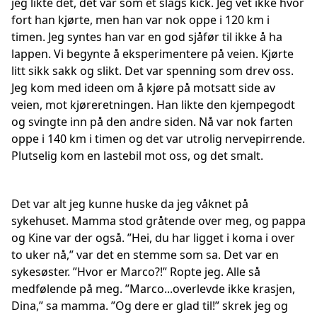
jeg likte det, det var som et slags kick. Jeg vet ikke hvor
fort han kjørte, men han var nok oppe i 120 km i
timen. Jeg syntes han var en god sjåfør til ikke å ha
lappen. Vi begynte å eksperimentere på veien. Kjørte
litt sikk sakk og slikt. Det var spenning som drev oss.
Jeg kom med ideen om å kjøre på motsatt side av
veien, mot kjøreretningen. Han likte den kjempegodt
og svingte inn på den andre siden. Nå var nok farten
oppe i 140 km i timen og det var utrolig nervepirrende.
Plutselig kom en lastebil mot oss, og det smalt.
Det var alt jeg kunne huske da jeg våknet på
sykehuset. Mamma stod gråtende over meg, og pappa
og Kine var der også. ”Hei, du har ligget i koma i over
to uker nå,” var det en stemme som sa. Det var en
sykesøster. ”Hvor er Marco?!” Ropte jeg. Alle så
medfølende på meg. ”Marco...overlevde ikke krasjen,
Dina,” sa mamma. ”Og dere er glad til!” skrek jeg og