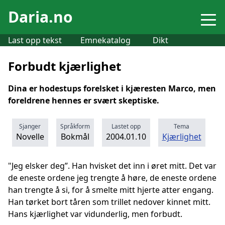
Daria.no
Last opp tekst
Emnekatalog
Dikt
Forbudt kjærlighet
Dina er hodestups forelsket i kjæresten Marco, men
foreldrene hennes er svært skeptiske.
Sjanger
Språkform
Lastet opp
Tema
Novelle
Bokmål
2004.01.10
Kjærlighet
"Jeg elsker deg”. Han hvisket det inn i øret mitt. Det var
de eneste ordene jeg trengte å høre, de eneste ordene
han trengte å si, for å smelte mitt hjerte atter engang.
Han tørket bort tåren som trillet nedover kinnet mitt.
Hans kjærlighet var vidunderlig, men forbudt.