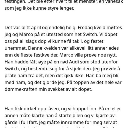
festingen. Det ble etter hvert til et mønster, en vanesak
som jeg ikke kunne styre lenger.
Det var blitt april og endelig helg. Fredag kveld møttes
jeg og Marco på et utested som het Switch. Vi dopet
oss på all slags dop vi kunne få tak i, og festet
uhemmet. Denne kvelden var alikevell litt annerledes
enn de fleste festkvelder. Marco ville prøve noe nytt.
Han hadde fått øye på en rød Audi som stod utenfor
Switch, og bestemte seg for å stjele den. Jeg prøvde å
prate ham fra det, men det gikk ikke. Han ba meg bli
med ham, og det gjorde jeg. På toppen av det hele var
dømmekraften min svekket av alt dopet.
Han fikk dirket opp låsen, og vi hoppet inn. På en eller
annen måte klarte han å starte bilen og vi kjørte av
gårde i full fart. Jeg måtte innrømme for meg selv at