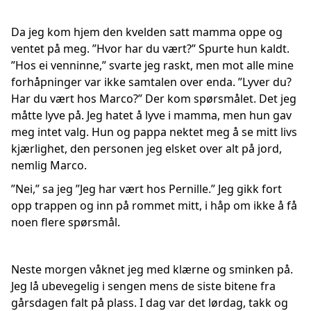
Da jeg kom hjem den kvelden satt mamma oppe og
ventet på meg. ”Hvor har du vært?” Spurte hun kaldt.
”Hos ei venninne,” svarte jeg raskt, men mot alle mine
forhåpninger var ikke samtalen over enda. ”Lyver du?
Har du vært hos Marco?” Der kom spørsmålet. Det jeg
måtte lyve på. Jeg hatet å lyve i mamma, men hun gav
meg intet valg. Hun og pappa nektet meg å se mitt livs
kjærlighet, den personen jeg elsket over alt på jord,
nemlig Marco.
”Nei,” sa jeg ”Jeg har vært hos Pernille.” Jeg gikk fort
opp trappen og inn på rommet mitt, i håp om ikke å få
noen flere spørsmål.
Neste morgen våknet jeg med klærne og sminken på.
Jeg lå ubevegelig i sengen mens de siste bitene fra
gårsdagen falt på plass. I dag var det lørdag, takk og