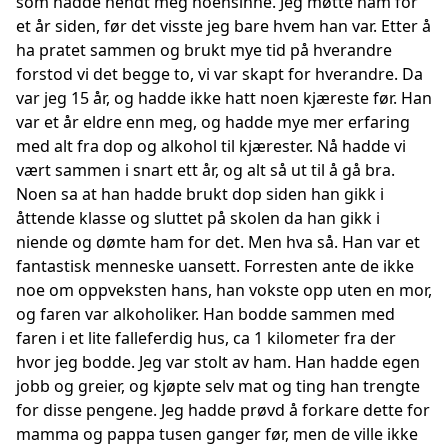
som hadde hendt meg noensinne. Jeg møtte ham for
et år siden, før det visste jeg bare hvem han var. Etter å
ha pratet sammen og brukt mye tid på hverandre
forstod vi det begge to, vi var skapt for hverandre. Da
var jeg 15 år, og hadde ikke hatt noen kjæreste før. Han
var et år eldre enn meg, og hadde mye mer erfaring
med alt fra dop og alkohol til kjærester. Nå hadde vi
vært sammen i snart ett år, og alt så ut til å gå bra.
Noen sa at han hadde brukt dop siden han gikk i
åttende klasse og sluttet på skolen da han gikk i
niende og dømte ham for det. Men hva så. Han var et
fantastisk menneske uansett. Forresten ante de ikke
noe om oppveksten hans, han vokste opp uten en mor,
og faren var alkoholiker. Han bodde sammen med
faren i et lite falleferdig hus, ca 1 kilometer fra der
hvor jeg bodde. Jeg var stolt av ham. Han hadde egen
jobb og greier, og kjøpte selv mat og ting han trengte
for disse pengene. Jeg hadde prøvd å forkare dette for
mamma og pappa tusen ganger før, men de ville ikke