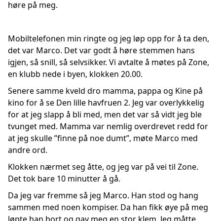
høre på meg.
Mobiltelefonen min ringte og jeg løp opp for å ta den,
det var Marco. Det var godt å høre stemmen hans
igjen, så snill, så selvsikker. Vi avtalte å møtes på Zone,
en klubb nede i byen, klokken 20.00.
Senere samme kveld dro mamma, pappa og Kine på
kino for å se Den lille havfruen 2. Jeg var overlykkelig
for at jeg slapp å bli med, men det var så vidt jeg ble
tvunget med. Mamma var nemlig overdrevet redd for
at jeg skulle ”finne på noe dumt”, møte Marco med
andre ord.
Klokken nærmet seg åtte, og jeg var på vei til Zone.
Det tok bare 10 minutter å gå.
Da jeg var fremme så jeg Marco. Han stod og hang
sammen med noen kompiser. Da han fikk øye på meg
løpte han bort og gav meg en stor klem. Jeg måtte