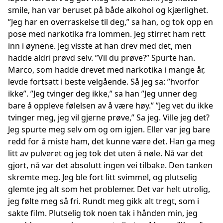
smile, han var beruset på både alkohol og kjærlighet.
”Jeg har en overraskelse til deg,” sa han, og tok opp en
pose med narkotika fra lommen. Jeg stirret ham rett
inn i øynene. Jeg visste at han drev med det, men
hadde aldri prøvd selv. ”Vil du prøve?” Spurte han.
Marco, som hadde drevet med narkotika i mange år,
levde fortsatt i beste velgående. Så jeg sa: ”hvorfor
ikke”. ”Jeg tvinger deg ikke,” sa han ”Jeg unner deg
bare å oppleve følelsen av å være høy.” ”Jeg vet du ikke
tvinger meg, jeg vil gjerne prøve,” Sa jeg. Ville jeg det?
Jeg spurte meg selv om og om igjen. Eller var jeg bare
redd for å miste ham, det kunne være det. Han ga meg
litt av pulveret og jeg tok det uten å nøle. Nå var det
gjort, nå var det absolutt ingen vei tilbake. Den tanken
skremte meg. Jeg ble fort litt svimmel, og plutselig
glemte jeg alt som het problemer. Det var helt utrolig,
jeg følte meg så fri. Rundt meg gikk alt tregt, som i
sakte film. Plutselig tok noen tak i hånden min, jeg