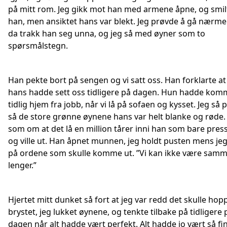
på mitt rom. Jeg gikk mot han med armene åpne, og smilt
han, men ansiktet hans var blekt. Jeg prøvde å gå nærm
da trakk han seg unna, og jeg så med øyner som to
spørsmålstegn.
Han pekte bort på sengen og vi satt oss. Han forklarte a
hans hadde sett oss tidligere på dagen. Hun hadde kom
tidlig hjem fra jobb, når vi lå på sofaen og kysset. Jeg så 
så de store grønne øynene hans var helt blanke og røde.
som om at det lå en million tårer inni han som bare pres
og ville ut. Han åpnet munnen, jeg holdt pusten mens jeg
på ordene som skulle komme ut. ”Vi kan ikke være sam
lenger.”
Hjertet mitt dunket så fort at jeg var redd det skulle hop
brystet, jeg lukket øynene, og tenkte tilbake på tidligere 
dagen når alt hadde vært perfekt. Alt hadde jo vært så fin