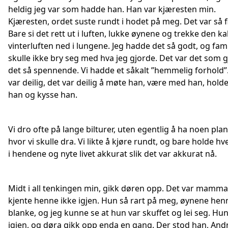
heldig jeg var som hadde han. Han var kjæresten min.
Kjæresten, ordet suste rundt i hodet på meg. Det var så fi
Bare si det rett ut i luften, lukke øynene og trekke den ka
vinterluften ned i lungene. Jeg hadde det så godt, og fam
skulle ikke bry seg med hva jeg gjorde. Det var det som 
det så spennende. Vi hadde et såkalt ”hemmelig forhold”
var deilig, det var deilig å møte han, være med han, hold
han og kysse han.
Vi dro ofte på lange bilturer, uten egentlig å ha noen pla
hvor vi skulle dra. Vi likte å kjøre rundt, og bare holde h
i hendene og nyte livet akkurat slik det var akkurat nå.
Midt i all tenkingen min, gikk døren opp. Det var mamma
kjente henne ikke igjen. Hun så rart på meg, øynene hen
blanke, og jeg kunne se at hun var skuffet og lei seg. Hun
igjen, og døra gikk opp enda en gang. Der stod han, Andr