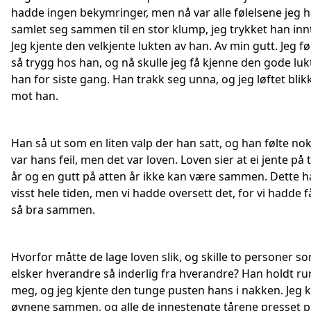
hadde ingen bekymringer, men nå var alle følelsene jeg 
samlet seg sammen til en stor klump, jeg trykket han inn
Jeg kjente den velkjente lukten av han. Av min gutt. Jeg f
så trygg hos han, og nå skulle jeg få kjenne den gode luk
han for siste gang. Han trakk seg unna, og jeg løftet blik
mot han.
Han så ut som en liten valp der han satt, og han følte nok
var hans feil, men det var loven. Loven sier at ei jente på 
år og en gutt på atten år ikke kan være sammen. Dette h
visst hele tiden, men vi hadde oversett det, for vi hadde f
så bra sammen.
Hvorfor måtte de lage loven slik, og skille to personer s
elsker hverandre så inderlig fra hverandre? Han holdt ru
meg, og jeg kjente den tunge pusten hans i nakken. Jeg 
øynene sammen, og alle de innestengte tårene presset p