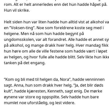
rom. Alt er helt annerledes enn det hun hadde håpet på.
Hun vil skrike.
Helt siden hun var liten hadde hun alltid vist at alkohol va
en ”Voksen-ting”. Noe som foreldrene koste seg med i
helgene. Men nå som hun hadde begynt på
ungdomsskolen, var alt forandret. Alle hadde et annet s
på alkohol, og mange drakk hver helg. Hver mandag fikk
hun høre om alle de ville festene som hadde vært i løpet
av helgen, og hvor fulle alle hadde blitt. Selv likte hun ikk
tanken på det engang.
”Kom og bli med til helgen da, Nora”, hadde venninnen
sagt. Anna, hun som drakk hver helg. ”Ja, det blir døds
kult”, hadde kjæresten, Kenneth, sagt enig. De mørke
øynene var store og oppspilte. Selv hadde hun bare
mumlet noe uforståelig, og lest videre.