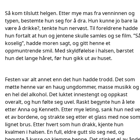
Så kom tilslutt helgen. Etter mye mas fra venninnen og
typen, bestemte hun seg for å dra. Hun kunne jo bare la
være å drikke?, tenkte hun nervøst. Til foreldrene hadde
hun fortalt at hun og jentene skulle samles og se film. ”S
koselig”, hadde moren sagt, og gitt henne et
oppmuntrende smil. Med skyldfølelse i halsen, børstet
hun det lange håret, før hun gikk ut av huset.
Festen var alt annet enn det hun hadde trodd. Det som
møtte henne var en haug ungdommer, masse musikk og
en hel del alkohol. Det luktet innestengt og oppkast
overalt, og hun følte seg uvel. Raskt begynte hun å lete
etter Anna og Kenneth. Etter mye leting, sank hun ned v
et av bordene, og strakte seg etter et glass med noe so
lignet brus. Etter hvert som hun drakk, kjente hun
kvalmen i halsen. En full, eldre gutt slo seg ned, og
begynte å kysse og klemme henne. Det stinket øl av ånd