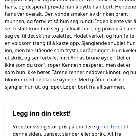
hans, og desperat prøvde hun å dytte han bort. Hendene
hans var overalt. Den vonde smaken av drinken brant i
munnen, og fortvilet så hun seg rundt. Ingen kjente var 
se. Tilslutt kom hun seg gråtkvalt bort, og prøvde å bane
seg vei til det skitne toalettet. Hodet verket, og hun følte
en voldsom trang til å kaste opp. Sjanglende snublet hun
inn, men ble stående som fryst i døråpningen. Hun kvele
et skrik, og ser fortvilet inn i Annas brune øyne. ”Det er
ikke som du tror”, roper Kenneth desperat, men det er
som hun ikke hører. Tårene renner nedover kinnet, og h
blunker med de blanke øynene. Med gråten i halsen
sjangler hun ut, og løper. Løper bort fra alt sammen.
Legg inn din tekst!
Vi setter veldig stor pris på om dere
gir en tekst
til
denne siden, uansett sjanger eller språk. Alt fra