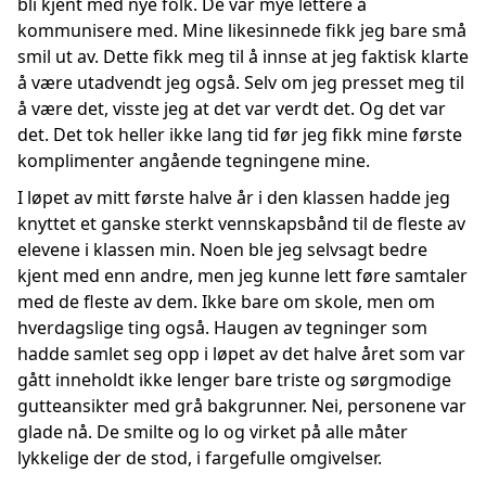
bli kjent med nye folk. De var mye lettere å
kommunisere med. Mine likesinnede fikk jeg bare små
smil ut av. Dette fikk meg til å innse at jeg faktisk klarte
å være utadvendt jeg også. Selv om jeg presset meg til
å være det, visste jeg at det var verdt det. Og det var
det. Det tok heller ikke lang tid før jeg fikk mine første
komplimenter angående tegningene mine.
I løpet av mitt første halve år i den klassen hadde jeg
knyttet et ganske sterkt vennskapsbånd til de fleste av
elevene i klassen min. Noen ble jeg selvsagt bedre
kjent med enn andre, men jeg kunne lett føre samtaler
med de fleste av dem. Ikke bare om skole, men om
hverdagslige ting også. Haugen av tegninger som
hadde samlet seg opp i løpet av det halve året som var
gått inneholdt ikke lenger bare triste og sørgmodige
gutteansikter med grå bakgrunner. Nei, personene var
glade nå. De smilte og lo og virket på alle måter
lykkelige der de stod, i fargefulle omgivelser.