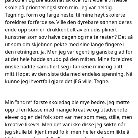
på skolen og ble automatisk overført videre til neste
skole på prioriteringslisten min. Jeg var heldig.
Tegning, form og farge neste, til mine høyt skolerte
foreldres forferdelse. Ville den dyrebare sønnen deres
ende opp som en drukkenbolt av en udisiplinert
kunstner som sov halve dagen og malte resten? Det så
ut som om skjebnen pekte med sine lange fingere i
den retningen, ja. Men jeg var egentlig ganske glad for
at det hele hadde snudd på den måten. Mine foreldres
ønske hadde kamuflert seg i tankene mine og blitt
mitt i løpet av den siste tida med endeløs spenning. Nå
kunne jeg ihvertfall gjøre det JEG ville. Tegne.
Min ”andre” første skoledag ble mye bedre. Jeg møtte
opp til en klasse med mange kreative og utadvendte
elever og en del folk som var mer som meg, stille, men
kreative likevel. Men det var ikke disse jeg søkte når
jeg skulle bli kjent med folk, men heller de som likte å