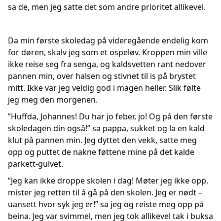
sa de, men jeg satte det som andre prioritet allikevel.
Da min første skoledag på videregående endelig kom
for døren, skalv jeg som et ospeløv. Kroppen min ville
ikke reise seg fra senga, og kaldsvetten rant nedover
pannen min, over halsen og stivnet til is på brystet
mitt. Ikke var jeg veldig god i magen heller. Slik følte
jeg meg den morgenen.
”Huffda, Johannes! Du har jo feber, jo! Og på den første
skoledagen din også!” sa pappa, sukket og la en kald
klut på pannen min. Jeg dyttet den vekk, satte meg
opp og puttet de nakne føttene mine på det kalde
parkett-gulvet.
”Jeg kan ikke droppe skolen i dag! Møter jeg ikke opp,
mister jeg retten til å gå på den skolen. Jeg er nødt –
uansett hvor syk jeg er!” sa jeg og reiste meg opp på
beina. Jeg var svimmel, men jeg tok allikevel tak i buksa