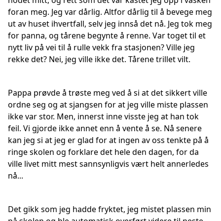
hodet mitt, og rett som det var kastet jeg opp i vasken
foran meg. Jeg var dårlig. Altfor dårlig til å bevege meg
ut av huset ihvertfall, selv jeg innså det nå. Jeg tok meg
for panna, og tårene begynte å renne. Var toget til et
nytt liv på vei til å rulle vekk fra stasjonen? Ville jeg
rekke det? Nei, jeg ville ikke det. Tårene trillet vilt.
Pappa prøvde å trøste meg ved å si at det sikkert ville
ordne seg og at sjangsen for at jeg ville miste plassen
ikke var stor. Men, innerst inne visste jeg at han tok
feil. Vi gjorde ikke annet enn å vente å se. Nå senere
kan jeg si at jeg er glad for at ingen av oss tenkte på å
ringe skolen og forklare det hele den dagen, for da
ville livet mitt mest sannsynligvis vært helt annerledes
nå...
Det gikk som jeg hadde fryktet, jeg mistet plassen min