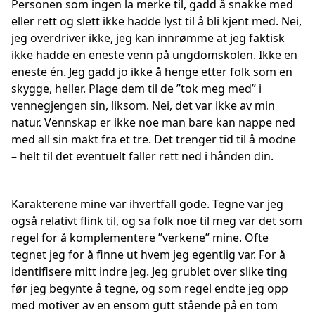
Personen som ingen la merke til, gadd å snakke med
eller rett og slett ikke hadde lyst til å bli kjent med. Nei,
jeg overdriver ikke, jeg kan innrømme at jeg faktisk
ikke hadde en eneste venn på ungdomskolen. Ikke en
eneste én. Jeg gadd jo ikke å henge etter folk som en
skygge, heller. Plage dem til de ”tok meg med” i
vennegjengen sin, liksom. Nei, det var ikke av min
natur. Vennskap er ikke noe man bare kan nappe ned
med all sin makt fra et tre. Det trenger tid til å modne
– helt til det eventuelt faller rett ned i hånden din.
Karakterene mine var ihvertfall gode. Tegne var jeg
også relativt flink til, og sa folk noe til meg var det som
regel for å komplementere ”verkene” mine. Ofte
tegnet jeg for å finne ut hvem jeg egentlig var. For å
identifisere mitt indre jeg. Jeg grublet over slike ting
før jeg begynte å tegne, og som regel endte jeg opp
med motiver av en ensom gutt stående på en tom