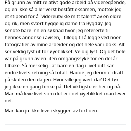
På grunn av mitt relativt gode arbeid på videregående,
og en ikke så aller verst bestått eksamen, mottok jeg
et stipend for å ”videreutvikle mitt talent” av en eldre
og rik, men svært hyggelig dame fra Bygdøy. Jeg
sendte bare inn en søknad hvor jeg refererte til
hennes annonse i avisen, i tillegg til å legge ved noen
fotografier av mine arbeider og det hele var i boks. Alt
ser veldig lyst ut for øyeblikket. Veldig lyst. Og det hele
var på grunn av en liten omgangssyke for en del år
tilbake. Så merkelig - at bare en dag i livet ditt kan
endre livets retning så totalt. Hadde jeg derimot dratt
på skolen den dagen. Hvor ville jeg vært da? Det tør
jeg ikke en gang tenke på. Det viktigste er her og nå.
Man må leve livet som det er i det øyeblikket man lever
det.
Man kan jo ikke leve i skyggen av fortiden...