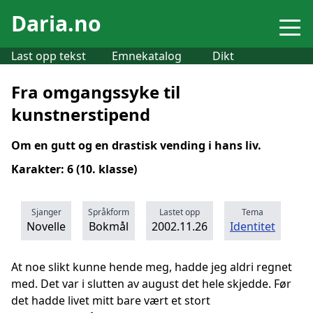
Daria.no
Last opp tekst
Emnekatalog
Dikt
Fra omgangssyke til
kunstnerstipend
Om en gutt og en drastisk vending i hans liv.
Karakter: 6 (10. klasse)
Sjanger
Språkform
Lastet opp
Tema
Novelle
Bokmål
2002.11.26
Identitet
At noe slikt kunne hende meg, hadde jeg aldri regnet
med. Det var i slutten av august det hele skjedde. Før
det hadde livet mitt bare vært et stort