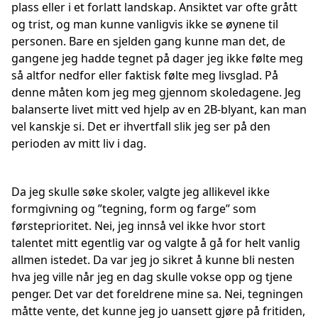
plass eller i et forlatt landskap. Ansiktet var ofte grått
og trist, og man kunne vanligvis ikke se øynene til
personen. Bare en sjelden gang kunne man det, de
gangene jeg hadde tegnet på dager jeg ikke følte meg
så altfor nedfor eller faktisk følte meg livsglad. På
denne måten kom jeg meg gjennom skoledagene. Jeg
balanserte livet mitt ved hjelp av en 2B-blyant, kan man
vel kanskje si. Det er ihvertfall slik jeg ser på den
perioden av mitt liv i dag.
Da jeg skulle søke skoler, valgte jeg allikevel ikke
formgivning og ”tegning, form og farge” som
førsteprioritet. Nei, jeg innså vel ikke hvor stort
talentet mitt egentlig var og valgte å gå for helt vanlig
allmen istedet. Da var jeg jo sikret å kunne bli nesten
hva jeg ville når jeg en dag skulle vokse opp og tjene
penger. Det var det foreldrene mine sa. Nei, tegningen
måtte vente, det kunne jeg jo uansett gjøre på fritiden,