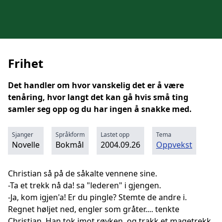
Frihet
Det handler om hvor vanskelig det er å være
tenåring, hvor langt det kan gå hvis små ting
samler seg opp og du har ingen å snakke med.
Sjanger
Språkform
Lastet opp
Tema
Novelle
Bokmål
2004.09.26
Oppvekst
Christian så på de såkalte vennene sine.
-Ta et trekk nå da! sa "lederen" i gjengen.
-Ja, kom igjen'a! Er du pingle? Stemte de andre i.
Regnet høljet ned, engler som gråter.... tenkte
Christian. Han tok imot røyken, og trakk et magetrekk,