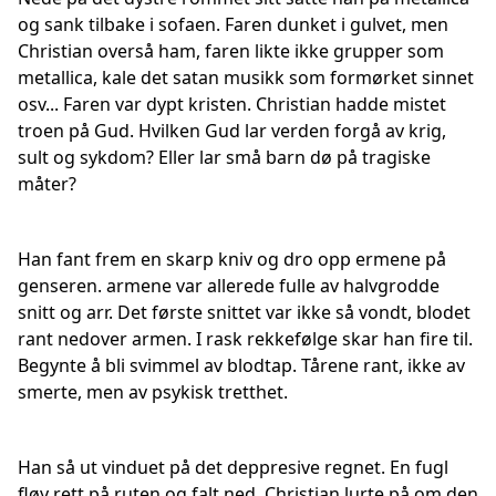
og sank tilbake i sofaen. Faren dunket i gulvet, men
Christian overså ham, faren likte ikke grupper som
metallica, kale det satan musikk som formørket sinnet
osv... Faren var dypt kristen. Christian hadde mistet
troen på Gud. Hvilken Gud lar verden forgå av krig,
sult og sykdom? Eller lar små barn dø på tragiske
måter?
Han fant frem en skarp kniv og dro opp ermene på
genseren. armene var allerede fulle av halvgrodde
snitt og arr. Det første snittet var ikke så vondt, blodet
rant nedover armen. I rask rekkefølge skar han fire til.
Begynte å bli svimmel av blodtap. Tårene rant, ikke av
smerte, men av psykisk tretthet.
Han så ut vinduet på det deppresive regnet. En fugl
fløy rett på ruten og falt ned. Christian lurte på om den