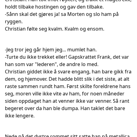
holdt tilbake hostingen og gav den tilbake.
-Sånn skal det gjøres ja! sa Morten og slo ham på
ryggen.
Christian følte seg kvalm. Kvalm og ensom.
-Jeg tror jeg går hjem jeg... mumlet han.
-Turte du ikke trekket eller! Gapskrattet Frank, det var
han som var "lederen", de andre lo med.
Christian giddet ikke å svare engang, han bare gikk fra
dem, og hjemover. Det hadde blitt slik i det siste, at alt
raste sammen rundt ham. Først skilte foreldrene hans
seg, moren ville ikke vite av ham, for noen måneder
siden oppdaget han at venner ikke var venner. Så rant
begeret over da han ble dumpa. Han taklet det bare
ikke lengere.
Nede på det dystre rommet sitt satte han på metallica