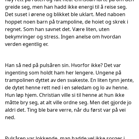
greide seg, men han hadd ikke energi til å reise seg.
Det suset i ørene og blikket ble uklart. Med naboen
hoppet noen barn på trampoline, de hoiet og skrek i
regnet. Som han savnet det. Være liten, uten
bekymringer og stress. Ingen anelse om hvordan
verden egentlig er.
Han så ned på pulsåren sin. Hvorfor ikke? Det var
ingenting som holdt ham her lengere. Ungene på
trampolinen dyttet av den svakeste. En liten tynn jente,
de dytet henne rett ned i en søledam og lo av henne.
Hun løp hjem. Christian ville si til henne at hun ikke
måtte bry seg, at alt ville ordne seg. Men det gjorde jo
aldri det. Ting ble bare verre, når du først var på vei
ned.
Pulsåren var lokkende, man hadde vel ikke sorger i