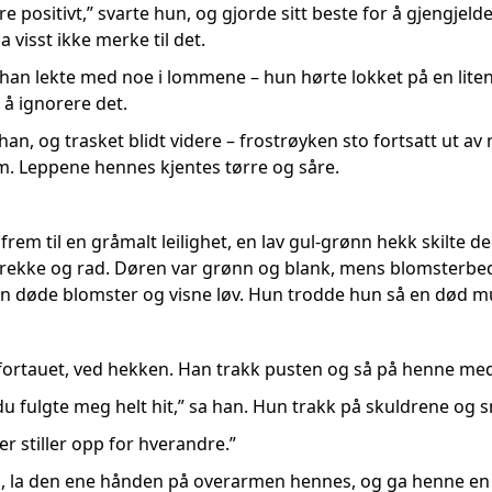
are positivt,” svarte hun, og gjorde sitt beste for å gjengjel
 visst ikke merke til det.
t han lekte med noe i lommene – hun hørte lokket på en li
 å ignorere det.
 han, og trasket blidt videre – frostrøyken sto fortsatt ut
. Leppene hennes kjentes tørre og såre.
em til en gråmalt leilighet, en lav gul-grønn hekk skilte de
 rekke og rad. Døren var grønn og blank, mens blomsterbed
n døde blomster og visne løv. Hun trodde hun så en død mu
fortauet, ved hekken. Han trakk pusten og så på henne med 
du fulgte meg helt hit,” sa han. Hun trakk på skuldrene og sm
r stiller opp for hverandre.”
, la den ene hånden på overarmen hennes, og ga henne en r