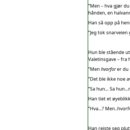
”Men – hva gjør du 
hånden, en halvan
Han så opp på henn
”Jeg tok snarveien 
Hun ble stående ut
Valetinsgave – fra
”Men
hvorfor
er du 
”Det ble ikke noe a
”Sa hun... Sa hun...n
Han tiet et øyeblikk
”Hva...? Men..hvorfo
Han reiste seg plu