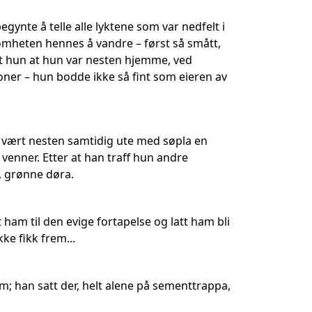
gynte å telle alle lyktene som var nedfelt i
omheten hennes å vandre – først så smått,
get hun at hun var nesten hjemme, ved
oner – hun bodde ikke så fint som eieren av
vært nesten samtidig ute med søpla en
 venner. Etter at han traff hun andre
, grønne døra.
am til den evige fortapelse og latt ham bli
ke fikk frem...
m; han satt der, helt alene på sementtrappa,