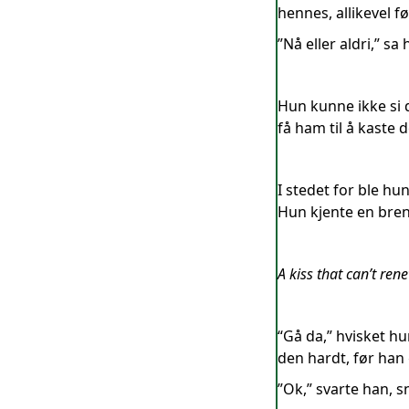
hennes, allikevel f
”Nå eller aldri,” 
Hun kunne ikke si d
få ham til å kaste 
I stedet for ble h
Hun kjente en bren
A kiss that can’t re
“Gå da,” hvisket h
den hardt, før han
”Ok,” svarte han, 