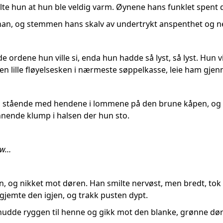
ølte hun at hun ble veldig varm. Øynene hans funklet spent 
sa han, og stemmen hans skalv av undertrykt anspenthet og ne
e ordene hun ville si, enda hun hadde så lyst, så lyst. Hun 
den lille fløyelsesken i nærmeste søppelkasse, leie ham gje
un stående med hendene i lommene på den brune kåpen, og 
nende klump i halsen der hun sto.
new…
un, og nikket mot døren. Han smilte nervøst, men bredt, to
 gjemte den igjen, og trakk pusten dypt.
snudde ryggen til henne og gikk mot den blanke, grønne dø