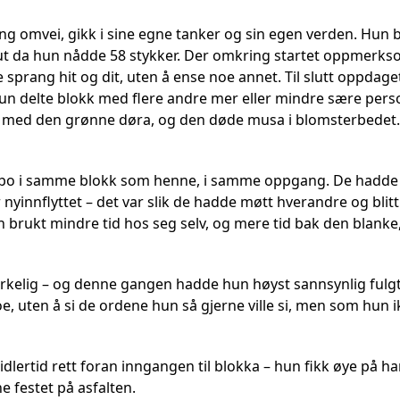
ng omvei, gikk i sine egne tanker og sin egen verden. Hun be
 ut da hun nådde 58 stykker. Der omkring startet oppmerks
re sprang hit og dit, uten å ense noe annet. Til slutt oppda
hun delte blokk med flere andre mer eller mindre sære pers
n med den grønne døra, og den døde musa i blomsterbedet.
 bo i samme blokk som henne, i samme oppgang. De hadde 
yinnflyttet – det var slik de hadde møtt hverandre og blitt
 brukt mindre tid hos seg selv, og mere tid bak den blanke
rkelig – og denne gangen hadde hun høyst sannsynlig fulgt h
oe, uten å si de ordene hun så gjerne ville si, men som hun ik
lertid rett foran inngangen til blokka – hun fikk øye på ha
e festet på asfalten.