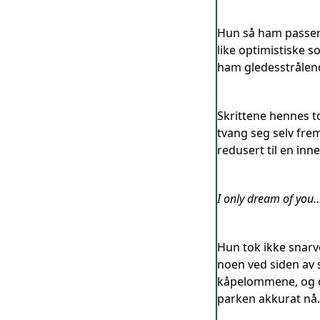
Hun så ham passere
like optimistiske 
ham gledesstrålend
Skrittene hennes to
tvang seg selv fre
redusert til en inn
I only dream of you
Hun tok ikke snarv
noen ved siden av 
kåpelommene, og de
parken akkurat nå.