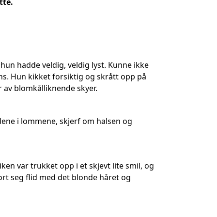
tte.
 hun hadde veldig, veldig lyst. Kunne ikke
. Hun kikket forsiktig og skrått opp på
 av blomkålliknende skyer.
dene i lommene, skjerf om halsen og
n var trukket opp i et skjevt lite smil, og
jort seg flid med det blonde håret og