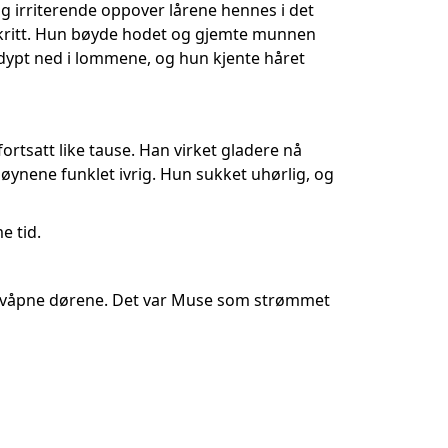
og irriterende oppover lårene hennes i det
 skritt. Hun bøyde hodet og gjemte munnen
 dypt ned i lommene, og hun kjente håret
rtsatt like tause. Han virket gladere nå
ynene funklet ivrig. Hun sukket uhørlig, og
e tid.
alvåpne dørene. Det var Muse som strømmet