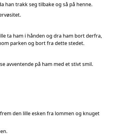
da han trakk seg tilbake og så på henne.
rvøsitet.
ville ta ham i hånden og dra ham bort derfra,
nnom parken og bort fra dette stedet.
se avventende på ham med et stivt smil.
k frem den lille esken fra lommen og knuget
ren.