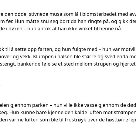
 den døde, stivnede musa som lå i blomsterbedet med avven
som før. Hun måtte snu seg bort da han ringte på, og gikk d
e i døren – hun antok at han ikke vinket til henne nå.
k til å sette opp farten, og hun fulgte med – hun var motvilli
mover og vekk. Klumpen i halsen ble større og sved enda mer
estengt, bankende følelse et sted mellom strupen og hjertet
…
eien gjennom parken – hun ville ikke vasse gjennom de dø
seg. Hun kunne bare kjenne den kalde luften mot strømpen
n varme luften som ble til frostrøyk over de høsttørre lep