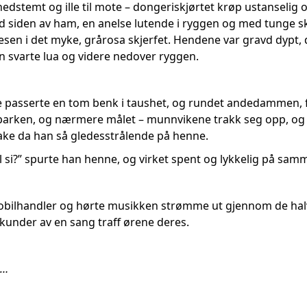
nedstemt og ille til mote – dongeriskjørtet krøp ustanselig 
ved siden av ham, en anelse lutende i ryggen og med tunge
esen i det myke, grårosa skjerfet. Hendene var gravd dypt,
n svarte lua og videre nedover ryggen.
De passerte en tom benk i taushet, og rundet andedammen, fo
parken, og nærmere målet – munnvikene trakk seg opp, og ø
bake da han så gledesstrålende på henne.
l si?” spurte han henne, og virket spent og lykkelig på samm
mobilhandler og hørte musikken strømme ut gjennom de h
kunder av en sang traff ørene deres.
e…