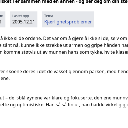
elsket i er sammen med en annen - og ber deg om din stø
rm
Lastet opp
Tema
l
2005.12.21
Kjærlighetsproblemer
å ikke si de ordene. Det var om å gjøre å ikke si de, selv om
sånt nå, kunne ikke strekke ut armen og gripe hånden hans
n komme støtvis ut av munnen hans som tykke, hvite klaser
ver skoene deres i det de vasset gjennom parken, med hen
pene.
 – de isblå øynene var klare og fokuserte, den ene munnvike
lette og optimistiske. Han så så fin ut, han hadde virkelig g