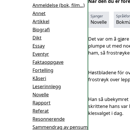
Når den du er for
Anmeldelse (bok, film...)
Annet
Sjanger
Språkfo
Artikkel
Novelle
Bokmå
Biografi
Dikt
Det var om å gjøre 
Essay
plumpe ut med noe 
ham, så frostrøyke
Eventyr
Faktaoppgave
Fortelling
Høstbladene fór o
Kåseri
frostrøyk over lep
Leserinnlegg
Novelle
Han så ubekymret ut
Rapport
skrittene hans var 
Referat
klesvalget i dag.
Resonnerende
Sammendrag av pensum