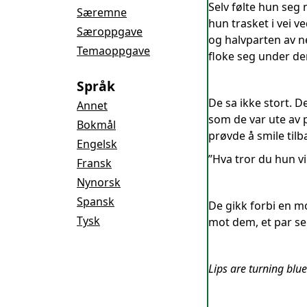
Selv følte hun seg 
Særemne
hun trasket i vei 
Særoppgave
og halvparten av n
Temaoppgave
floke seg under de
Språk
De sa ikke stort. 
Annet
som de var ute av 
Bokmål
prøvde å smile til
Engelsk
”Hva tror du hun vi
Fransk
Nynorsk
Spansk
De gikk forbi en 
Tysk
mot dem, et par se
Lips are turning blu