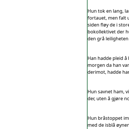
Hun tok en lang, la
fortauet, men falt
siden fløy de i sto
bokollektivet der 
den grå leilighete
Han hadde pleid å
morgen da han var n
derimot, hadde han
Hun savnet ham, vi
der, uten å gjøre n
Hun bråstoppet imid
med de isblå øynen