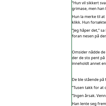
“Hun vil sikkert sv
grimase, men han la
Hun la merke til a
klikk. Hun forsøkte
”Jeg håper det,” sa
foran nesen på dem
Omsider nådde de fr
der de sto pent på
inneholdt annet en
De ble stående på 
”Tusen takk for at 
”Ingen årsak. Venne
Han lente seg frem