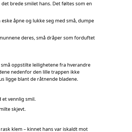
de det brede smilet hans. Det føltes som en
ten eske åpne og lukke seg med små, dumpe
 av munnene deres, små dråper som forduftet
 små oppstilte leilighetene fra hverandre
ene nedenfor den lille trappen ikke
s ligge blant de råtnende bladene.
et vennlig smil.
ilte skjevt.
ask klem – kinnet hans var iskaldt mot