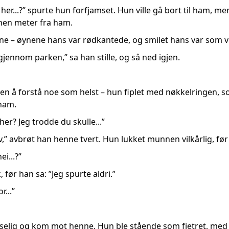
her...?” spurte hun forfjamset. Hun ville gå bort til ham, m
nen meter fra ham.
e – øynene hans var rødkantede, og smilet hans var som vi
gjennom parken,” sa han stille, og så ned igjen.
en å forstå noe som helst – hun fiplet med nøkkelringen, so
 ham.
her? Jeg trodde du skulle...”
v,” avbrøt han henne tvert. Hun lukket munnen vilkårlig, fø
ei...?”
, før han sa: ”Jeg spurte aldri.”
r...”
tselig og kom mot henne. Hun ble stående som fjetret, med