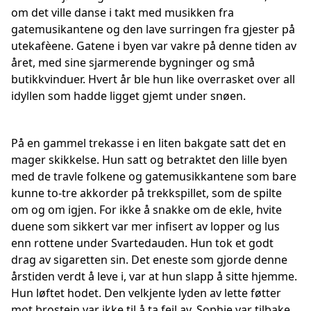
om det ville danse i takt med musikken fra
gatemusikantene og den lave surringen fra gjester på
utekafèene. Gatene i byen var vakre på denne tiden av
året, med sine sjarmerende bygninger og små
butikkvinduer. Hvert år ble hun like overrasket over all
idyllen som hadde ligget gjemt under snøen.
På en gammel trekasse i en liten bakgate satt det en
mager skikkelse. Hun satt og betraktet den lille byen
med de travle folkene og gatemusikkantene som bare
kunne to-tre akkorder på trekkspillet, som de spilte
om og om igjen. For ikke å snakke om de ekle, hvite
duene som sikkert var mer infisert av lopper og lus
enn rottene under Svartedauden. Hun tok et godt
drag av sigaretten sin. Det eneste som gjorde denne
årstiden verdt å leve i, var at hun slapp å sitte hjemme.
Hun løftet hodet. Den velkjente lyden av lette føtter
mot brostein var ikke til å ta feil av. Sophie var tilbake.