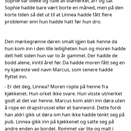
Sophie var bleke og fulle av blåmerker, arr og sår.
Sophie hadde bare vært borte en måned, men på den
korte tiden så det ut til at Linnea hadde fått flere
problemer enn hun hadde hatt før hun dro.
Den mørkegrønne døren smalt igjen bak henne da
hun kom inn i den lille leiligheten hun og moren hadde
delt helt siden hun var to år gammel. Der hadde de
bodd alene, inntil året før. Da hadde moren fått seg en
ny kjæreste ved navn Marcus, som senere hadde
flyttet inn.
- Er det deg, Linnea? Moren ropte på henne fra
kjøkkenet. Hun orket ikke svare. Hun visste utmerket
godt at det var henne. Marcus kom aldri inn døra uten
å rope en drapstrussel eller et banneord. Dette fordi
han aldri gikk ut døra om han ikke hadde tenkt seg på
pub. Linnea gikk inn på kjøkkenet og satte seg på
andre enden av bordet. Rommet var lite og malt i