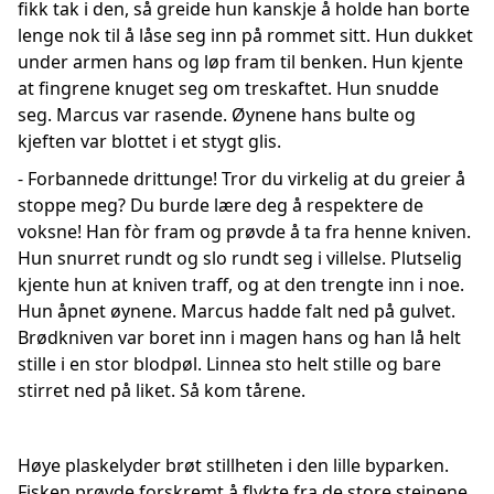
fikk tak i den, så greide hun kanskje å holde han borte
lenge nok til å låse seg inn på rommet sitt. Hun dukket
under armen hans og løp fram til benken. Hun kjente
at fingrene knuget seg om treskaftet. Hun snudde
seg. Marcus var rasende. Øynene hans bulte og
kjeften var blottet i et stygt glis.
- Forbannede drittunge! Tror du virkelig at du greier å
stoppe meg? Du burde lære deg å respektere de
voksne! Han fòr fram og prøvde å ta fra henne kniven.
Hun snurret rundt og slo rundt seg i villelse. Plutselig
kjente hun at kniven traff, og at den trengte inn i noe.
Hun åpnet øynene. Marcus hadde falt ned på gulvet.
Brødkniven var boret inn i magen hans og han lå helt
stille i en stor blodpøl. Linnea sto helt stille og bare
stirret ned på liket. Så kom tårene.
Høye plaskelyder brøt stillheten i den lille byparken.
Fisken prøvde forskremt å flykte fra de store steinene