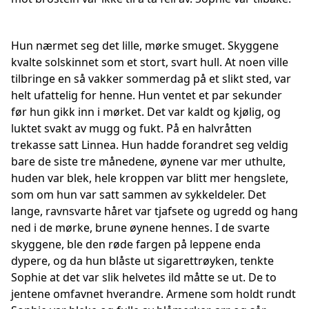
Hun nærmet seg det lille, mørke smuget. Skyggene
kvalte solskinnet som et stort, svart hull. At noen ville
tilbringe en så vakker sommerdag på et slikt sted, var
helt ufattelig for henne. Hun ventet et par sekunder
før hun gikk inn i mørket. Det var kaldt og kjølig, og
luktet svakt av mugg og fukt. På en halvråtten
trekasse satt Linnea. Hun hadde forandret seg veldig
bare de siste tre månedene, øynene var mer uthulte,
huden var blek, hele kroppen var blitt mer hengslete,
som om hun var satt sammen av sykkeldeler. Det
lange, ravnsvarte håret var tjafsete og ugredd og hang
ned i de mørke, brune øynene hennes. I de svarte
skyggene, ble den røde fargen på leppene enda
dypere, og da hun blåste ut sigarettrøyken, tenkte
Sophie at det var slik helvetes ild måtte se ut. De to
jentene omfavnet hverandre. Armene som holdt rundt