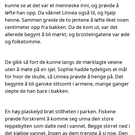
kunne se at det var et menneske inni, og prøvde å
løfte han opp. Da våknet Linnea også til, og hjalp
henne. Sammen greide de to jentene å løfte liket noen
centimeter opp fra bakken. Da de kom ut, var det
allerede begynt å bli mørkt, og brosteingatene var øde
og folketomme.
De gikk så fort de kunne langs de mørklagte veiene
uten å møte på en sjel. Sophie hadde tydeligvis et mål
for hvor de skulle, så Linnea prøvde å henge på. Det
begynte å bli ganske slitsomt i armene, mange ganger
slepte de han bare i bakken.
En høy plaskelyd brøt stillheten i parken. Fiskene
prøvde forskremt å komme seg unna den store
teppebylten som dalte ned i vannet. Begge stirret ned i
det kjølige vannet. Ingen av dem trengte å si noe. Den