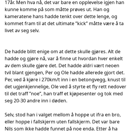
17år. Men hva nå, det var bare en opplevelse igjen han
kunne komme på som måtte prøves ut. Han og
kameratene hans hadde tenkt over dette lenge, og
kommet fram til at det ultimate ”kick” måtte være å ta
livet av seg selv.
De hadde blitt enige om at dette skulle gjøres. Alt de
hadde og gjøre nå, var å finne ut hvordan hver enkelt
av dem skulle gjøre det. Det hadde aldri vært neoen
tvil blant gjengen, Per og Ole hadde allerede gjort det.
Per, ved å kjøre i 270km/t inn i en betongvegg, knust til
det ugjenkjennelige, Ole ved å styrte et fly rett nedover
til det traff ”noe”, han traff et kjøpesenter og tok med
seg 20-30 andre inn i døden.
Selv, stod han i valget mellom å hoppe ut ifra en bro,
eller hoppe i fallskjerm uten fallskjerm. Det var bare
Nils som ikke hadde funnet på noe enda. Etter å ha