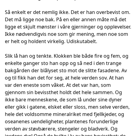
Så enkelt er det nemlig ikke. Det er han overbevist om.
Det må ligge noe bak. På en eller annen måte må det
ligge et skjult mønster i våre gjerninger og opplevelser.
Ikke nødvendigvis noe som gir mening, men noe som
er helt og holdent virkelig. Udiskutabelt.
Slik lå han og tenkte. Klokken ble både fire og fem, og
enkelte ganger sto han opp og så ned i den trange
bakgården der blålyset sto mot de slitte fasadene. Av
og til fikk han det for seg, at hele verden sov. At han
var den eneste som våket. At det var han, som
gjennom sin bevissthet holdt det hele sammen. Og
ikke bare menneskene, de som lå under sine dyner
eller gikk i gatene, elsket eller sloss, men selve verden,
hele det voldsomme mineralriket med fjellkjeder, og
oseanenes uendeligheter, plantenes forunderlige
verden av støvbærere, stengeler og bladverk. Og