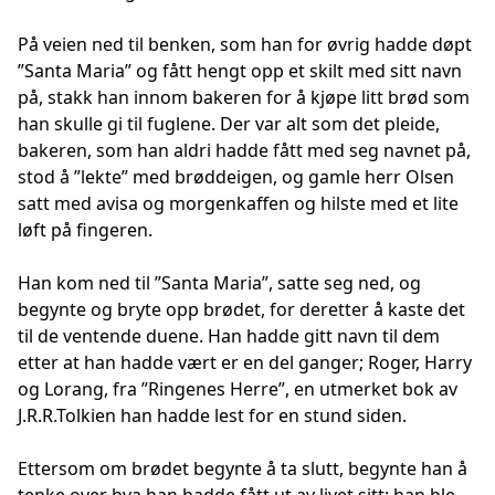
På veien ned til benken, som han for øvrig hadde døpt
”Santa Maria” og fått hengt opp et skilt med sitt navn
på, stakk han innom bakeren for å kjøpe litt brød som
han skulle gi til fuglene. Der var alt som det pleide,
bakeren, som han aldri hadde fått med seg navnet på,
stod å ”lekte” med brøddeigen, og gamle herr Olsen
satt med avisa og morgenkaffen og hilste med et lite
løft på fingeren.
Han kom ned til ”Santa Maria”, satte seg ned, og
begynte og bryte opp brødet, for deretter å kaste det
til de ventende duene. Han hadde gitt navn til dem
etter at han hadde vært er en del ganger; Roger, Harry
og Lorang, fra ”Ringenes Herre”, en utmerket bok av
J.R.R.Tolkien han hadde lest for en stund siden.
Ettersom om brødet begynte å ta slutt, begynte han å