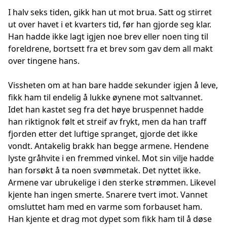
I halv seks tiden, gikk han ut mot brua. Satt og stirret
ut over havet i et kvarters tid, før han gjorde seg klar.
Han hadde ikke lagt igjen noe brev eller noen ting til
foreldrene, bortsett fra et brev som gav dem all makt
over tingene hans.
Vissheten om at han bare hadde sekunder igjen å leve,
fikk ham til endelig å lukke øynene mot saltvannet.
Idet han kastet seg fra det høye bruspennet hadde
han riktignok følt et streif av frykt, men da han traff
fjorden etter det luftige spranget, gjorde det ikke
vondt. Antakelig brakk han begge armene. Hendene
lyste gråhvite i en fremmed vinkel. Mot sin vilje hadde
han forsøkt å ta noen svømmetak. Det nyttet ikke.
Armene var ubrukelige i den sterke strømmen. Likevel
kjente han ingen smerte. Snarere tvert imot. Vannet
omsluttet ham med en varme som forbauset ham.
Han kjente et drag mot dypet som fikk ham til å døse