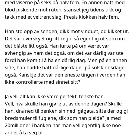
med viserne på seks på halv fem. En annen natt med
blod piskende mot ruten, stanset jeg tidens tikk og
takk med et veltrent slag. Presis klokken halv fem.
Han sto opp av sengen, gikk mot vinduet, og kikket ut.
Det var overskyet og litt regn, så egentlig ut som om
det blåste litt også. Han lurte på om været var
avhengig av ham det også, om det var dårlig var ute
fordi han kom til å ha en dårlig dag. Men på en annen
side, han hadde hatt dårlige dager på solskinnsdager
også. Kanskje det var den eneste tingen i verden han
ikke kontrollerte med sinnet sitt?
Ja vell, alt kan ikke være perfekt, tenkte han.
Vell, hva skulle han gjøre ut av denne dagen? Skulle
han, dra ned til benken sin nedi gågata, sitte der og gi
brødsmuler til fuglene, slik som han pleide? Ja med
20millioner i banken har man vell egentlig ikke noe
annet å ta seg til.