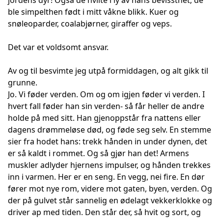
jordens dyr! Også de hvilte i ly av hans bevissthet; de
ble simpelthen født i mitt våkne blikk. Kuer og
snøleoparder, coalabjørner, giraffer og veps.
Det var et voldsomt ansvar.
Av og til besvimte jeg utpå formiddagen, og alt gikk til
grunne.
Jo. Vi føder verden. Om og om igjen føder vi verden. I
hvert fall føder han sin verden- så får heller de andre
holde på med sitt. Han gjenoppstår fra nattens eller
dagens drømmeløse død, og føde seg selv. En stemme
sier fra hodet hans: trekk hånden in under dynen, det
er så kaldt i rommet. Og så gjør han det! Armens
muskler adlyder hjernens impulser, og hånden trekkes
inn i varmen. Her er en seng. En vegg, nei fire. En dør
fører mot nye rom, videre mot gaten, byen, verden. Og
der på gulvet står sannelig en ødelagt vekkerklokke og
driver ap med tiden. Den står der, så hvit og sort, og