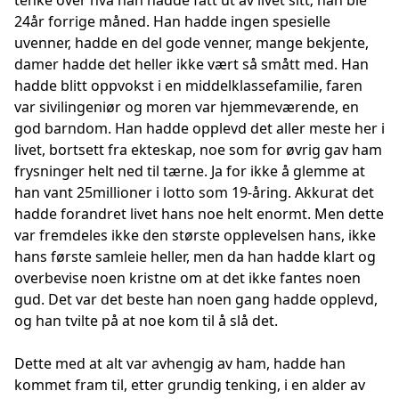
tenke over hva han hadde fått ut av livet sitt; han ble
24år forrige måned. Han hadde ingen spesielle
uvenner, hadde en del gode venner, mange bekjente,
damer hadde det heller ikke vært så smått med. Han
hadde blitt oppvokst i en middelklassefamilie, faren
var sivilingeniør og moren var hjemmeværende, en
god barndom. Han hadde opplevd det aller meste her i
livet, bortsett fra ekteskap, noe som for øvrig gav ham
frysninger helt ned til tærne. Ja for ikke å glemme at
han vant 25millioner i lotto som 19-åring. Akkurat det
hadde forandret livet hans noe helt enormt. Men dette
var fremdeles ikke den største opplevelsen hans, ikke
hans første samleie heller, men da han hadde klart og
overbevise noen kristne om at det ikke fantes noen
gud. Det var det beste han noen gang hadde opplevd,
og han tvilte på at noe kom til å slå det.
Dette med at alt var avhengig av ham, hadde han
kommet fram til, etter grundig tenking, i en alder av