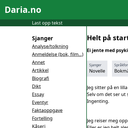
Daria.no
Last opp tekst
Helt på star
Sjanger
Analyse/tolkning
Ei jente med psyki
Anmeldelse (bok, film...)
Annet
Sjanger
Språkfo
Artikkel
Novelle
Bokmå
Biografi
Dikt
Jeg sitter på en lill
Essay
Selv om det ser ut 
Ingenting.
Eventyr
Faktaoppgave
Fortelling
Jeg reiser meg opp
Kåseri
Eller er jeg helt al