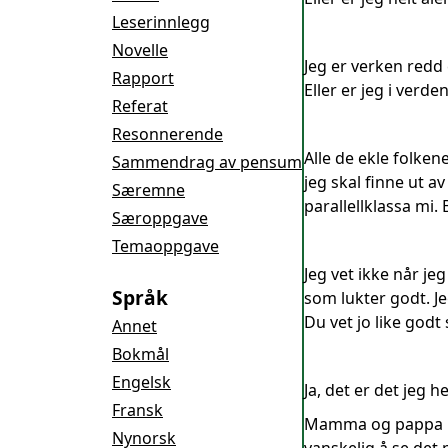
Leserinnlegg
Novelle
Jeg er verken redd 
Rapport
Eller er jeg i verde
Referat
Resonnerende
Alle de ekle folken
Sammendrag av pensum
jeg skal finne ut a
Særemne
parallellklassa mi
Særoppgave
Temaoppgave
Jeg vet ikke når jeg
Språk
som lukter godt. 
Du vet jo like godt 
Annet
Bokmål
Engelsk
Ja, det er det jeg h
Fransk
Mamma og pappa har 
Nynorsk