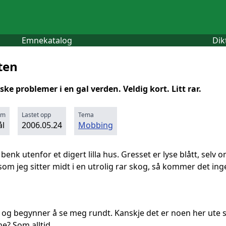
Emnekatalog
Dik
ten
ske problemer i en gal verden. Veldig kort. Litt rar.
rm
Lastet opp
Tema
l
2006.05.24
Mobbing
a benk utenfor et digert lilla hus. Gresset er lyse blått, selv o
som jeg sitter midt i en utrolig rar skog, så kommer det inge
 og begynner å se meg rundt. Kanskje det er noen her ute so
ene? Som alltid.