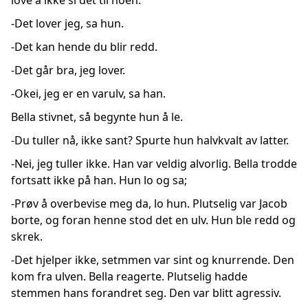
love å ikke si det til noen.
-Det lover jeg, sa hun.
-Det kan hende du blir redd.
-Det går bra, jeg lover.
-Okei, jeg er en varulv, sa han.
Bella stivnet, så begynte hun å le.
-Du tuller nå, ikke sant? Spurte hun halvkvalt av latter.
-Nei, jeg tuller ikke. Han var veldig alvorlig. Bella trodde
fortsatt ikke på han. Hun lo og sa;
-Prøv å overbevise meg da, lo hun. Plutselig var Jacob
borte, og foran henne stod det en ulv. Hun ble redd og
skrek.
-Det hjelper ikke, setmmen var sint og knurrende. Den
kom fra ulven. Bella reagerte. Plutselig hadde
stemmen hans forandret seg. Den var blitt agressiv.