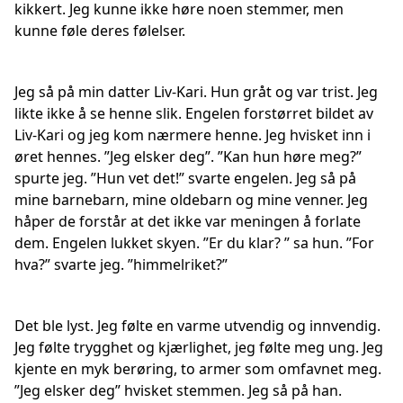
kikkert. Jeg kunne ikke høre noen stemmer, men
kunne føle deres følelser.
Jeg så på min datter Liv-Kari. Hun gråt og var trist. Jeg
likte ikke å se henne slik. Engelen forstørret bildet av
Liv-Kari og jeg kom nærmere henne. Jeg hvisket inn i
øret hennes. ”Jeg elsker deg”. ”Kan hun høre meg?”
spurte jeg. ”Hun vet det!” svarte engelen. Jeg så på
mine barnebarn, mine oldebarn og mine venner. Jeg
håper de forstår at det ikke var meningen å forlate
dem. Engelen lukket skyen. ”Er du klar? ” sa hun. ”For
hva?” svarte jeg. ”himmelriket?”
Det ble lyst. Jeg følte en varme utvendig og innvendig.
Jeg følte trygghet og kjærlighet, jeg følte meg ung. Jeg
kjente en myk berøring, to armer
som omfavnet meg.
”Jeg elsker deg” hvisket stemmen. Jeg så på han.