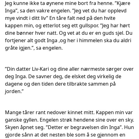
Jeg kunne ikke ta øynene mine bort fra henne. ”Kjære
Inga”, sa den vakre engelen. ”Jeg vet du har opplevd
mye vindt i ditt liv” En tåre falt ned på den hvite
kappen min, og etterlot seg ett gullspor. ”Jeg har hørt
dine bønner hver natt. Og vet at du er en guds sjel. Du
fortjener alt godt Inga ,og her i himmelen ska du aldri
gråte igjen.”, sa engelen.
”Din datter Liv-Kari og dine aller nærmeste sørger over
deg Inga. De savner deg, de elsket deg virkelig de
dagene og den tiden dere tilbrakte sammen på
jorden.”
Mange tårer rant nedover kinnet mitt. Kappen min var
ganske gyllen. Engelen strøk hendene sine over en sky.
Skyen åpnet seg. ”Detter er begravelsen din Inga”. Hun
gjorde sånn at det nesten ble som å se gjennom en