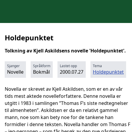
Holdepunktet
Tolkning av Kjell Askildsens novelle 'Holdepunktet'.
Sjanger
Språkform
Lastet opp
Tema
Novelle
Bokmål
2000.07.27
Holdepunktet
Novella er skrevet av Kjell Askildsen, som er en av vår
tids mest aktede novelleforfattere. Denne novella er
utgitt i 1983 i samlingen ”Thomas F’s siste nedtegnelser
til almenheten”. Askildsen er da en relativt gammel
mann, noe som kan bety noe for de tankene han
formidler i denne teksten. Novella handler om Thomas F
– jeg-personen – som får besøk av den nye gårdeieren.