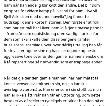
ham når han endelig blir kvitt den andre. Det blir som
en spore for videre kamp på livet sti for ham. Hva vil
Kjell Askildsen med denne novella? Jeg finner to
budskap i denne korte historien. Den første er at folk
som har ett mål her i livet, nemlig å tjene masse penger
– framstår som egoistiske og uten særlige tanker for
dem som skal skaffe dem disse pengene. Jamfør
huseierens jeremiade over hvor dårlig uttelling han får
for investeringene sine og hans arrogante og neste
aggressive tone overfor den gamle mannens ønske om
å få reparert noe så nødvendig som er trappegelender.
Når det gjelder den gamle mannen, har han måtet ta
konsekvensen av stoltheten sin, og sin kanskje
overlegne væremåte. Han er ensom i sin stolthet, men
han er ikke slått! Når han får en utfordring, som dette
besøket av gårdeieren tydeligvis er, takler han den på en