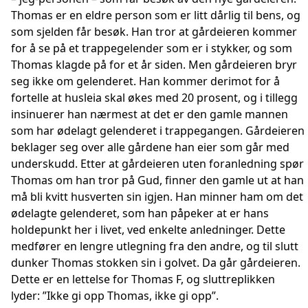
Thomas er en eldre person som er litt dårlig til bens, og
som sjelden får besøk. Han tror at gårdeieren kommer
for å se på et trappegelender som er i stykker, og som
Thomas klagde på for et år siden. Men gårdeieren bryr
seg ikke om gelenderet. Han kommer derimot for å
fortelle at husleia skal økes med 20 prosent, og i tillegg
insinuerer han nærmest at det er den gamle mannen
som har ødelagt gelenderet i trappegangen. Gårdeieren
beklager seg over alle gårdene han eier som går med
underskudd. Etter at gårdeieren uten foranledning spør
Thomas om han tror på Gud, finner den gamle ut at han
må bli kvitt husverten sin igjen. Han minner ham om det
ødelagte gelenderet, som han påpeker at er hans
holdepunkt her i livet, ved enkelte anledninger. Dette
medfører en lengre utlegning fra den andre, og til slutt
dunker Thomas stokken sin i golvet. Da går gårdeieren.
Dette er en lettelse for Thomas F, og sluttreplikken
lyder: ”Ikke gi opp Thomas, ikke gi opp”.