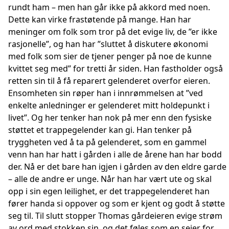
rundt ham – men han går ikke på akkord med noen.
Dette kan virke frastøtende på mange. Han har
meninger om folk som tror på det evige liv, de ”er ikke
rasjonelle”, og han har ”sluttet å diskutere økonomi
med folk som sier de tjener penger på noe de kunne
kvittet seg med” for tretti år siden. Han fastholder også
retten sin til å få reparert gelenderet overfor eieren.
Ensomheten sin røper han i innrømmelsen at ”ved
enkelte anledninger er gelenderet mitt holdepunkt i
livet”. Og her tenker han nok på mer enn den fysiske
støttet et trappegelender kan gi. Han tenker på
tryggheten ved å ta på gelenderet, som en gammel
venn han har hatt i gården i alle de årene han har bodd
der. Nå er det bare han igjen i gården av den eldre garde
– alle de andre er unge. Når han har vært ute og skal
opp i sin egen leilighet, er det trappegelenderet han
fører handa si oppover og som er kjent og godt å støtte
seg til. Til slutt stopper Thomas gårdeieren evige strøm
av ord med stokken sin, og det føles som en seier for