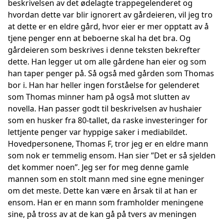
beskrivelsen av det ødelagte trappegelenderet og
hvordan dette var blir ignorert av gårdeieren, vil jeg tro
at dette er en eldre gård, hvor eier er mer opptatt av å
tjene penger enn at beboerne skal ha det bra. Og
gårdeieren som beskrives i denne teksten bekrefter
dette. Han legger ut om alle gårdene han eier og som
han taper penger på. Så også med gården som Thomas
bor i. Han har heller ingen forståelse for gelenderet
som Thomas minner ham på også mot slutten av
novella. Han passer godt til beskrivelsen av hushaier
som en husker fra 80-tallet, da raske investeringer for
lettjente penger var hyppige saker i mediabildet.
Hovedpersonene, Thomas F, tror jeg er en eldre mann
som nok er temmelig ensom. Han sier ”Det er så sjelden
det kommer noen”. Jeg ser for meg denne gamle
mannen som en stolt mann med sine egne meninger
om det meste. Dette kan være en årsak til at han er
ensom. Han er en mann som framholder meningene
sine, på tross av at de kan gå på tvers av meningen